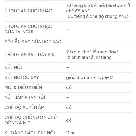
70 tiếng khi kết nối Bluetooth ở
THỜI GIAN CHƠI NHẠC
chế độ ANC
100 tiếng ở chế độ không ANC
THỜI GIAN CHƠI NHẠC
–
CỦA TAI NGHE
SỐ LẦN SẠC CỦA HỘP SẠC
–
2.5 giờ cho 1 lần sạc đầy/
THỜI GIAN SẠC ĐẦY PIN
15 phút lên tới 12 tiếng
KẾT NỐI
–
KẾT NỐI CÓ DÂY
giắc 3.5 mm – Type-C
MIC & ĐIỀU KHIỂN
có
NÚT BẤM PHẢN HỒI
–
CHẾ ĐỘ XUYÊN ÂM
có
CHẾ ĐỘ CHỐNG ỒN CHỦ
có
ĐỘNG A.N.C
KHOẢNG CÁCH KẾT NỐI
10m