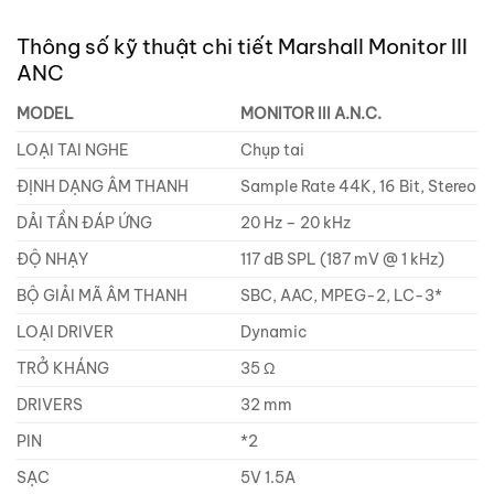
Thông số kỹ thuật chi tiết Marshall Monitor III
ANC
MODEL
MONITOR III A.N.C.
LOẠI TAI NGHE
Chụp tai
ĐỊNH DẠNG ÂM THANH
Sample Rate 44K, 16 Bit, Stereo
DẢI TẦN ĐÁP ỨNG
20 Hz – 20 kHz
ĐỘ NHẠY
117 dB SPL (187 mV @ 1 kHz)
BỘ GIẢI MÃ ÂM THANH
SBC, AAC, MPEG-2, LC-3*
LOẠI DRIVER
Dynamic
TRỞ KHÁNG
35 Ω
DRIVERS
32 mm
PIN
*2
SẠC
5V 1.5A