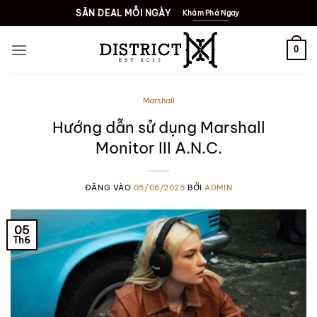
Bỏ
SĂN DEAL MỖI NGÀY
Khám Phá Ngay
qua
nội
0
dung
Marshall
Hướng dẫn sử dụng Marshall
Monitor III A.N.C.
ĐĂNG VÀO
05/06/2025
BỞI
ADMIN
05
Th6