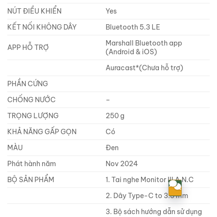
NÚT ĐIỀU KHIỂN
Yes
KẾT NỐI KHÔNG DÂY
Bluetooth 5.3 LE
Marshall Bluetooth app
APP HỖ TRỢ
(Android & iOS)
Auracast*(Chưa hỗ trợ)
PHẦN CỨNG
CHỐNG NƯỚC
–
TRỌNG LƯỢNG
250 g
KHẢ NĂNG GẤP GỌN
Có
MÀU
Đen
Phát hành năm
Nov 2024
BỘ SẢN PHẨM
1. Tai nghe Monitor III A.N.C
2. Dây Type-C to 3.5 mm
3. Bộ sách hướng dẫn sử dụng