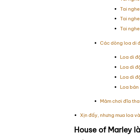
Tai nghe
Tai nghe
Tai nghe
Các dòng loa di 
Loa di đ
Loa di đ
Loa di đ
Loa bán 
Mâm chơi đĩa than
Xịn đấy, nhưng mua loa và
House of Marley l