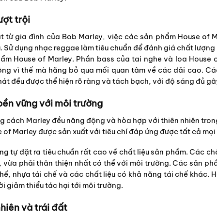
ợt trội
t từ gia đình của Bob Marley, việc các sản phẩm House of 
u. Sử dụng nhạc reggae làm tiêu chuẩn để đánh giá chất lượn
hẩm House of Marley. Phần bass của tai nghe và loa House o
g vì thế mà hãng bỏ qua mối quan tâm về các dải cao. Các c
hát đều được thể hiện rõ ràng và tách bạch, với độ sáng đủ 
 bền vững với môi trường
 cách Marley đều năng động và hòa hợp với thiên nhiên trong 
of Marley được sản xuất với tiêu chí đáp ứng được tất cả mọi 
g tự đặt ra tiêu chuẩn rất cao về chất liệu sản phẩm. Các ch
, vừa phải thân thiện nhất có thể với môi trường. Các sản p
ế, nhựa tái chế và các chất liệu có khả năng tái chế khác. 
 giảm thiểu tác hại tới môi trường.
hiên và trái đất