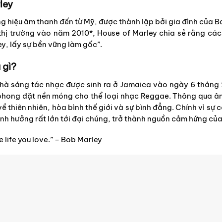
ley
g hiệu âm thanh đến từ Mỹ, được thành lập bởi gia đình của B
 thị trường vào năm 2010*, House of Marley chia sẻ rằng cá
y, lấy sự bền vững làm gốc”.
 gì?
nhà sáng tác nhạc được sinh ra ở Jamaica vào ngày 6 tháng
 phong đặt nền móng cho thể loại nhạc Reggae. Thông qua â
ề thiên nhiên, hòa bình thế giới và sự bình đẳng. Chính vì sự
 hưởng rất lớn tới đại chúng, trở thành nguồn cảm hứng của 
he life you love.” – Bob Marley