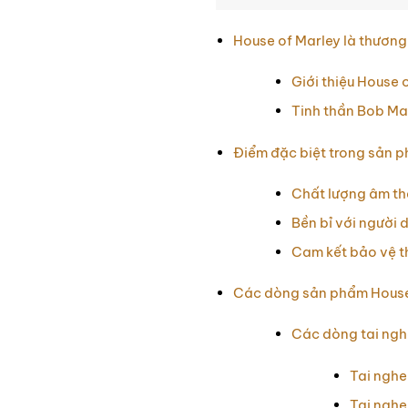
House of Marley là thương
Giới thiệu House 
Tinh thần Bob Mar
Điểm đặc biệt trong sản 
Chất lượng âm th
Bền bỉ với người 
Cam kết bảo vệ th
Các dòng sản phẩm House 
Các dòng tai ngh
Tai nghe
Tai nghe