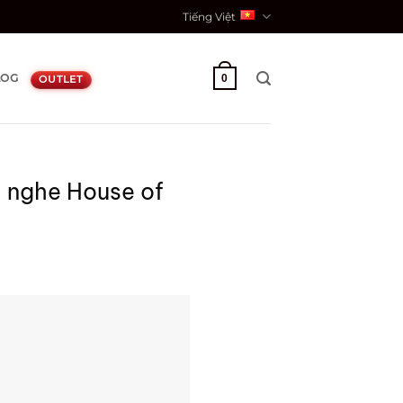
Tiếng Việt
LOG
0
OUTLET
i nghe House of