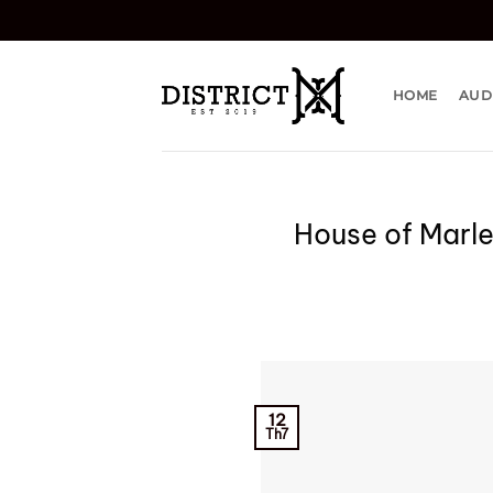
Bỏ
qua
nội
dung
HOME
AUD
House of Marle
12
Th7