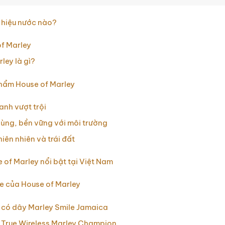
 hiệu nước nào?
of Marley
ley là gì?
phẩm House of Marley
anh vượt trội
dùng, bền vững với môi trường
iên nhiên và trái đất
of Marley nổi bật tại Việt Nam
e của House of Marley
 có dây Marley Smile Jamaica
 True Wireless Marley Champion