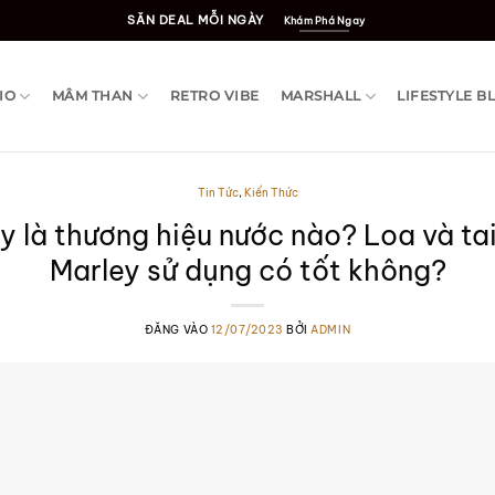
SĂN DEAL MỖI NGÀY
Khám Phá Ngay
IO
MÂM THAN
RETRO VIBE
MARSHALL
LIFESTYLE B
Tin Tức
,
Kiến Thức
y là thương hiệu nước nào? Loa và ta
Marley sử dụng có tốt không?
ĐĂNG VÀO
12/07/2023
BỞI
ADMIN