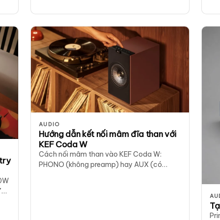
M.
AUDIO
Hướng dẫn kết nối mâm đĩa than với
KEF Coda W
Cách nối mâm than vào KEF Coda W:
try
PHONO (không preamp) hay AUX (có
preamp), LED tím/vàng, mẹo cân mâm và
50W
vệ sinh đĩa. Ảnh hướng dẫn chính hãng KEF.
70
AU
à
Tạ
Pri