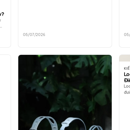
thành lập cuối 2021, do kỹ sư…
giá
và 
o?
à
05/07/2026
05
KI
Lo
Đi
Loa
đườ
như
Uni