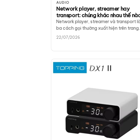
AUDIO
Network player, streamer hay
transport: chúng khác nhau thế nà
Network player, streamer và transport l
ba cách gọi thường xuất hiện trên trang
sản phẩm và trong hội nhóm hi-fi để…
22/07/2026