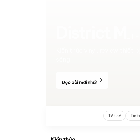
District M
LI
Kiến thức vinyl, review thiết 
sống
Đọc bài mới nhất
Tất cả
Tin 
Kiến thức