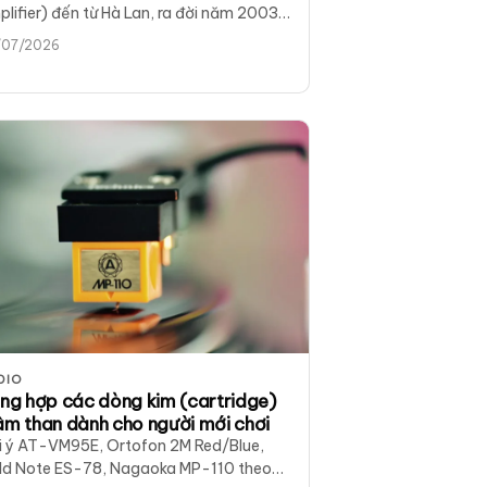
lifier) đến từ Hà Lan, ra đời năm 2003
ới bàn tay của Herman van…
/07/2026
DIO
ng hợp các dòng kim (cartridge)
m than dành cho người mới chơi
i ý AT-VM95E, Ortofon 2M Red/Blue,
ld Note ES-78, Nagaoka MP-110 theo