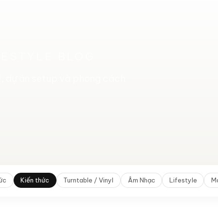
FESTYLE BLOG
bị, dự án setup và phong cách
tức
Kiến thức
Turntable / Vinyl
Âm Nhạc
Lifestyle
Ma