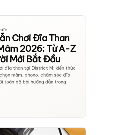
THỨC
ẫn Chơi Đĩa Than
Mâm 2026: Từ A-Z
ời Mới Bắt Đầu
 đĩa than tại District M: kiến thức
 chọn mâm, phono, chăm sóc đĩa
tới toàn bộ bài hướng dẫn trong