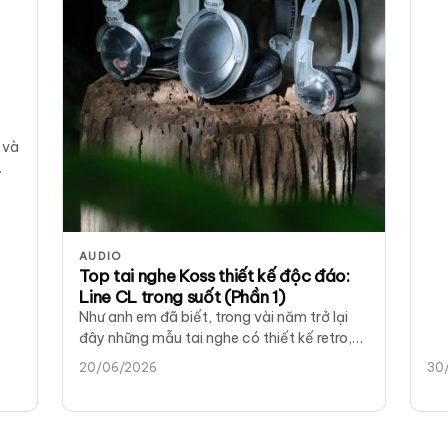
 và
5
AUDIO
Top tai nghe Koss thiết kế độc đáo:
Line CL trong suốt (Phần 1)
Như anh em đã biết, trong vài năm trở lại
đây những mẫu tai nghe có thiết kế retro,
độc đáo đang…
20/06/2026
30