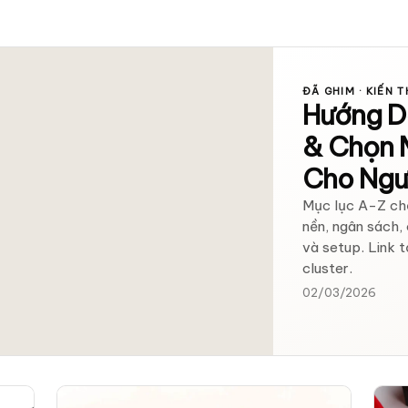
ĐÃ GHIM · KIẾN 
Hướng D
& Chọn 
Cho Ngư
Mục lục A-Z chơi
nền, ngân sách,
và setup. Link 
cluster.
02/03/2026