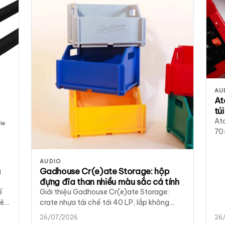
AU
At
tú
At
70
Spo
Tóm
AUDIO
tại
u
Gadhouse Cr(e)ate Storage: hộp
đựng đĩa than nhiều màu sắc cá tính
ế
Giới thiệu Gadhouse Cr(e)ate Storage:
nên
crate nhựa tái chế tới 40 LP, lắp không
dụng cụ, 4 màu Lo-Fi Blue, Submarine
26/07/2026
26
Yellow, Midori Green, Rose Rouge tại District