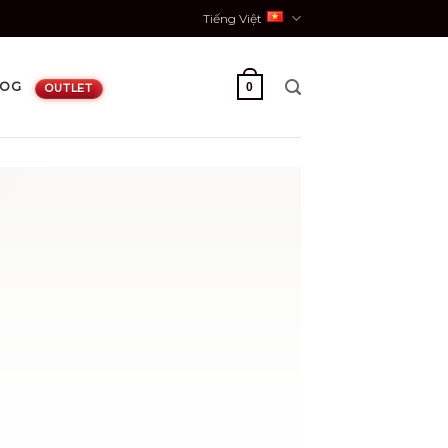
Tiếng Việt
LOG
0
OUTLET