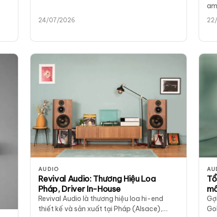
amp
dư
24/07/2026
22
AUDIO
AU
Revival Audio: Thương Hiệu Loa
Tổ
Pháp, Driver In-House
mâ
Revival Audio là thương hiệu loa hi-end
Gợ
thiết kế và sản xuất tại Pháp (Alsace),
Go