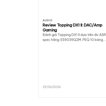
AUDIO
Review Topping DX1 II: DAC/Amp
Gaming
Đánh giá Topping DX1 II dựa trên đo ASR
spec hãng: ES9039Q2M, PEQ 10 băng,
1000 mW balanced, PS5/Switch. Giá 3,
triệu tại District M.
29/06/2026