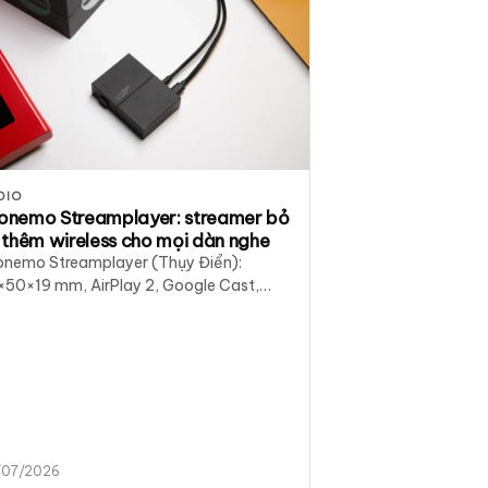
DIO
onemo Streamplayer: streamer bỏ
i thêm wireless cho mọi dàn nghe
onemo Streamplayer (Thụy Điển):
×50×19 mm, AirPlay 2, Google Cast,
tify/Tidal Connect, hi-res 24/192.
 tin What Hi-Fi? và đối chiếu streamer
 District M.
/07/2026