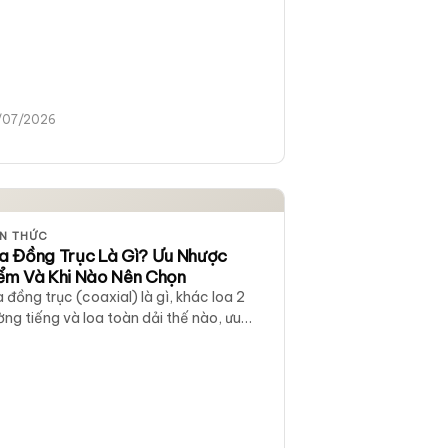
 District M. Cách chọn MM, kiểu gắn kim
ghép mâm cho người mới vinyl.
/07/2026
ẾN THỨC
a Đồng Trục Là Gì? Ưu Nhược
ểm Và Khi Nào Nên Chọn
 đồng trục (coaxial) là gì, khác loa 2
ng tiếng và loa toàn dải thế nào, ưu
ợc điểm và khi nào nên chọn. Ví dụ KEF
-Q, Vestlyd V12C.