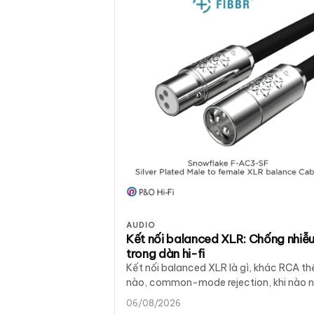
AUDIO
Kết nối balanced XLR: Chống nhiễ
trong dàn hi-fi
Kết nối balanced XLR là gì, khác RCA th
nào, common-mode rejection, khi nào 
dùng và cách chọn cáp XLR. Tư vấn tại
06/08/2026
District M.