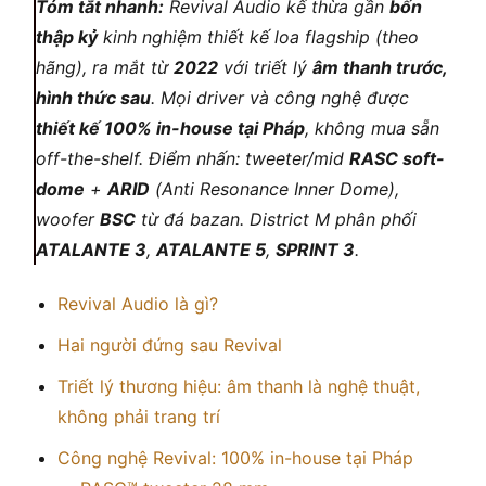
Tóm tắt nhanh:
Revival Audio kế thừa gần
bốn
thập kỷ
kinh nghiệm thiết kế loa flagship (theo
hãng), ra mắt từ
2022
với triết lý
âm thanh trước,
hình thức sau
. Mọi driver và công nghệ được
thiết kế 100% in-house tại Pháp
, không mua sẵn
off-the-shelf. Điểm nhấn: tweeter/mid
RASC soft-
dome
+
ARID
(Anti Resonance Inner Dome),
woofer
BSC
từ đá bazan. District M phân phối
ATALANTE 3
,
ATALANTE 5
,
SPRINT 3
.
Revival Audio là gì?
Hai người đứng sau Revival
Triết lý thương hiệu: âm thanh là nghệ thuật,
không phải trang trí
Công nghệ Revival: 100% in-house tại Pháp