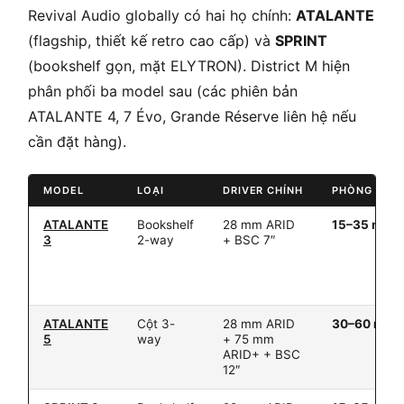
Revival Audio globally có hai họ chính:
ATALANTE
(flagship, thiết kế retro cao cấp) và
SPRINT
(bookshelf gọn, mặt ELYTRON). District M hiện
phân phối ba model sau (các phiên bản
ATALANTE 4, 7 Évo, Grande Réserve liên hệ nếu
cần đặt hàng).
MODEL
LOẠI
DRIVER CHÍNH
PHÒNG GỢI 
ATALANTE
Bookshelf
28 mm ARID
15–35 m²
3
2-way
+ BSC 7″
ATALANTE
Cột 3-
28 mm ARID
30–60 m²
5
way
+ 75 mm
ARID+ + BSC
12″