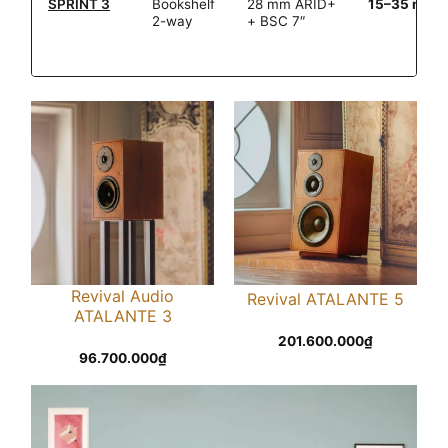
SPRINT 3
Bookshelf
28 mm ARID+
15–35 m²
2-way
+ BSC 7″
Revival Audio
Revival ATALANTE 5
ATALANTE 3
201.600.000
₫
96.700.000
₫