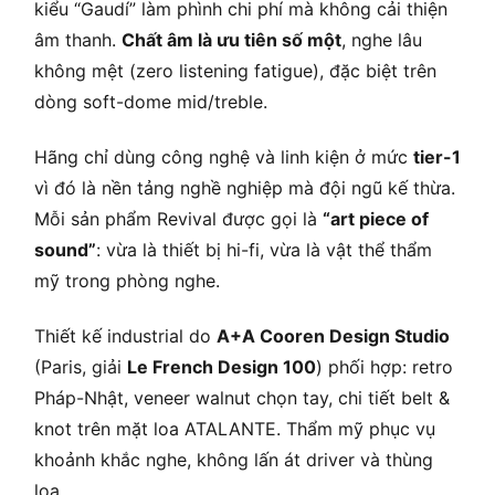
kiểu “Gaudí” làm phình chi phí mà không cải thiện
âm thanh.
Chất âm là ưu tiên số một
, nghe lâu
không mệt (zero listening fatigue), đặc biệt trên
dòng soft-dome mid/treble.
Hãng chỉ dùng công nghệ và linh kiện ở mức
tier-1
vì đó là nền tảng nghề nghiệp mà đội ngũ kế thừa.
Mỗi sản phẩm Revival được gọi là
“art piece of
sound”
: vừa là thiết bị hi-fi, vừa là vật thể thẩm
mỹ trong phòng nghe.
Thiết kế industrial do
A+A Cooren Design Studio
(Paris, giải
Le French Design 100
) phối hợp: retro
Pháp-Nhật, veneer walnut chọn tay, chi tiết belt &
knot trên mặt loa ATALANTE. Thẩm mỹ phục vụ
khoảnh khắc nghe, không lấn át driver và thùng
loa.