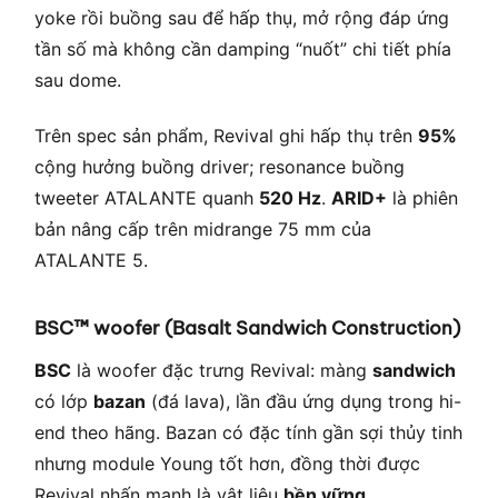
yoke rồi buồng sau để hấp thụ, mở rộng đáp ứng
tần số mà không cần damping “nuốt” chi tiết phía
sau dome.
Trên spec sản phẩm, Revival ghi hấp thụ trên
95%
cộng hưởng buồng driver; resonance buồng
tweeter ATALANTE quanh
520 Hz
.
ARID+
là phiên
bản nâng cấp trên midrange 75 mm của
ATALANTE 5.
BSC™ woofer (Basalt Sandwich Construction)
BSC
là woofer đặc trưng Revival: màng
sandwich
có lớp
bazan
(đá lava), lần đầu ứng dụng trong hi-
end theo hãng. Bazan có đặc tính gần sợi thủy tinh
nhưng module Young tốt hơn, đồng thời được
Revival nhấn mạnh là vật liệu
bền vững
.