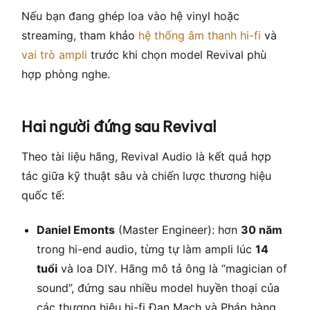
Nếu bạn đang ghép loa vào hệ vinyl hoặc
streaming, tham khảo
hệ thống âm thanh hi-fi
và
vai trò ampli
trước khi chọn model Revival phù
hợp phòng nghe.
Hai người đứng sau Revival
Theo tài liệu hãng, Revival Audio là kết quả hợp
tác giữa kỹ thuật sâu và chiến lược thương hiệu
quốc tế:
Daniel Emonts
(Master Engineer): hơn
30 năm
trong hi-end audio, từng tự làm ampli lúc
14
tuổi
và loa DIY. Hãng mô tả ông là “magician of
sound”, đứng sau nhiều model huyền thoại của
các thương hiệu hi-fi Đan Mạch và Pháp hàng