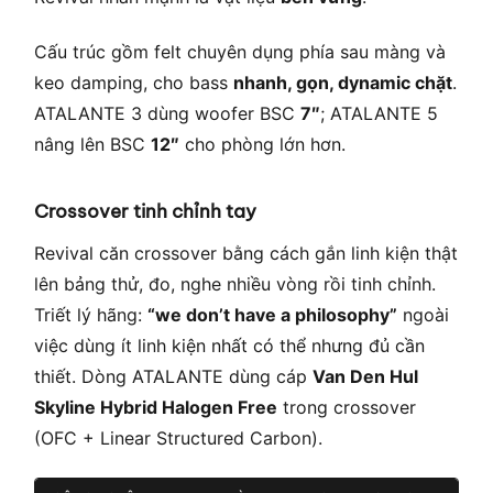
Cấu trúc gồm felt chuyên dụng phía sau màng và
keo damping, cho bass
nhanh, gọn, dynamic chặt
.
ATALANTE 3 dùng woofer BSC
7″
; ATALANTE 5
nâng lên BSC
12″
cho phòng lớn hơn.
Crossover tinh chỉnh tay
Revival căn crossover bằng cách gắn linh kiện thật
lên bảng thử, đo, nghe nhiều vòng rồi tinh chỉnh.
Triết lý hãng:
“we don’t have a philosophy”
ngoài
việc dùng ít linh kiện nhất có thể nhưng đủ cần
thiết. Dòng ATALANTE dùng cáp
Van Den Hul
Skyline Hybrid Halogen Free
trong crossover
(OFC + Linear Structured Carbon).