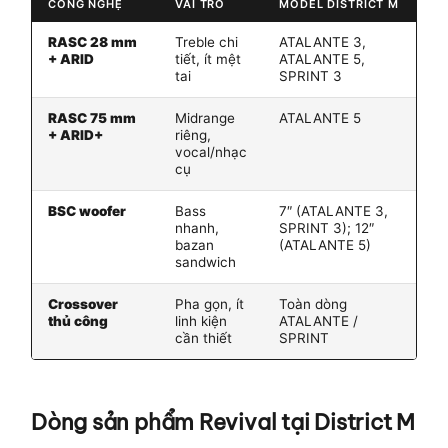
CÔNG NGHỆ
VAI TRÒ
MODEL DISTRICT M
RASC 28 mm
Treble chi
ATALANTE 3,
+ ARID
tiết, ít mệt
ATALANTE 5,
tai
SPRINT 3
RASC 75 mm
Midrange
ATALANTE 5
+ ARID+
riêng,
vocal/nhạc
cụ
BSC woofer
Bass
7″ (ATALANTE 3,
nhanh,
SPRINT 3); 12″
bazan
(ATALANTE 5)
sandwich
Crossover
Pha gọn, ít
Toàn dòng
thủ công
linh kiện
ATALANTE /
cần thiết
SPRINT
Dòng sản phẩm Revival tại District M