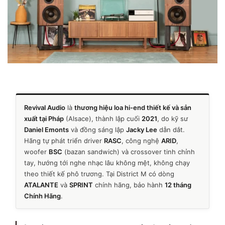
Revival Audio
là
thương hiệu loa hi-end thiết kế và sản
xuất tại Pháp
(Alsace), thành lập cuối
2021
, do kỹ sư
Daniel Emonts
và đồng sáng lập
Jacky Lee
dẫn dắt.
Hãng tự phát triển driver
RASC
, công nghệ
ARID
,
woofer
BSC
(bazan sandwich) và crossover tinh chỉnh
tay, hướng tới nghe nhạc lâu không mệt, không chạy
theo thiết kế phô trương. Tại District M có dòng
ATALANTE
và
SPRINT
chính hãng, bảo hành
12 tháng
Chính Hãng
.