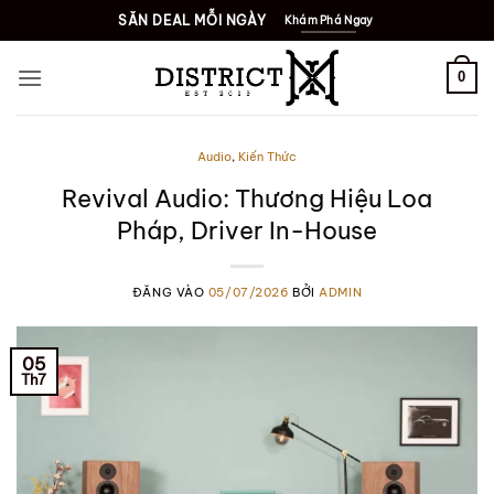
Bỏ
SĂN DEAL MỖI NGÀY
Khám Phá Ngay
qua
nội
0
dung
Audio
,
Kiến Thức
Revival Audio: Thương Hiệu Loa
Pháp, Driver In-House
ĐĂNG VÀO
05/07/2026
BỞI
ADMIN
05
Th7