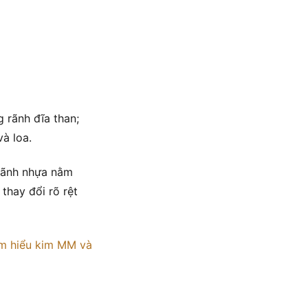
 rãnh đĩa than;
và loa.
 rãnh nhựa nằm
thay đổi rõ rệt
ìm hiểu kim MM và