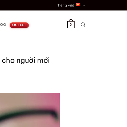
Tiếng Việt
LOG
0
OUTLET
 cho người mới