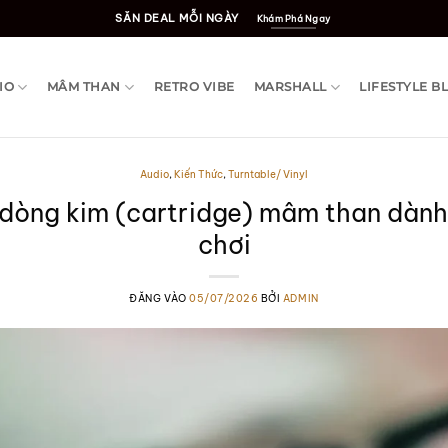
SĂN DEAL MỖI NGÀY
Khám Phá Ngay
IO
MÂM THAN
RETRO VIBE
MARSHALL
LIFESTYLE B
Audio
,
Kiến Thức
,
Turntable/ Vinyl
dòng kim (cartridge) mâm than dành
chơi
ĐĂNG VÀO
05/07/2026
BỞI
ADMIN