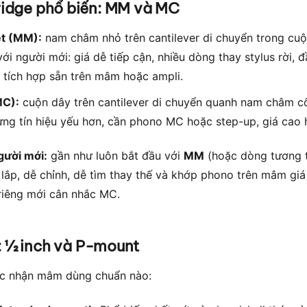
tridge phổ biến: MM và MC
t (MM):
nam châm nhỏ trên cantilever di chuyển trong cuộ
ới người mới: giá dễ tiếp cận, nhiều dòng thay stylus rời, 
tích hợp sẵn trên mâm hoặc ampli.
MC):
cuộn dây trên cantilever di chuyển quanh nam châm c
hưng tín hiệu yếu hơn, cần phono MC hoặc step-up, giá cao 
gười mới:
gần như luôn bắt đầu với
MM
(hoặc dòng tương 
ắp, dễ chỉnh, dễ tìm thay thế và khớp phono trên mâm giá
iêng mới cân nhắc MC.
: ½ inch và P-mount
ác nhận mâm dùng chuẩn nào: