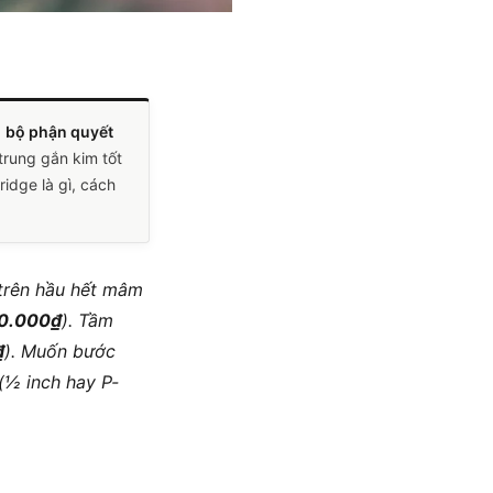
à
bộ phận quyết
rung gắn kim tốt
idge là gì, cách
trên hầu hết mâm
20.000₫
). Tầm
₫
). Muốn bước
 (½ inch hay P-