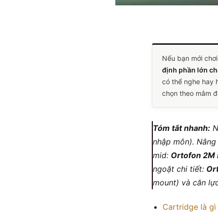
Nếu bạn mới chơi 
định phần lớn c
có thể nghe hay h
chọn theo mâm đ
Tóm tắt nhanh:
N
nhập môn). Nâng 
mid:
Ortofon 2M
ngoặt chi tiết:
Or
mount) và căn lực
Cartridge là gì