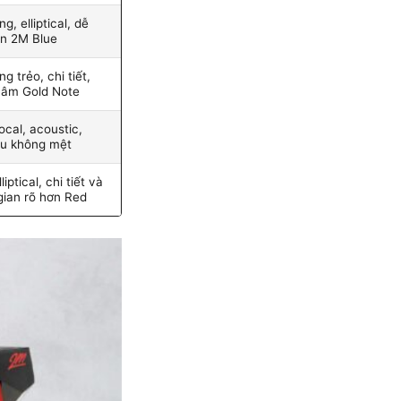
g, elliptical, dễ
ên 2M Blue
g trẻo, chi tiết,
âm Gold Note
ocal, acoustic,
âu không mệt
iptical, chi tiết và
gian rõ hơn Red