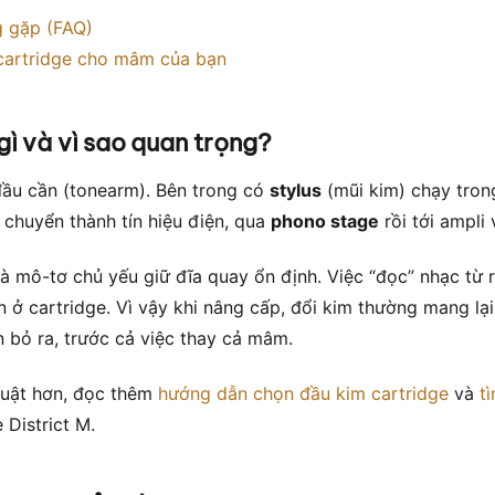
g gặp (FAQ)
cartridge cho mâm của bạn
gì và vì sao quan trọng?
ầu cần (tonearm). Bên trong có
stylus
(mũi kim) chạy trong
chuyển thành tín hiệu điện, qua
phono stage
rồi tới ampli 
à mô-tơ chủ yếu giữ đĩa quay ổn định. Việc “đọc” nhạc từ
 ở cartridge. Vì vậy khi nâng cấp, đổi kim thường mang lại 
ền bỏ ra, trước cả việc thay cả mâm.
huật hơn, đọc thêm
hướng dẫn chọn đầu kim cartridge
và
t
District M.