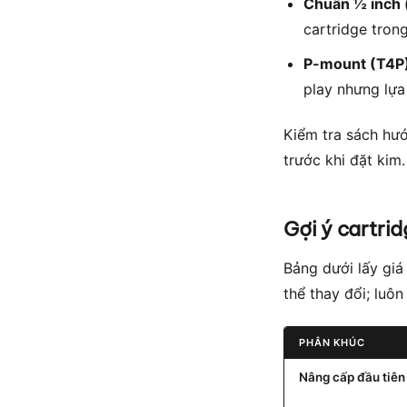
Chuẩn ½ inch 
cartridge tron
P-mount (T4P)
play nhưng lựa
Kiểm tra sách hư
trước khi đặt kim.
Gợi ý cartrid
Bảng dưới lấy giá
thể thay đổi; luô
PHÂN KHÚC
Nâng cấp đầu tiên