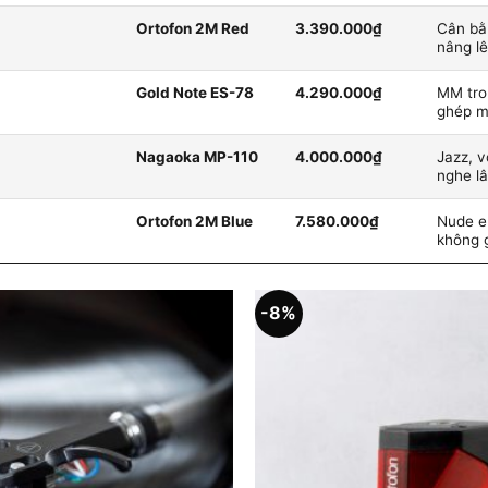
Ortofon 2M Red
3.390.000₫
Cân bằn
nâng l
Gold Note ES-78
4.290.000₫
MM tron
ghép m
Nagaoka MP-110
4.000.000₫
Jazz, v
nghe l
Ortofon 2M Blue
7.580.000₫
Nude ell
không 
-8%