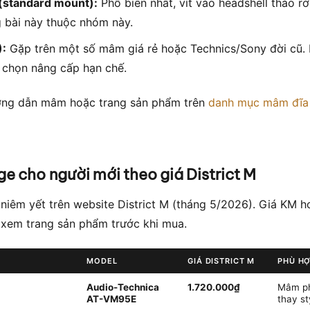
(standard mount):
Phổ biến nhất, vít vào headshell tháo rờ
g bài này thuộc nhóm này.
:
Gặp trên một số mâm giá rẻ hoặc Technics/Sony đời cũ. 
 chọn nâng cấp hạn chế.
ớng dẫn mâm hoặc trang sản phẩm trên
danh mục mâm đĩa 
ge cho người mới theo giá District M
 niêm yết trên website District M (tháng 5/2026). Giá KM 
n xem trang sản phẩm trước khi mua.
MODEL
GIÁ DISTRICT M
PHÙ H
Audio-Technica
1.720.000₫
Mâm phổ
AT-VM95E
thay s