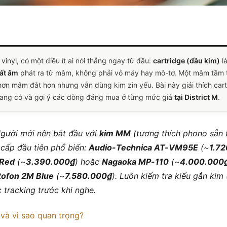
vinyl, có một điều ít ai nói thẳng ngay từ đầu:
cartridge (đầu kim)
l
hất âm
phát ra từ mâm, không phải vỏ máy hay mô-tơ. Một mâm tầm t
ơn mâm đắt hơn nhưng vẫn dùng kim zin yếu. Bài này giải thích cartr
ang có và gợi ý các dòng đáng mua ở từng mức giá
tại District M
.
gười mới nên bắt đầu với
kim MM
(tương thích phono sẵn 
cấp đầu tiên phổ biến:
Audio-Technica AT-VM95E
(~
1.7
 Red
(~
3.390.000₫
) hoặc
Nagaoka MP-110
(~
4.000.000
tofon 2M Blue
(~
7.580.000₫
). Luôn kiểm tra kiểu gắn kim
 tracking trước khi nghe.
 và vì sao quan trọng?