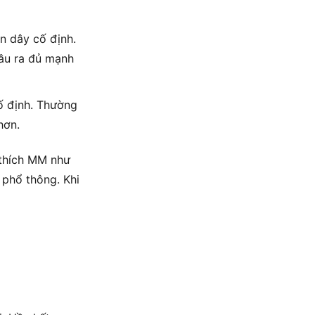
n dây cố định.
đầu ra đủ mạnh
ố định. Thường
hơn.
thích MM như
 phổ thông. Khi