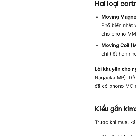
Hai loại car
Moving Magne
Phổ biến nhất v
cho phono MM 
Moving Coil (
chi tiết hơn n
Lời khuyên cho n
Nagaoka MP). Dễ l
đã có phono MC r
Kiểu gắn kim
Trước khi mua, x