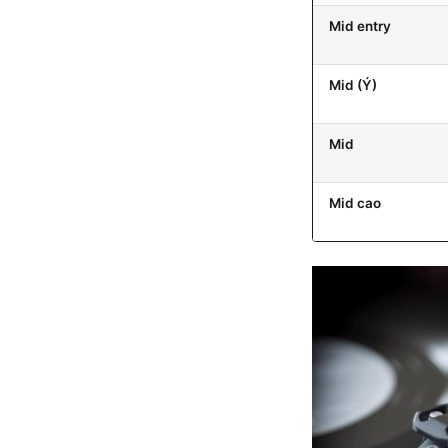
Mid entry
Mid (Ý)
Mid
Mid cao