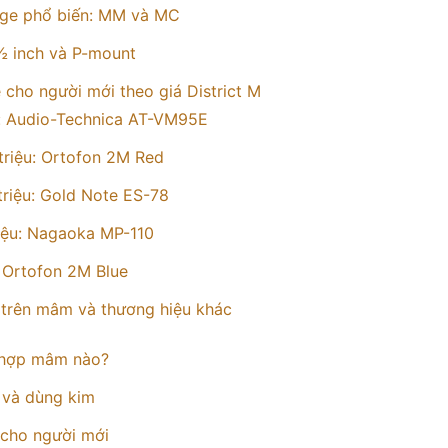
idge phổ biến: MM và MC
½ inch và P-mount
e cho người mới theo giá District M
u: Audio-Technica AT-VM95E
triệu: Ortofon 2M Red
triệu: Gold Note ES-78
iệu: Nagaoka MP-110
: Ortofon 2M Blue
 trên mâm và thương hiệu khác
 hợp mâm nào?
 và dùng kim
 cho người mới