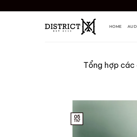
Bỏ
qua
nội
dung
HOME
AUD
Tổng hợp các 
05
Th7