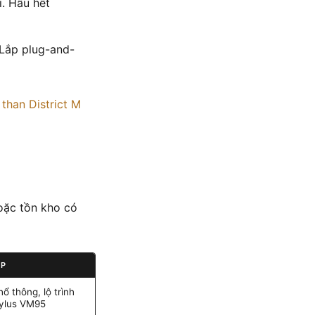
i. Hầu hết
Lắp plug-and-
than District M
hoặc tồn kho có
ỢP
 thông, lộ trình
tylus VM95