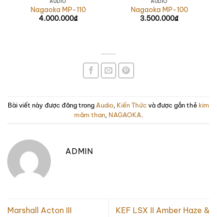
AUDIO
AUDIO
Nagaoka MP-110
Nagaoka MP-100
4.000.000
₫
3.500.000
₫
Bài viết này được đăng trong
Audio
,
Kiến Thức
và được gắn thẻ
kim
mâm than
,
NAGAOKA
.
ADMIN
Marshall Acton III
KEF LSX II Amber Haze &