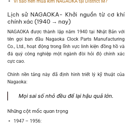
Vì sao nên mua kim NAGAOKA tại District M?
Lịch sử NAGAOKA- Khởi nguồn từ cơ khí
chính xác (1940 → nay)
NAGAOKA được thành lập năm
1940
tại Nhật Bản với
tên gọi ban đầu
Nagaoka Clock Parts Manufacturing
Co., Ltd.
, hoạt động trong lĩnh vực
linh kiện đồng hồ và
đá quý công nghiệp
một ngành đòi hỏi độ chính xác
cực cao.
Chính nền tảng này đã định hình triết lý kỹ thuật của
Nagaoka:
Mọi sai số nhỏ đều để lại hậu quả lớn.
Những cột mốc quan trọng
1947 – 1956
: