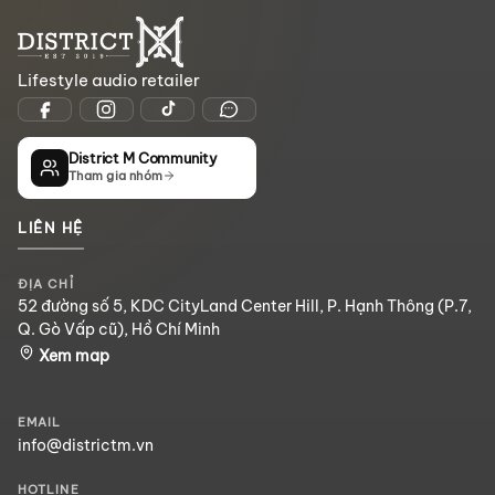
Lifestyle audio retailer
District M Community
Tham gia nhóm
LIÊN HỆ
ĐỊA CHỈ
52 đường số 5, KDC CityLand Center Hill, P. Hạnh Thông (P.7,
Q. Gò Vấp cũ), Hồ Chí Minh
Xem map
EMAIL
info@districtm.vn
HOTLINE