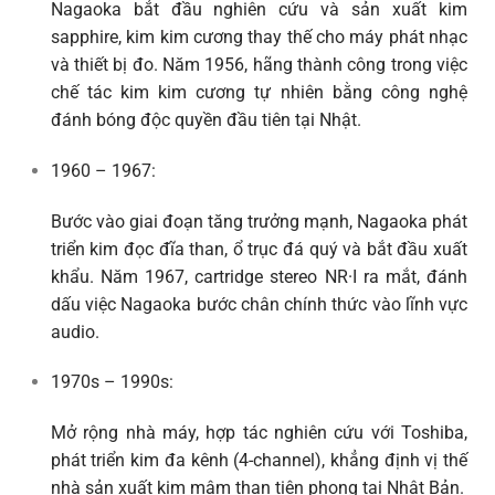
Nagaoka bắt đầu nghiên cứu và sản xuất
kim
sapphire, kim kim cương thay thế
cho máy phát nhạc
và thiết bị đo. Năm 1956, hãng
thành công trong việc
chế tác kim kim cương tự nhiên
bằng công nghệ
đánh bóng độc quyền đầu tiên tại Nhật.
1960 – 1967
:
Bước vào giai đoạn tăng trưởng mạnh, Nagaoka phát
triển
kim đọc đĩa than
, ổ trục đá quý và bắt đầu xuất
khẩu. Năm 1967,
cartridge stereo NR·I
ra mắt, đánh
dấu việc Nagaoka bước chân chính thức vào lĩnh vực
audio.
1970s – 1990s
:
Mở rộng nhà máy, hợp tác nghiên cứu với Toshiba,
phát triển kim đa kênh (4-channel), khẳng định vị thế
nhà sản xuất kim mâm than tiên phong tại Nhật Bản
.