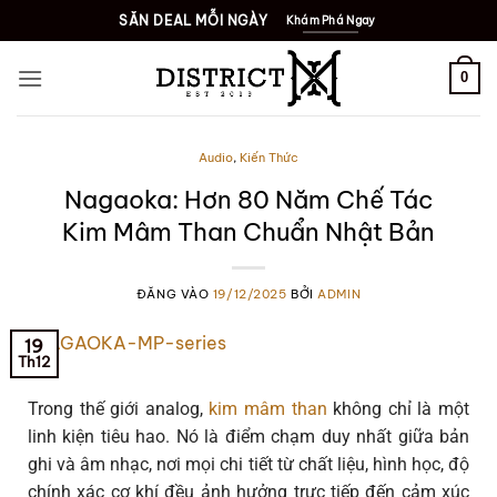
SĂN DEAL MỖI NGÀY
Khám Phá Ngay
0
Audio
,
Kiến Thức
Nagaoka: Hơn 80 Năm Chế Tác
Kim Mâm Than Chuẩn Nhật Bản
ĐĂNG VÀO
19/12/2025
BỞI
ADMIN
19
Th12
Trong thế giới analog,
kim mâm than
không chỉ là một
linh kiện tiêu hao. Nó là
điểm chạm duy nhất giữa bản
ghi và âm nhạc
, nơi mọi chi tiết từ chất liệu, hình học, độ
chính xác cơ khí đều ảnh hưởng trực tiếp đến cảm xúc