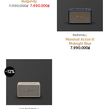
Burgundy
7.990.000
₫
7.490.000
₫
MARSHALL
Marshall Acton III
Midnight Blue
7.990.000
₫
-12%