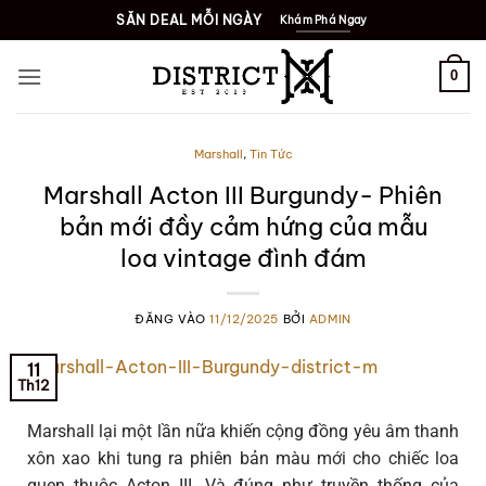
SĂN DEAL MỖI NGÀY
Khám Phá Ngay
0
Marshall
,
Tin Tức
Marshall Acton III Burgundy- Phiên
bản mới đầy cảm hứng của mẫu
loa vintage đình đám
ĐĂNG VÀO
11/12/2025
BỞI
ADMIN
11
Th12
Marshall lại một lần nữa khiến cộng đồng yêu âm thanh
xôn xao khi tung ra phiên bản màu mới cho chiếc loa
quen thuộc Acton III. Và đúng như truyền thống của