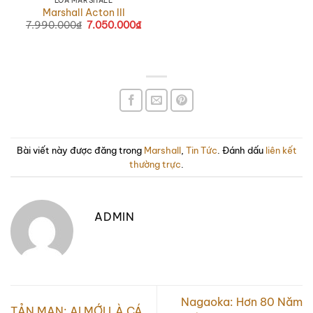
LOA MARSHALL
Marshall Acton III
7.990.000
₫
7.050.000
₫
Bài viết này được đăng trong
Marshall
,
Tin Tức
. Đánh dấu
liên kết
thường trực
.
ADMIN
Nagaoka: Hơn 80 Năm
TẢN MẠN: AI MỚI LÀ CÁ