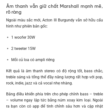
Âm thanh vẫn giữ chất Marshall mạnh mẽ,
rõ ràng
Ngoài màu sắc mới, Acton III Burgundy vẫn sở hữu cấu
hình như phiên bản gốc:
1 woofer 30W
2 tweeter 15W
Mỗi củ loa có ampli riêng
Kết quả là âm thanh stereo có độ rộng tốt, bass chắc,
treble sáng và tổng thể đầy năng lượng rất hợp với pop,
rock, indie, jazz và cả vocal nhẹ nhàng.
Bảng điều khiển phía trên cho phép chỉnh
bass – treble
– volume
ngay lập tức bằng núm xoay kim loại. Ngoài
ra bạn còn có app để tinh chỉnh sâu hơn và cập nhật