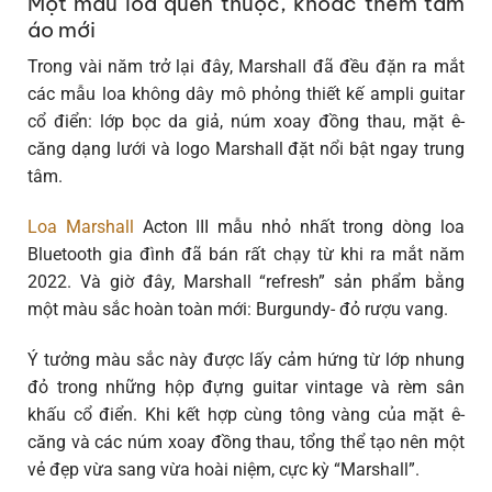
Một mẫu loa quen thuộc, khoác thêm tấm
áo mới
Trong vài năm trở lại đây, Marshall đã đều đặn ra mắt
các mẫu loa không dây mô phỏng thiết kế ampli guitar
cổ điển: lớp bọc da giả, núm xoay đồng thau, mặt ê-
căng dạng lưới và logo Marshall đặt nổi bật ngay trung
tâm.
Loa Marshall
Acton III mẫu nhỏ nhất trong dòng loa
Bluetooth gia đình đã bán rất chạy từ khi ra mắt năm
2022. Và giờ đây, Marshall “refresh” sản phẩm bằng
một màu sắc hoàn toàn mới:
Burgundy- đỏ rượu vang
.
Ý tưởng màu sắc này được lấy cảm hứng từ lớp nhung
đỏ trong những hộp đựng guitar vintage và rèm sân
khấu cổ điển. Khi kết hợp cùng tông vàng của mặt ê-
căng và các núm xoay đồng thau, tổng thể tạo nên một
vẻ đẹp vừa sang vừa hoài niệm, cực kỳ “Marshall”.