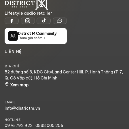
Lifestyle audio retailer
District M Community
Tham gia nhóm
LIÊN HỆ
ĐỊA CHỈ
52 đường số 5, KDC CityLand Center Hill, P. Hạnh Thông (P.7,
Q. Gò Vấp cũ), Hồ Chí Minh
Xem map
EMAIL
info@districtm.vn
HOTLINE
0976 792 922
·
0888 005 256