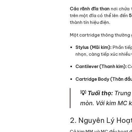
Các rãnh đĩa than
nơi chứa 
trên một đĩa có thể lên đến
thành tín hiệu điện.
Một cartridge thông thường 
Stylus (Mũi kim):
Phần tiếp
nhọn, càng tiếp xúc nhiều v
Cantilever (Thanh kim):
Cầ
Cartridge Body (Thân đầu
💡 Tuổi thọ:
Trung 
mòn. Với kim MC k
2. Nguyên Lý Hoạ
Cả kim MM và MC đều hoạt đ