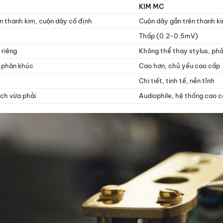
KIM MC
 thanh kim, cuộn dây cố định
Cuộn dây gắn trên thanh k
Thấp (0.2-0.5mV)
 riêng
Không thể thay stylus, phả
 phân khúc
Cao hơn, chủ yếu cao cấp
Chi tiết, tinh tế, nền tĩnh
ch vừa phải
Audiophile, hệ thống cao 