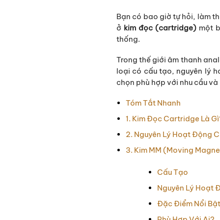
Bạn có bao giờ tự hỏi, làm t
ở
kim đọc (cartridge)
một b
thống.
Trong thế giới âm thanh anal
loại có cấu tạo, nguyên lý h
chọn phù hợp với nhu cầu và
Tóm Tắt Nhanh
1. Kim Đọc Cartridge Là G
2. Nguyên Lý Hoạt Động 
3. Kim MM (Moving Magne
Cấu Tạo
Nguyên Lý Hoạt 
Đặc Điểm Nổi Bậ
Phù Hợp Với Ai?