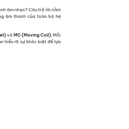
hành âm nhạc? Câu trả lời nằm
ng âm thanh của toàn bộ hệ
et)
và
MC (Moving Coil)
. Mỗi
n hiểu rõ sự khác biệt để lựa