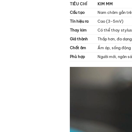
TIÊU CHÍ
KIM MM
Cấu tạo
Nam châm gắn trên
Tín hiệu ra
Cao (3-5mV)
Thay kim
Có thể thay stylus
Giá thành
Thấp hơn, đa dạng
Chất âm
Ấm áp, sống động
Phù hợp
Người mới, ngân sá