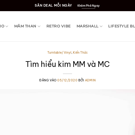
SĂN DEAL MỖI NGÀY
Khám Phá Ngay
IO
MÂM THAN
RETRO VIBE
MARSHALL
LIFESTYLE B
Turntable/ Vinyl
,
Kiến Thức
Tìm hiểu kim MM và MC
ĐĂNG VÀO
05/12/2020
BỞI
ADMIN