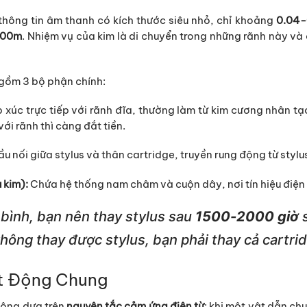
thông tin âm thanh có kích thước siêu nhỏ, chỉ khoảng
0.04
500m
. Nhiệm vụ của kim là di chuyển trong những rãnh này và
gồm 3 bộ phận chính:
 xúc trực tiếp với rãnh đĩa, thường làm từ kim cương nhân t
ới rãnh thì càng đắt tiền.
u nối giữa stylus và thân cartridge, truyền rung động từ stylus
 kim):
Chứa hệ thống nam châm và cuộn dây, nơi tín hiệu điện 
bình, bạn nên thay stylus sau
1500-2000 giờ
s
hông thay được stylus, bạn phải thay cả cartri
t Động Chung
ộng dựa trên
nguyên tắc cảm ứng điện từ
: khi một vật dẫn ch