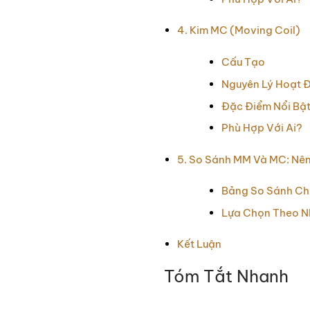
4. Kim MC (Moving Coil)
Cấu Tạo
Nguyên Lý Hoạt 
Đặc Điểm Nổi Bậ
Phù Hợp Với Ai?
5. So Sánh MM Và MC: Nê
Bảng So Sánh Chi
Lựa Chọn Theo N
Kết Luận
Tóm Tắt Nhanh