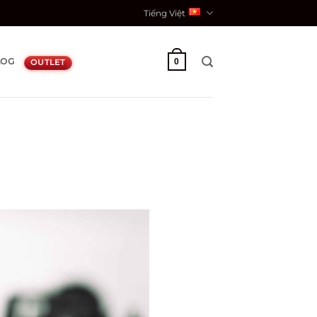
Tiếng Việt
LOG
0
OUTLET