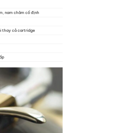
im, nam châm cố định
i thay cả cartridge
cấp