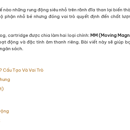
hế nào những rung động siêu nhỏ trên rãnh đĩa than lại biến t
ộ phận nhỏ bé nhưng đóng vai trò quyết định đến chất lượ
og, cartridge được chia làm hai loại chính:
MM (Moving Magn
oạt động và đặc tính âm thanh riêng. Bài viết này sẽ giúp bạ
 ngân sách.
ì? Cấu Tạo Và Vai Trò
Chung
t)
Động
t