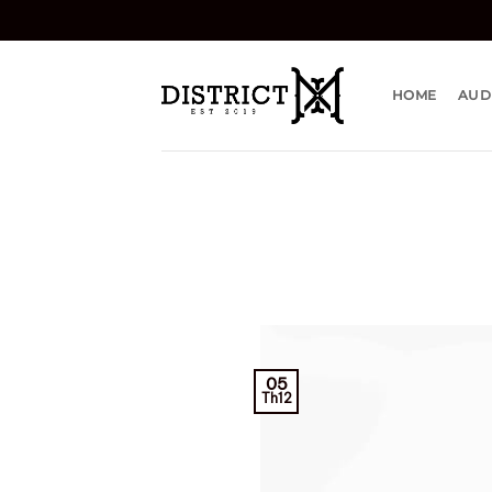
Bỏ
qua
nội
dung
HOME
AUD
05
Th12