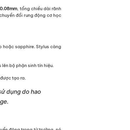
-0.08mm
, tổng chiều dài rãnh
 chuyển đổi rung động cơ học
ạo hoặc sapphire. Stylus càng
 lên bộ phận sinh tín hiệu.
được tạo ra.
ử dụng do hao
dge.
uyển động trong từ trường, nó