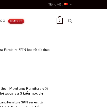
Tiếng Việt
LOG
0
OUTLET
 than Montana Furniture với
hế xoay và 3 kiểu module
ana Furniture SPIN series: tủ