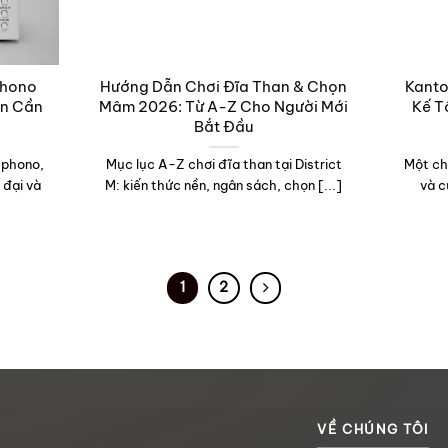
Phono
Hướng Dẫn Chơi Đĩa Than & Chọn
Kanto
ạn Cần
Mâm 2026: Từ A-Z Cho Người Mới
Kế T
Bắt Đầu
 phono,
Mục lục A-Z chơi đĩa than tại District
Một ch
 đại và
M: kiến thức nền, ngân sách, chọn [...]
và c
1
2
VỀ CHÚNG TÔI