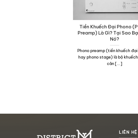
Tiền Khuếch Đại Phono (
Preamp) Là Gì? Tại Sao B
Nó?
Phono preamp (tiền khuếch đại
hay phono stage) là bộ khuếch
cân [...]
LIÊN HỆ