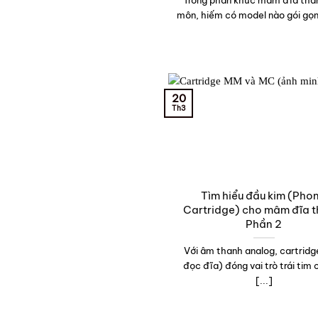
Trong phân khúc mâm đĩa tha
môn, hiếm có model nào gói gọn 
20
Th3
Tìm hiểu đầu kim (Pho
Cartridge) cho mâm đĩa t
Phần 2
Với âm thanh analog, cartridg
đọc đĩa) đóng vai trò trái tim
[...]