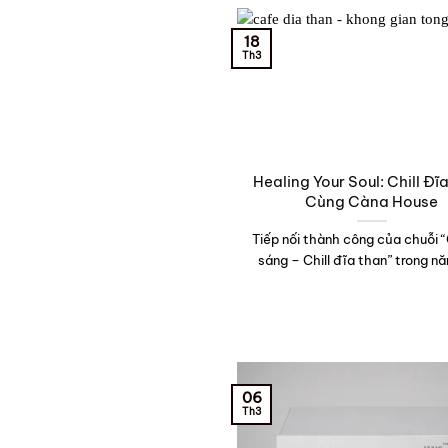
18
Th3
Healing Your Soul: Chill Đĩ
Cùng Càna House
Tiếp nối thành công của chuỗi 
sáng – Chill đĩa than” trong nă
06
Th3