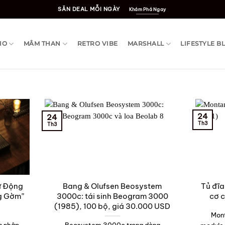
SĂN DEAL MỖI NGÀY
Khám Phá Ngay
IO
MÂM THAN
RETRO VIBE
MARSHALL
LIFESTYLE B
24
24
Th3
Th3
ự Động
Bang & Olufsen Beosystem
Tủ đĩa
ng Gờm”
3000c: tái sinh Beogram 3000
cơ c
(1985), 100 bộ, giá 30.000 USD
Mont