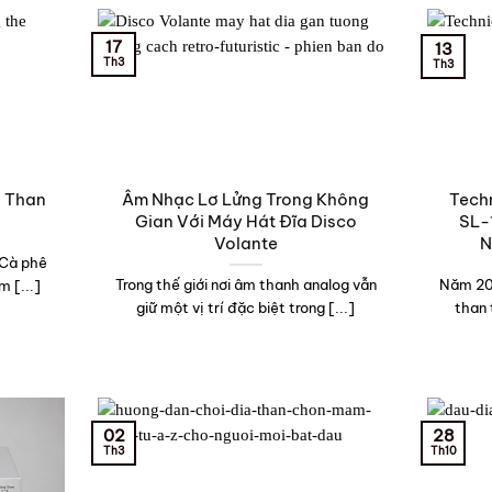
17
13
Th3
Th3
a Than
Âm Nhạc Lơ Lửng Trong Không
Tech
Gian Với Máy Hát Đĩa Disco
SL-
Volante
N
“Cà phê
Trong thế giới nơi âm thanh analog vẫn
Năm 201
m [...]
giữ một vị trí đặc biệt trong [...]
than 
02
28
Th3
Th10