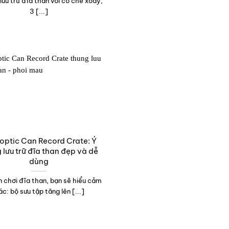
lưu trữ đĩa than với cơ chế xoay,
3 [...]
optic Can Record Crate: Ý
 lưu trữ đĩa than đẹp và dễ
dùng
 chơi đĩa than, bạn sẽ hiểu cảm
ác: bộ sưu tập tăng lên [...]