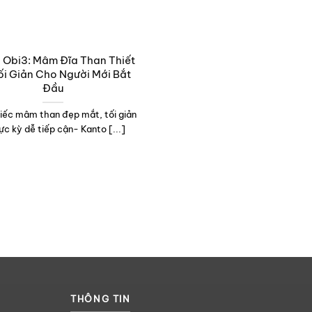
 Obi3: Mâm Đĩa Than Thiết
ối Giản Cho Người Mới Bắt
Đầu
iếc mâm than đẹp mắt, tối giản
ực kỳ dễ tiếp cận- Kanto [...]
THÔNG TIN