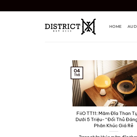
Bỏ
qua
nội
dung
HOME
AUD
04
Th5
FiiO TT11: Mâm Đĩa Than T
Dưới 5 Triệu- “Đối Thủ Đá
Phân Khúc Giá Rẻ