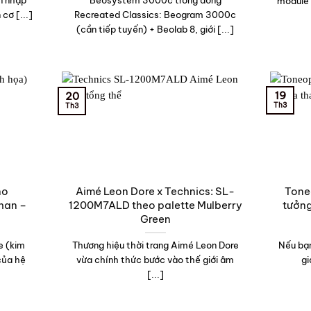
n nhập
Beosystem 3000c trong dòng
module 
cơ [...]
Recreated Classics: Beogram 3000c
(cần tiếp tuyến) + Beolab 8, giới [...]
19
20
Th3
Th3
no
Aimé Leon Dore x Technics: SL-
Tone
han –
1200M7ALD theo palette Mulberry
tưởng
Green
e (kim
Thương hiệu thời trang Aimé Leon Dore
Nếu bạn
 của hệ
vừa chính thức bước vào thế giới âm
gi
[...]