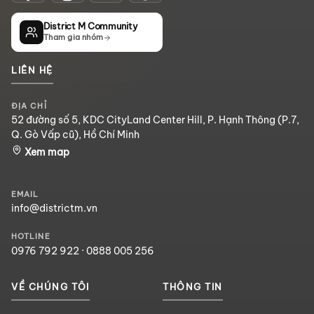
District M Community
Tham gia nhóm
LIÊN HỆ
ĐỊA CHỈ
52 đường số 5, KDC CityLand Center Hill, P. Hạnh Thông (P.7,
Q. Gò Vấp cũ), Hồ Chí Minh
Xem map
EMAIL
info@districtm.vn
HOTLINE
0976 792 922
·
0888 005 256
VỀ CHÚNG TÔI
THÔNG TIN