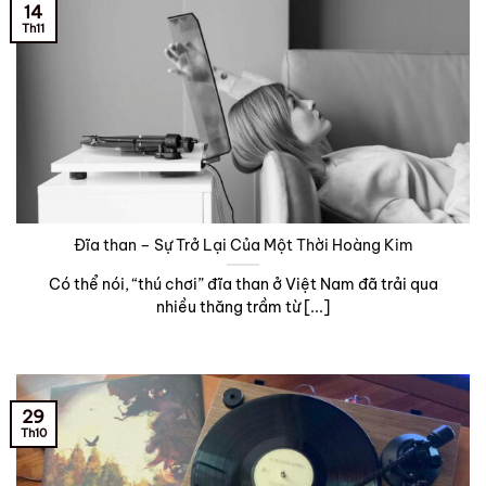
14
Th11
Đĩa than – Sự Trở Lại Của Một Thời Hoàng Kim
Có thể nói, “thú chơi” đĩa than ở Việt Nam đã trải qua
nhiều thăng trầm từ [...]
29
Th10