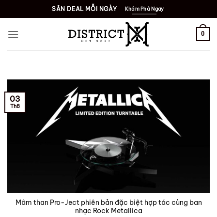
Bỏ
SĂN DEAL MỖI NGÀY
Khám Phá Ngay
qua
nội
0
dung
03
Th8
Mâm than Pro-Ject phiên bản đặc biệt hợp tác cùng ban
nhạc Rock Metallica