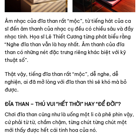
Âm nhạc của đĩa than rất “mộc”, từ tiếng hát của ca
sĩ đến âm thanh của nhạc cụ đều có chiều sâu và đầy
nhạc tính. Họa sĩ Lê Thiết Cương từng phát biểu rằng
“Nghe đĩa than vẫn là hay nhất. Âm thanh của đĩa
than có những nét đặc trưng riêng khác biệt với kỹ
thuật số”.
Thật vậy, tiếng đĩa than rất “mộc”, dễ nghe, dễ
nghiện, ai đã mở lòng với đĩa than thì sẽ khó mà bỏ
được.
ĐĨA THAN – THÚ VUI “HẾT THỜI” HAY “ĐỂ ĐỜI”?
Chơi đĩa than cũng như là uống một li cà phê phin vậy,
cứ phải từ từ, chầm chậm, từng chút từng chút một
mới thấy được hết cái tinh hoa của nó.