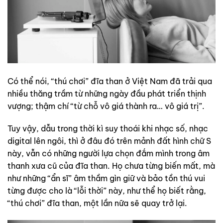
Có thể nói, “thú chơi” đĩa than ở Việt Nam đã trải qua
nhiều thăng trầm từ những ngày đầu phát triển thịnh
vượng; thậm chí “từ chỗ vô giá thành ra… vô giá trị”.
Tuy vậy, dẫu trong thời kì suy thoái khi nhạc số, nhạc
digital lên ngôi, thì ở đâu đó trên mảnh đất hình chữ S
này, vẫn có những người lựa chọn đắm mình trong âm
thanh xưa cũ của đĩa than. Họ chưa từng biến mất, mà
như những “ẩn sĩ” âm thầm gìn giữ và bảo tồn thú vui
từng được cho là “lỗi thời” này, như thể họ biết rằng,
“thú chơi” đĩa than, một lần nữa sẽ quay trở lại.