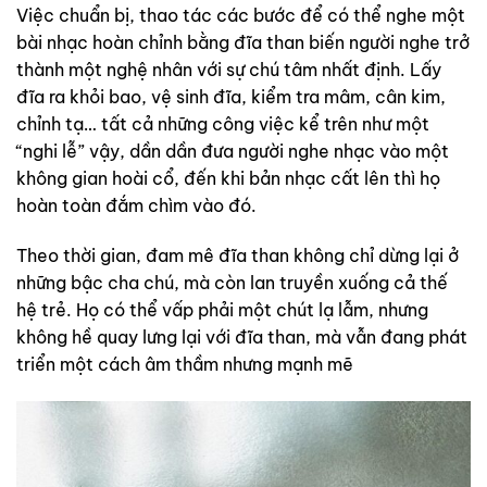
Việc chuẩn bị, thao tác các bước để có thể nghe một
bài nhạc hoàn chỉnh bằng đĩa than biến người nghe trở
thành một nghệ nhân với sự chú tâm nhất định. Lấy
đĩa ra khỏi bao, vệ sinh đĩa, kiểm tra mâm, cân kim,
chỉnh tạ… tất cả những công việc kể trên như một
“nghi lễ” vậy, dần dần đưa người nghe nhạc vào một
không gian hoài cổ, đến khi bản nhạc cất lên thì họ
hoàn toàn đắm chìm vào đó.
Theo thời gian, đam mê đĩa than không chỉ dừng lại ở
những bậc cha chú, mà còn lan truyền xuống cả thế
hệ trẻ. Họ có thể vấp phải một chút lạ lẫm, nhưng
không hề quay lưng lại với đĩa than, mà vẫn đang phát
triển một cách âm thầm nhưng mạnh mẽ