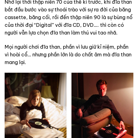
Nhớ lại thời thập niên 70 của thế kỉ trước, khi đĩa than
bắt đầu bước vào sự thoái trào với sự ra đời của băng
cassette, băng cối, rồi đến thập niên 90 là sự bùng nổ
của thời đại “Digital” với đĩa CD, DVD…. thì còn có
người vẫn lựa chọn đĩa than làm thú vui tao nhã.
Mọi người chơi đĩa than, phần vì lưu giữ kỉ niệm, phần
vì hoài cổ… nhưng phần lớn là do chất âm mà đĩa than
mang lại.