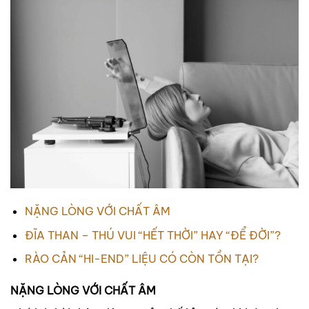
NẶNG LÒNG VỚI CHẤT ÂM
ĐĨA THAN – THÚ VUI “HẾT THỜI” HAY “ĐỂ ĐỜI”?
RÀO CẢN “HI-END” LIỆU CÓ CÒN TỒN TẠI?
NẶNG LÒNG VỚI CHẤT ÂM