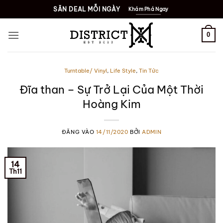
Bỏ
SĂN DEAL MỖI NGÀY
Khám Phá Ngay
qua
nội
0
dung
Turntable/ Vinyl
,
Life Style
,
Tin Tức
Đĩa than – Sự Trở Lại Của Một Thời
Hoàng Kim
ĐĂNG VÀO
14/11/2020
BỞI
ADMIN
14
Th11