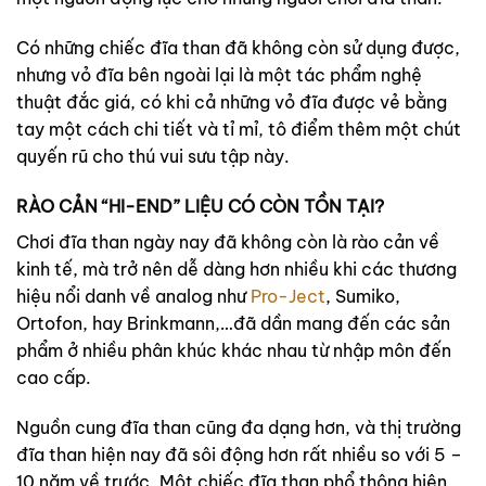
Có những chiếc đĩa than đã không còn sử dụng được,
nhưng vỏ đĩa bên ngoài lại là một tác phẩm nghệ
thuật đắc giá, có khi cả những vỏ đĩa được vẻ bằng
tay một cách chi tiết và tỉ mỉ, tô điểm thêm một chút
quyến rũ cho thú vui sưu tập này.
RÀO CẢN “HI-END” LIỆU CÓ CÒN TỒN TẠI?
Chơi đĩa than ngày nay đã không còn là rào cản về
kinh tế, mà trở nên dễ dàng hơn nhiều khi các thương
hiệu nổi danh về analog như
Pro-Ject
, Sumiko,
Ortofon, hay Brinkmann,…đã dần mang đến các sản
phẩm ở nhiều phân khúc khác nhau từ nhập môn đến
cao cấp.
Nguồn cung đĩa than cũng đa dạng hơn, và thị trường
đĩa than hiện nay đã sôi động hơn rất nhiều so với 5 –
10 năm về trước, Một chiếc đĩa than phổ thông hiện