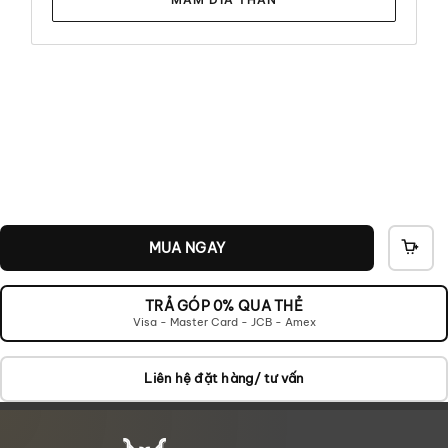
MUA NGAY
THÊ
VÀO
GIỎ
TRẢ GÓP 0% QUA THẺ
Visa - Master Card - JCB - Amex
Liên hệ đặt hàng/ tư vấn