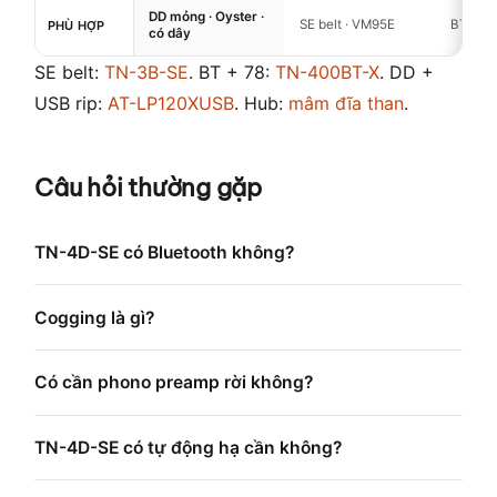
DD mỏng · Oyster ·
SE belt · VM95E
BT · 78
PHÙ HỢP
có dây
SE belt:
TN-3B-SE
. BT + 78:
TN-400BT-X
. DD +
USB rip:
AT-LP120XUSB
. Hub:
mâm đĩa than
.
Câu hỏi thường gặp
TN-4D-SE có Bluetooth không?
Cogging là gì?
Có cần phono preamp rời không?
TN-4D-SE có tự động hạ cần không?