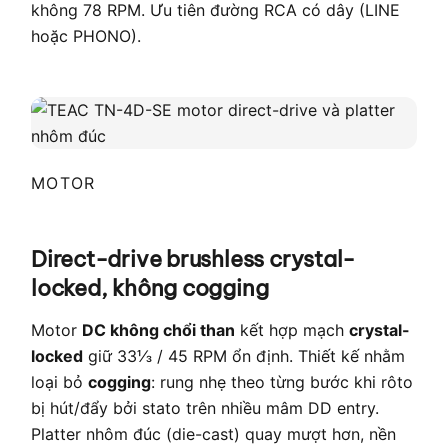
không 78 RPM. Ưu tiên đường RCA có dây (LINE
hoặc PHONO).
MOTOR
Direct-drive brushless crystal-
locked, không cogging
Motor
DC không chổi than
kết hợp mạch
crystal-
locked
giữ 33⅓ / 45 RPM ổn định. Thiết kế nhằm
loại bỏ
cogging
: rung nhẹ theo từng bước khi rôto
bị hút/đẩy bởi stato trên nhiều mâm DD entry.
Platter nhôm đúc (die-cast) quay mượt hơn, nền