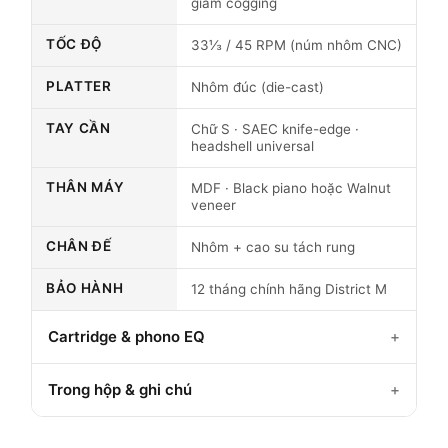
giảm cogging
TỐC ĐỘ
33⅓ / 45 RPM (núm nhôm CNC)
PLATTER
Nhôm đúc (die-cast)
TAY CẦN
Chữ S · SAEC knife-edge ·
headshell universal
THÂN MÁY
MDF · Black piano hoặc Walnut
veneer
CHÂN ĐẾ
Nhôm + cao su tách rung
BẢO HÀNH
12 tháng chính hãng District M
Cartridge & phono EQ
Trong hộp & ghi chú