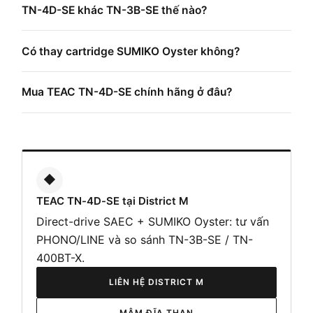
TN-4D-SE khác TN-3B-SE thế nào?
Có thay cartridge SUMIKO Oyster không?
Mua TEAC TN-4D-SE chính hãng ở đâu?
◆
TEAC TN-4D-SE tại District M
Direct-drive SAEC + SUMIKO Oyster: tư vấn
PHONO/LINE và so sánh TN-3B-SE / TN-
400BT-X.
LIÊN HỆ DISTRICT M
MÂM ĐĨA THAN