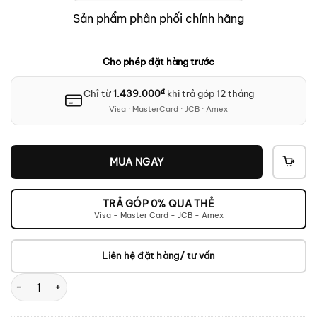
15.99
Sản phẩm phân phối chính hãng
Cho phép đặt hàng trước
₫
Chỉ từ
1.439.000
khi trả góp 12 tháng
Visa · MasterCard · JCB · Amex
MUA NGAY
THÊ
VÀO
GIỎ
TRẢ GÓP 0% QUA THẺ
Visa - Master Card - JCB - Amex
Liên hệ đặt hàng/ tư vấn
TEAC TN-4D-SE số lượng