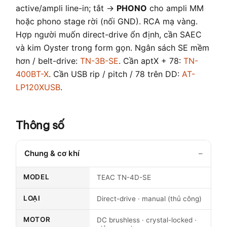
active/ampli line-in; tắt →
PHONO
cho ampli MM
hoặc phono stage rời (nối GND). RCA mạ vàng.
Hợp người muốn direct-drive ổn định, cần SAEC
và kim Oyster trong form gọn. Ngân sách SE mềm
hơn / belt-drive:
TN-3B-SE
. Cần aptX + 78:
TN-
400BT-X
. Cần USB rip / pitch / 78 trên DD:
AT-
LP120XUSB
.
Thông số
Chung & cơ khí
MODEL
TEAC TN-4D-SE
LOẠI
Direct-drive · manual (thủ công)
MOTOR
DC brushless · crystal-locked ·