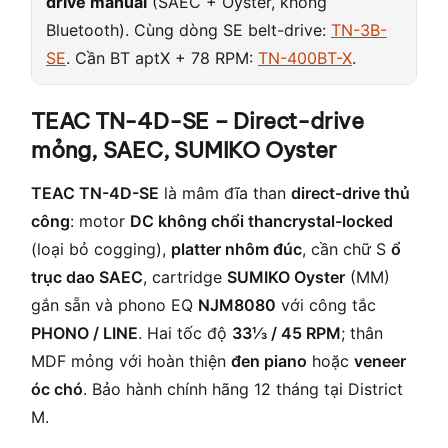
drive manual
(SAEC + Oyster, không
Bluetooth). Cùng dòng SE belt-drive:
TN-3B-
SE
. Cần BT aptX + 78 RPM:
TN-400BT-X
.
TEAC TN-4D-SE – Direct-drive
mỏng, SAEC, SUMIKO Oyster
TEAC TN-4D-SE
là mâm đĩa than
direct-drive thủ
công
: motor
DC không chổi than
crystal-locked
(loại bỏ cogging),
platter nhôm đúc
, cần chữ S
ổ
trục dao SAEC
, cartridge
SUMIKO Oyster
(MM)
gắn sẵn và phono EQ
NJM8080
với công tắc
PHONO / LINE
. Hai tốc độ
33⅓ / 45 RPM
; thân
MDF mỏng với hoàn thiện
đen piano
hoặc
veneer
óc chó
. Bảo hành chính hãng 12 tháng tại District
M.