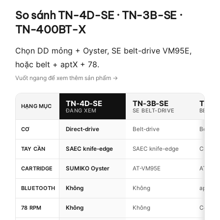
So sánh TN-4D-SE · TN-3B-SE ·
TN-400BT-X
Chọn DD mỏng + Oyster, SE belt-drive VM95E,
hoặc belt + aptX + 78.
TN-4D-SE
TN-3B-SE
TN-4
HẠNG MỤC
ĐANG XEM
SE BELT-DRIVE
BELT +
CƠ
Direct-drive
Belt-drive
Belt-dr
TAY CẦN
SAEC knife-edge
SAEC knife-edge
Chữ S t
CARTRIDGE
SUMIKO Oyster
AT-VM95E
AT95E
BLUETOOTH
Không
Không
aptX A
78 RPM
Không
Không
Có