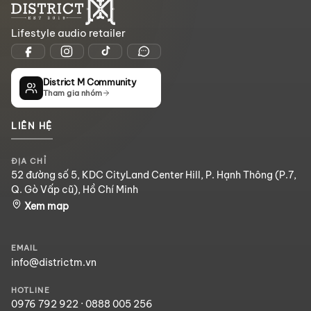
Lifestyle audio retailer
District M Community
Tham gia nhóm
LIÊN HỆ
ĐỊA CHỈ
52 đường số 5, KDC CityLand Center Hill, P. Hạnh Thông (P.7,
Q. Gò Vấp cũ), Hồ Chí Minh
Xem map
EMAIL
info@districtm.vn
HOTLINE
0976 792 922
·
0888 005 256