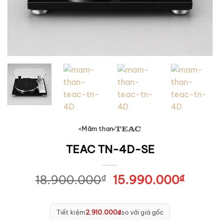
Mâm than
<
TEAC
TEAC TN-4D-SE
18.900.000
₫
Giá
15.990.000
₫
Giá
gốc
hiện
là:
tại
18.900.000₫.
là:
Tiết kiệm
2.910.000₫
so với giá gốc