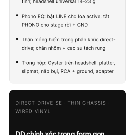
tính; headshell universal 14–23 g
Phono EQ: bật LINE cho loa active; tắt
PHONO cho stage rời + GND
Thân mỏng hiếm trong phân khúc direct-
drive; chân nhôm + cao su tách rung
Trong hộp: Oyster trên headshell, platter,
slipmat, nắp bụi, RCA + ground, adapter
DIRECT-DRIVE SE · THIN CHASSIS ·
WIRED VINYL
DD chính xác trong form gọn,