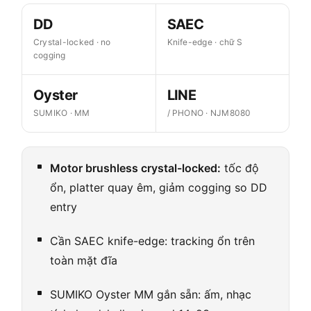
DD
SAEC
Crystal-locked · no
Knife-edge · chữ S
cogging
Oyster
LINE
SUMIKO · MM
/ PHONO · NJM8080
Motor brushless crystal-locked:
tốc độ
ổn, platter quay êm, giảm cogging so DD
entry
Cần SAEC knife-edge: tracking ổn trên
toàn mặt đĩa
SUMIKO Oyster MM gắn sẵn: ấm, nhạc