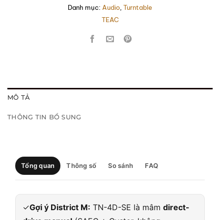
Danh mục:
Audio
,
Turntable
TEAC
MÔ TẢ
THÔNG TIN BỔ SUNG
Tổng quan
Thông số
So sánh
FAQ
✓
Gợi ý District M:
TN-4D-SE là mâm
direct-