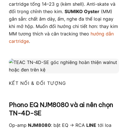
cartridge tổng 14–23 g (kèm shell). Anti-skate và
đối trọng chỉnh theo kim.
SUMIKO Oyster
(MM)
gắn sẵn: chất âm dày, ấm, nghe đa thể loại ngay
khi mở hộp. Muốn đổi hướng chi tiết hơn: thay kim
MM tương thích và cân tracking theo
hướng dẫn
cartridge
.
KẾT NỐI & ĐỐI TƯỢNG
Phono EQ NJM8080 và ai nên chọn
TN-4D-SE
Op-amp
NJM8080
: bật EQ → RCA
LINE
tới loa