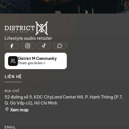
Lifestyle audio retailer
District M Community
Tham gia nhóm
LIÊN HỆ
ĐỊA CHỈ
52 đường số 5, KDC CityLand Center Hill, P. Hạnh Thông (P.7,
Q. Gò Vấp cũ), Hồ Chí Minh
Xem map
EMAIL