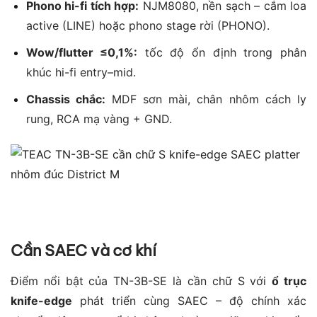
Phono hi-fi tích hợp:
NJM8080, nền sạch – cắm loa
active (LINE) hoặc phono stage rời (PHONO).
Wow/flutter ≤0,1%:
tốc độ ổn định trong phân
khúc hi-fi entry–mid.
Chassis chắc:
MDF sơn mài, chân nhôm cách ly
rung, RCA mạ vàng + GND.
Cần SAEC và cơ khí
Điểm nổi bật của TN-3B-SE là cần chữ S với
ổ trục
knife-edge
phát triển cùng SAEC – độ chính xác