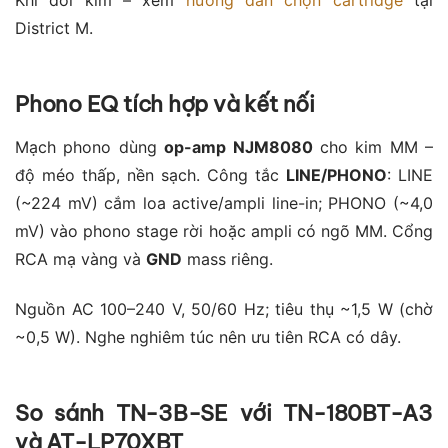
Khi đổi kim – xem
hướng dẫn chọn cartridge
tại
District M.
Phono EQ tích hợp và kết nối
Mạch phono dùng
op-amp NJM8080
cho kim MM –
độ méo thấp, nền sạch. Công tắc
LINE/PHONO
: LINE
(~224 mV) cắm loa active/ampli line-in; PHONO (~4,0
mV) vào phono stage rời hoặc ampli có ngõ MM. Cổng
RCA mạ vàng và
GND
mass riêng.
Nguồn AC 100–240 V, 50/60 Hz; tiêu thụ ~1,5 W (chờ
~0,5 W). Nghe nghiêm túc nên ưu tiên RCA có dây.
So sánh TN-3B-SE với TN-180BT-A3
và AT-LP70XBT