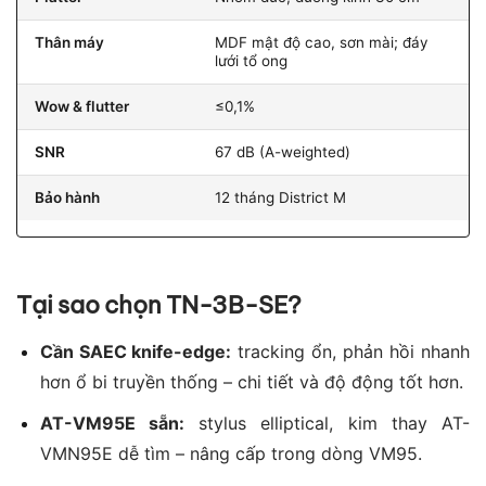
Thân máy
MDF mật độ cao, sơn mài; đáy
lưới tổ ong
Wow & flutter
≤0,1%
SNR
67 dB (A-weighted)
Bảo hành
12 tháng District M
Tại sao chọn TN-3B-SE?
Cần SAEC knife-edge:
tracking ổn, phản hồi nhanh
hơn ổ bi truyền thống – chi tiết và độ động tốt hơn.
AT-VM95E sẵn:
stylus elliptical, kim thay AT-
VMN95E dễ tìm – nâng cấp trong dòng VM95.