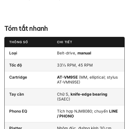
Tóm tắt nhanh
THÔNG SỐ
CHI TIẾT
Loại
Belt-drive,
manual
Tốc độ
33⅓ RPM, 45 RPM
Cartridge
AT-VM95E
(MM, elliptical; stylus
AT-VMN95E)
Tay cần
Chữ S,
knife-edge bearing
(SAEC)
Phono EQ
Tích hợp NJM8080; chuyển
LINE
/ PHONO
Platter
Nhôm đúc, đường kính 30 cm