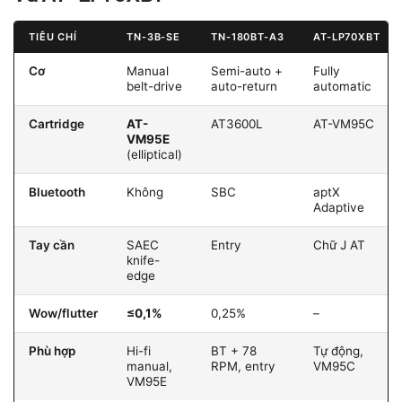
TIÊU CHÍ
TN-3B-SE
TN-180BT-A3
AT-LP70XBT
Cơ
Manual
Semi-auto +
Fully
belt-drive
auto-return
automatic
Cartridge
AT-
AT3600L
AT-VM95C
VM95E
(elliptical)
Bluetooth
Không
SBC
aptX
Adaptive
Tay cần
SAEC
Entry
Chữ J AT
knife-
edge
Wow/flutter
≤0,1%
0,25%
–
Phù hợp
Hi-fi
BT + 78
Tự động,
manual,
RPM, entry
VM95C
VM95E