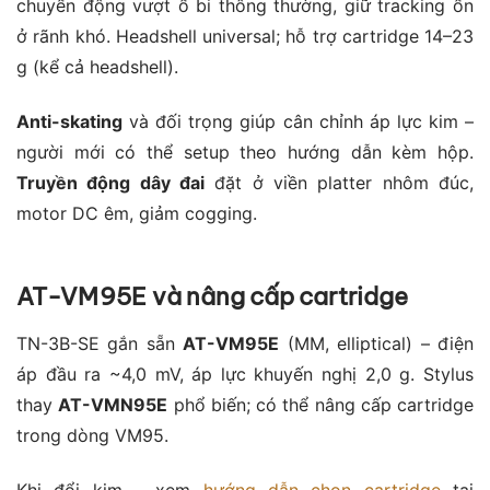
chuyển động vượt ổ bi thông thường, giữ tracking ổn
ở rãnh khó. Headshell universal; hỗ trợ cartridge 14–23
g (kể cả headshell).
Anti-skating
và đối trọng giúp cân chỉnh áp lực kim –
người mới có thể setup theo hướng dẫn kèm hộp.
Truyền động dây đai
đặt ở viền platter nhôm đúc,
motor DC êm, giảm cogging.
AT-VM95E và nâng cấp cartridge
TN-3B-SE gắn sẵn
AT-VM95E
(MM, elliptical) – điện
áp đầu ra ~4,0 mV, áp lực khuyến nghị 2,0 g. Stylus
thay
AT-VMN95E
phổ biến; có thể nâng cấp cartridge
trong dòng VM95.