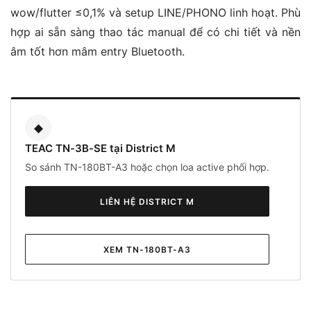
wow/flutter ≤0,1% và setup LINE/PHONO linh hoạt. Phù
hợp ai sẵn sàng thao tác manual để có chi tiết và nền
âm tốt hơn mâm entry Bluetooth.
◆
TEAC TN-3B-SE tại District M
So sánh TN-180BT-A3 hoặc chọn loa active phối hợp.
LIÊN HỆ DISTRICT M
XEM TN-180BT-A3