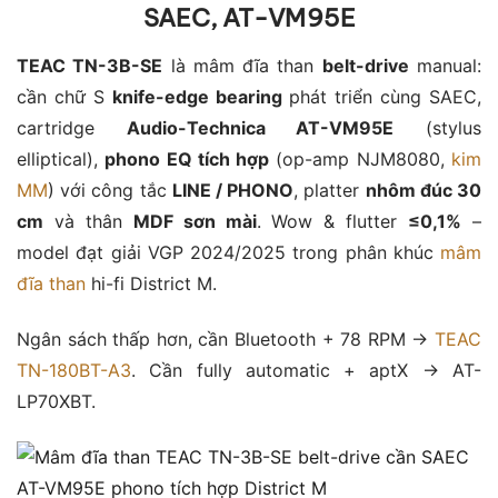
SAEC, AT-VM95E
TEAC TN-3B-SE
là mâm đĩa than
belt-drive
manual:
cần chữ S
knife-edge bearing
phát triển cùng SAEC,
cartridge
Audio-Technica AT-VM95E
(stylus
elliptical),
phono EQ tích hợp
(op-amp NJM8080,
kim
MM
) với công tắc
LINE / PHONO
, platter
nhôm đúc 30
cm
và thân
MDF sơn mài
. Wow & flutter
≤0,1%
–
model đạt giải VGP 2024/2025 trong phân khúc
mâm
đĩa than
hi-fi District M.
Ngân sách thấp hơn, cần Bluetooth + 78 RPM →
TEAC
TN-180BT-A3
. Cần fully automatic + aptX → AT-
LP70XBT.