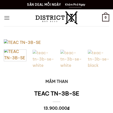
Bỏ
SĂN DEAL MỖI NGÀY
Khám Phá Ngay
qua
nội
0
dung
MÂM THAN
TEAC TN-3B-SE
13.900.000
₫