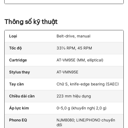
Thông số kỹ thuật
Loại
Belt-drive, manual
Tốc độ
33⅓ RPM, 45 RPM
Cartridge
AT-VM95E (MM, elliptical)
Stylus thay
AT-VMN95E
Tay cần
Chữ S, knife-edge bearing (SAEC)
Chiều dài cần
223 mm hiệu dụng
Áp lực kim
0–5,0 g (khuyến nghị 2,0 g)
Phono EQ
NJM8080; LINE/PHONO chuyển
đổi