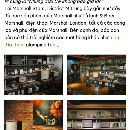
M cũng là “Những đứa trẻ không bao giờ lớn”
Tại Marshall Store, District M trưng bày gần như đầy
đủ các sản phẩm của Marshall như Tủ lạnh & Beer
Marshall, điện thoại Marshall London, tất cả các dòng
loa và phụ kiện của Marshall. Bên cạnh đó, các bạn
còn có thể trải nghiệm các mặt hàng khác như
mâm
đĩa than
, glamping tool,…