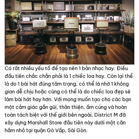
Có rất nhiều yếu tố để tạo nên 1 bản nhạc hay. Điều
đầu tiên chắc chắn phải là 1 chiếc loa hay. Còn lại thể
là do 1 bài hát đúng tâm trạng, có thể là nhờ 1 không
gian dễ chịu hoặc cũng có thể là do chiếc loa đẹp sẽ
làm bài hát hay hơn. Với mong muốn tạo cho các bạn
một cảm giác gần gũi, thân thiện, ấm cúng và hoàn
toàn tách biệt với thế giới bên ngoài, District M đã
xây dựng Marshall Store đầu tiên này dưới một căn
hầm nhỏ tại quận Gò Vấp, Sài Gòn.