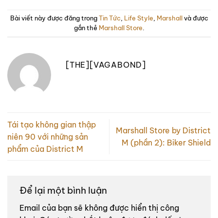
Bài viết này được đăng trong
Tin Tức
,
Life Style
,
Marshall
và được
gắn thẻ
Marshall Store
.
[THE][VAGABOND]
Tái tạo không gian thập
Marshall Store by District
niên 90 với những sản
M (phần 2): Biker Shield
phẩm của District M
Để lại một bình luận
Email của bạn sẽ không được hiển thị công