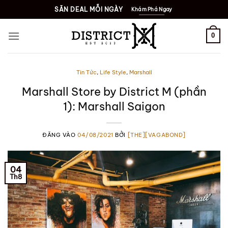
Bỏ
SĂN DEAL MỖI NGÀY
Khám Phá Ngay
qua
nội
0
dung
Tin Tức
,
Life Style
,
Marshall
Marshall Store by District M (phần
1): Marshall Saigon
ĐĂNG VÀO
04/08/2021
BỞI
[THE][VAGABOND]
04
Th8