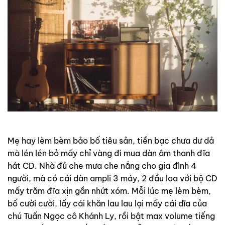
Mẹ hay lèm bèm bảo bố tiêu sản, tiền bạc chưa dư dả
mà lén lén bỏ mấy chỉ vàng đi mua dàn âm thanh đĩa
hát CD. Nhà đủ che mưa che nắng cho gia đình 4
người, mà có cái dàn ampli 3 máy, 2 đầu loa với bộ CD
mấy trăm đĩa xịn gần nhứt xóm. Mỗi lúc mẹ lèm bèm,
bố cười cười, lấy cái khăn lau lau lại mấy cái dĩa của
chú Tuấn Ngọc cô Khánh Ly, rồi bật max volume tiếng