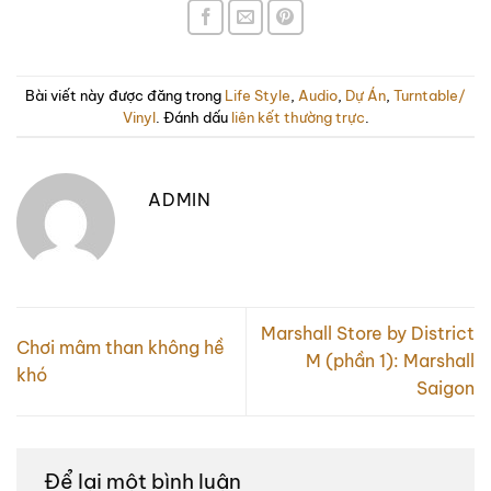
Bài viết này được đăng trong
Life Style
,
Audio
,
Dự Án
,
Turntable/
Vinyl
. Đánh dấu
liên kết thường trực
.
ADMIN
Marshall Store by District
Chơi mâm than không hề
M (phần 1): Marshall
khó
Saigon
Để lại một bình luận