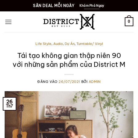
Bỏ
SĂN DEAL MỖI NGÀY
Khám Phá Ngay
qua
nội
0
dung
Life Style
,
Audio
,
Dự Án
,
Turntable/ Vinyl
Tái tạo không gian thập niên 90
với những sản phẩm của District M
ĐĂNG VÀO
26/07/2021
BỞI
ADMIN
26
Th7