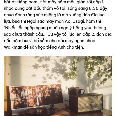
hát át tiếng bom. Hết mấy năm mẫu giáo tới cấp 1
nhạc cũng bắt đầu thấm vô tai, sáng sáng 6.30 dậy
chưa đánh răng súc miệng là mò xuống dàn đĩa lựa
lựa, bữa thì Ngôi sao may mắn Aoi Usagi, hôm thì
‘Nhiều lần ngập ngừng muốn ngỏ ý tiếng yêu thương
sao chưa thành câu..’ Cứ vậy tới lúc lên cấp 2, dàn đĩa
dần bám bụi vì bố sắm cho cái máy nghe nhạc
Walkman để sẵn học tiếng Anh cho tiện.