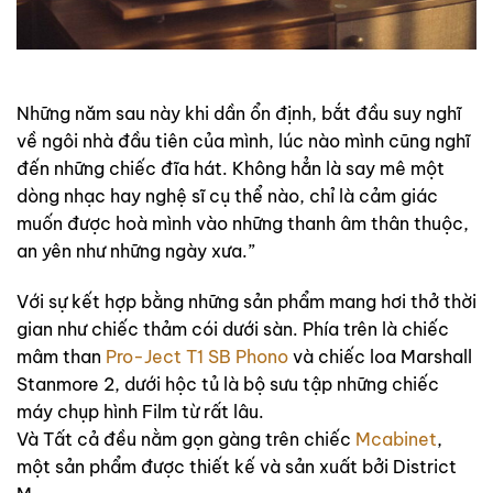
Những năm sau này khi dần ổn định, bắt đầu suy nghĩ
về ngôi nhà đầu tiên của mình, lúc nào mình cũng nghĩ
đến những chiếc đĩa hát. Không hẳn là say mê một
dòng nhạc hay nghệ sĩ cụ thể nào, chỉ là cảm giác
muốn được hoà mình vào những thanh âm thân thuộc,
an yên như những ngày xưa.”
Với sự kết hợp bằng những sản phẩm mang hơi thở thời
gian như chiếc thảm cói dưới sàn. Phía trên là chiếc
mâm than
Pro-Ject T1 SB Phono
và chiếc loa Marshall
Stanmore 2, dưới hộc tủ là bộ sưu tập những chiếc
máy chụp hình Film từ rất lâu.
Và Tất cả đều nằm gọn gàng trên chiếc
Mcabinet
,
một sản phẩm được thiết kế và sản xuất bởi District