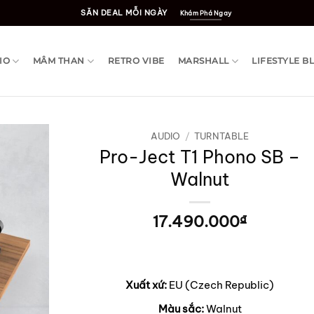
SĂN DEAL MỖI NGÀY
Khám Phá Ngay
IO
MÂM THAN
RETRO VIBE
MARSHALL
LIFESTYLE B
AUDIO
/
TURNTABLE
Pro-Ject T1 Phono SB –
Walnut
17.490.000
₫
Xuất xứ:
EU (Czech Republic)
Màu sắc:
Walnut