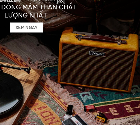
 DÒNG MÂM THAN CHẤT
LƯỢNG NHẤT
XEM NGAY