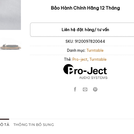
Bảo Hành Chính Hãng 12 Tháng
Liên hệ đặt hàng/ tư vấn
SKU:
9120097820044
Danh mục:
Turntable
Thẻ:
Pro-ject
,
Turntable
Ô TẢ
THÔNG TIN BỔ SUNG