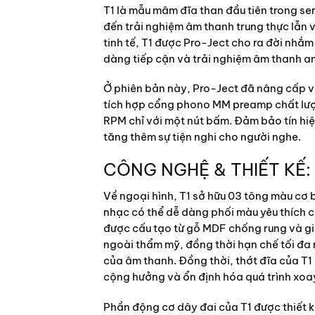
T1 là mẫu mâm đĩa than đầu tiên trong se
đến trải nghiệm âm thanh trung thực lẫn
tinh tế, T1 được Pro-Ject cho ra đời nhắ
dàng tiếp cận và trải nghiệm âm thanh an
Ở phiên bản này, Pro-Ject đã nâng cấp 
tích hợp cổng phono MM preamp chất lượ
RPM chỉ với một nút bấm. Đảm bảo tín hiệu
tăng thêm sự tiện nghi cho người nghe.
CÔNG NGHỆ & THIẾT KẾ:
Về ngoại hình, T1 sở hữu 03 tông màu cơ
nhạc có thể dễ dàng phối màu yêu thích c
được cấu tạo từ gỗ MDF chống rung và gi
ngoài thẩm mỹ, đồng thời hạn chế tối đ
của âm thanh. Đồng thời, thớt đĩa của T1
cộng hưởng và ổn định hóa quá trình xoa
Phần động cơ dây đai của T1 được thiết kết