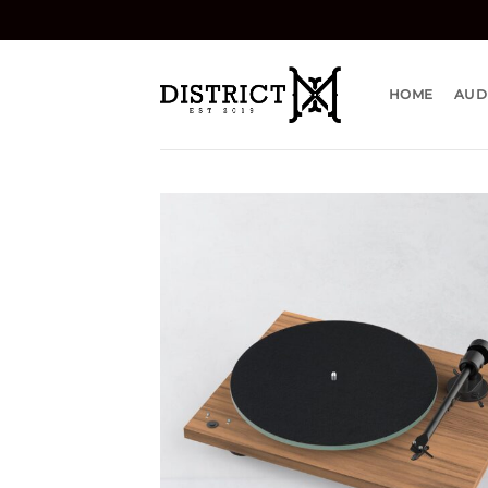
Bỏ
qua
nội
dung
HOME
AUD