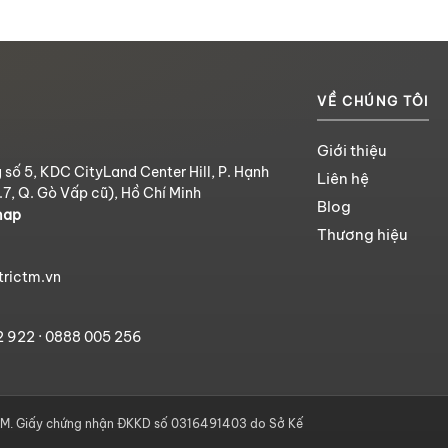
VỀ CHÚNG TÔI
Giới thiệu
 số 5, KDC CityLand Center Hill, P. Hạnh
Liên hệ
.7, Q. Gò Vấp cũ), Hồ Chí Minh
Blog
map
Thương hiệu
trictm.vn
2 922
·
0888 005 256
. Giấy chứng nhận ĐKKD số 0316491403 do Sở Kế