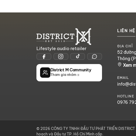
LIÊN HỆ
ĐỊA CHỈ
Lifestyle audio retailer
52 đường
Thông (P
Xem 
District M Community
Tham gia nhóm
EMAIL
info@dis
HOTLINE
0976 79
© 2026 CÔNG TY TNHH ĐẦU TƯ PHÁT TRIỂN DISTRICT M
hoạch và Đầu tư TP. Hồ Chí Minh cấp.