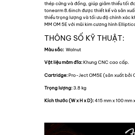
thép cứng và đồng, giúp giảm thiểu tối đ
tonearm 8.6inch được thiết kế và sản xuấ
thiểu trọng lượng và tối ưu độ chính xác 
MM OM 5E với mũi kim cương hình Ellipti
THÔNG SỐ KỸ THUẬT:
Màu sắc:
Walnut
Vật liệu mâm đĩa:
Khung CNC cao cấp.
Cartridge:
Pro-Ject OM5E (sản xuất bởi 
Trọng lượng:
3.8 kg
Kích thước (W x H x D):
415 mm x 100 mm 