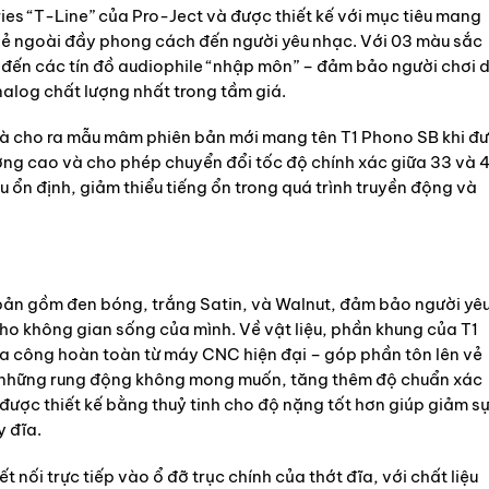
ries “T-Line” của Pro-Ject và được thiết kế với mục tiêu mang
 vẻ ngoài đầy phong cách đến người yêu nhạc. Với 03 màu sắc
m đến các tín đồ audiophile “nhập môn” – đảm bảo người chơi 
alog chất lượng nhất trong tầm giá.
và cho ra mẫu mâm phiên bản mới mang tên T1 Phono SB khi đ
ng cao và cho phép chuyển đổi tốc độ chính xác giữa 33 và 
 ổn định, giảm thiểu tiếng ổn trong quá trình truyền động và
 bản gồm đen bóng, trắng Satin, và Walnut, đảm bảo người yê
ho không gian sống của mình. Về vật liệu, phần khung của T1
a công hoàn toàn từ máy CNC hiện đại – góp phần tôn lên vẻ
a những rung động không mong muốn, tăng thêm độ chuẩn xác
 được thiết kế bằng thuỷ tinh cho độ nặng tốt hơn giúp giảm s
y đĩa.
 nối trực tiếp vào ổ đỡ trục chính của thớt đĩa, với chất liệu