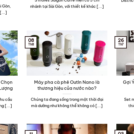
S’mores Saigon Caffè hiện có 3 chi
Distric
ài Gòn,
nhánh tại Sài Gòn, với thiết kế khác [...]
[...]
08
26
Th8
Th7
a Chọn
Máy pha cà phê OutIn Nano là
Gợi 
 Lượng
thương hiệu của nước nào?
nhu cầu
Chúng ta đang sống trong một thời đại
Set m
g [...]
mà dường như không thể không có [...]
thi
03