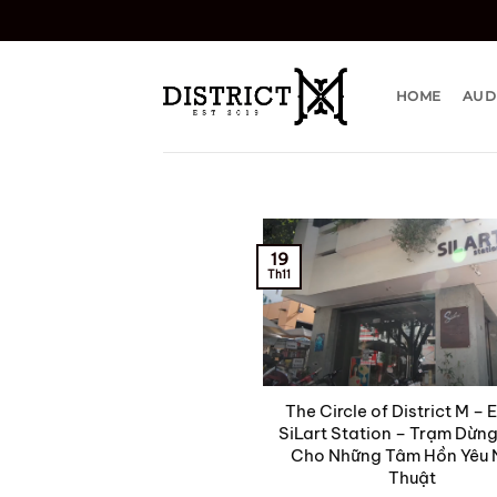
Bỏ
qua
nội
dung
HOME
AUD
19
Th11
The Circle of District M – 
SiLart Station – Trạm Dừn
Cho Những Tâm Hồn Yêu
Thuật