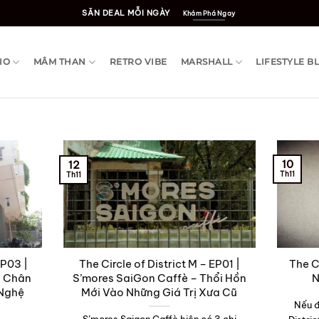
SĂN DEAL MỖI NGÀY
Khám Phá Ngay
IO
MÂM THAN
RETRO VIBE
MARSHALL
LIFESTYLE B
10
12
Th11
Th11
EP03 |
The Circle of District M – EP01 |
The Ci
g Chân
S’mores SaiGon Caffè – Thổi Hồn
N
 Nghệ
Mới Vào Những Giá Trị Xưa Cũ
Nếu đ