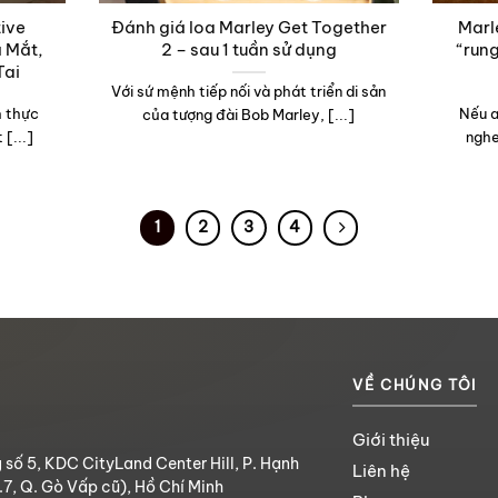
tive
Đánh giá loa Marley Get Together
Marl
ã Mắt,
2 – sau 1 tuần sử dụng
“rung
Tai
Với sứ mệnh tiếp nối và phát triển di sản
nh thực
Nếu a
của tượng đài Bob Marley, [...]
[...]
nghe
1
2
3
4
VỀ CHÚNG TÔI
Giới thiệu
 số 5, KDC CityLand Center Hill, P. Hạnh
Liên hệ
.7, Q. Gò Vấp cũ), Hồ Chí Minh