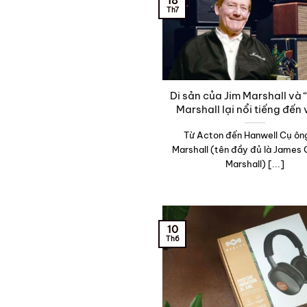
18
Th7
Di sản của Jim Marshall và 
Marshall lại nổi tiếng đến
Từ Acton đến Hanwell Cụ ôn
Marshall (tên đầy đủ là James 
Marshall) [...]
10
Th6