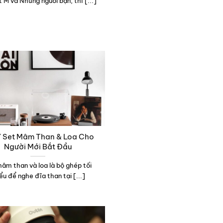
t M và Những người bạn, thì [...]
Ý Set Mâm Than & Loa Cho
Người Mới Bắt Đầu
âm than và loa là bộ ghép tối
ểu để nghe đĩa than tại [...]