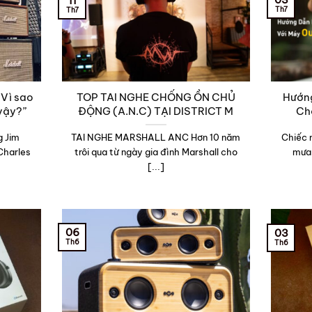
11
Th7
Th7
“Vì sao
TOP TAI NGHE CHỐNG ỒN CHỦ
Hướn
 vậy?”
ĐỘNG (A.N.C) TẠI DISTRICT M
Ch
g Jim
TAI NGHE MARSHALL ANC Hơn 10 năm
Chiếc 
Charles
trôi qua từ ngày gia đình Marshall cho
mưa 
[...]
06
03
Th6
Th6