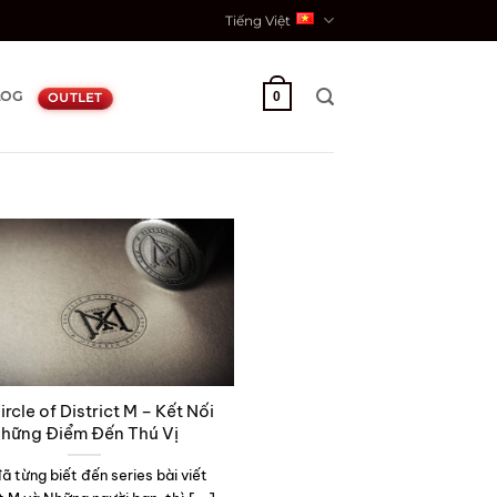
Tiếng Việt
LOG
0
OUTLET
rcle of District M – Kết Nối
hững Điểm Đến Thú Vị
ã từng biết đến series bài viết