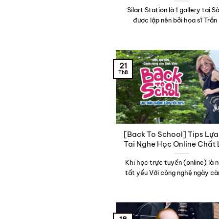
Silart Station là 1 gallery tại S
được lập nên bởi họa sĩ Trần 
21
Th8
[Back To School] Tips Lự
Tai Nghe Học Online Chất
Khi học trực tuyến (online) là 
tất yếu Với công nghệ ngày càn