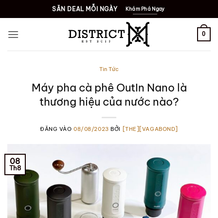
Bỏ
SĂN DEAL MỖI NGÀY
Khám Phá Ngay
qua
nội
0
dung
Tin Tức
Máy pha cà phê OutIn Nano là
thương hiệu của nước nào?
ĐĂNG VÀO
08/08/2023
BỞI
[THE][VAGABOND]
08
Th8