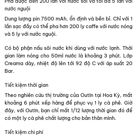
Pha được
đến 200 lần với nước sôi và tối đa
5 lần với
nước nguội
Dung lượng pin 7500 mAh, ổn định và bền bỉ. Chỉ với 1
lần sạc đầy có thể
pha hơn 200 ly caffe với nước nóng
và 5 ly với nước nguội.
Có bộ phận nấu sôi nước khi dùng với nước lạnh. Thời
gian làm nóng cho 50ml nước là khoảng 3 phút.
Lớp
Creama dày, nhiệt độ lên tới 92 độ C với áp suất 20
Bar.
Tiết kiệm thời gian
Theo nghiên cứu thị trường của OutIn tại Hoa Kỳ, mất
khoảng 6 phút xếp hàng để phục vụ 1 ly cà phê. Giờ
đây, với OutIn, bạn chỉ mất 1/12 lượng thời gian đó để
có một ly cà phê chất lượng cho bản thân mình.
Tiết kiệm chi phí