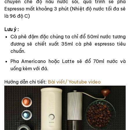
chuyển chế độ nấu nước sôi, quá trình sẽ pha
Espresso mất khoảng 3 phút (Nhiệt độ nước tối đa sẽ
là 96 độ C)
Lưu ý :
Cà phê đậm đặc chúng ta chỉ đổ 50ml nước tương
đương sẽ chiết xuất 35ml cà phê espresso tiêu
chuẩn.
Pha Americano hoặc Latte sẽ đổ 70ml nước và
uống kèm với đá.
Hướng dẫn chi tiết:
Bài viết/
Youtube video