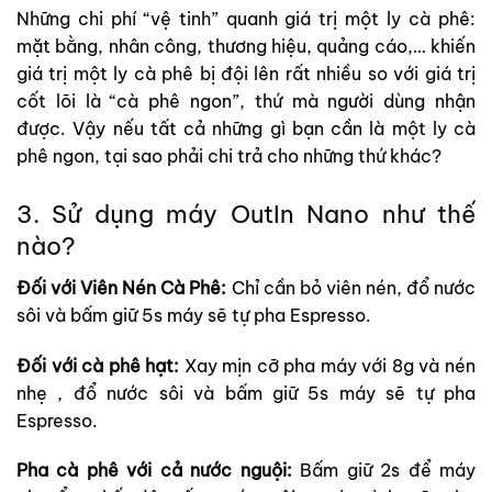
Những chi phí “vệ tinh” quanh giá trị một ly cà phê:
mặt bằng, nhân công, thương hiệu, quảng cáo,… khiến
giá trị một ly cà phê bị đội lên rất nhiều so với giá trị
cốt lõi là “cà phê ngon”, thứ mà người dùng nhận
được. Vậy nếu tất cả những gì bạn cần là một ly cà
phê ngon, tại sao phải chi trả cho những thứ khác?
3
. Sử dụng máy OutIn Nano như thế
nào?
Đối với Viên Nén Cà Phê:
Chỉ cần bỏ viên nén, đổ nước
sôi và bấm giữ 5s máy sẽ tự pha Espresso.
Đối với cà phê hạt:
Xay mịn cỡ pha máy với 8g và nén
nhẹ , đổ nước sôi và bấm giữ 5s máy sẽ tự pha
Espresso.
Pha cà phê với cả nước nguội:
Bấm giữ 2s để máy