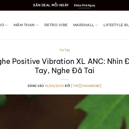
SĂN DEAL MỖI NGÀY
Khám Phá Ngay
IO
MÂM THAN
RETRO VIBE
MARSHALL
LIFESTYLE B
Tin Tức
ghe Positive Vibration XL ANC: Nhìn
Tay, Nghe Đã Tai
ĐĂNG VÀO
10/06/2023
BỞI
[THE][VAGABOND]