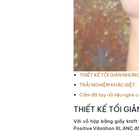
THIẾT KẾ TỐI GIẢN NHƯ
TRẢI NGHIỆM KHÁC BIỆT:
Cầm đã tay rồi liệu nghe 
THIẾT KẾ TỐI G
Với vỏ hộp bằng giấy kraft 
Positive Vibration XL ANC đã