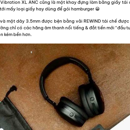
e Vibration XL ANC cũng là một khay đựng làm bằng giấy tái
 tới mấy loại giấy hay dùng để gói hamburger 😀
c và một dây 3.5mm được bện bằng vải REWIND tái chế được 
ường chỉ có các hãng âm thanh nổi tiếng & đắt tiền mới “đầu tư
on kém bền hơn.