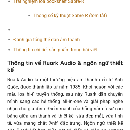
Trải nghiệm loa bookshelf Sabre‑R
Thông số kỹ thuật Sabre‑R (tóm tắt)
Đánh giá tổng thể dàn âm thanh
Thông tin chi tiết sản phẩm trong bài viết:
Thông tin về Ruark Audio & ngôn ngữ thiết
kế
Ruark Audio là một thương hiệu âm thanh đến từ Anh
Quốc, được thành lập từ năm 1985. Khởi nguồn với các
mẫu loa hi‑fi truyền thống, sau này Ruark dần chuyển
mình sang các hệ thống all‑in‑one và giải pháp nghe
nhạc cho gia đình. Điểm mạnh của hãng nằm ở sự cân
bằng giữa âm thanh và thiết kế: vừa đẹp mắt, vừa tinh
tế, vừa mang chất ‘Anh’ đặc trưng. Ngôn ngữ thiết kế