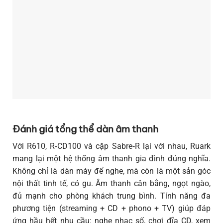
Đánh giá tổng thể dàn âm thanh
Với R610, R‑CD100 và cặp Sabre‑R lại với nhau, Ruark
mang lại một hệ thống âm thanh gia đình đúng nghĩa.
Không chỉ là dàn máy để nghe, mà còn là một sản góc
nội thất tinh tế, có gu. Âm thanh cân bằng, ngọt ngào,
đủ mạnh cho phòng khách trung bình. Tính năng đa
phương tiện (streaming + CD + phono + TV) giúp đáp
ứng hầu hết nhu cầu: nghe nhạc số, chơi đĩa CD, xem