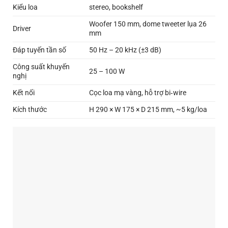
Kiểu loa
stereo, bookshelf
Woofer 150 mm, dome tweeter lụa 26
Driver
mm
Đáp tuyến tần số
50 Hz – 20 kHz (±3 dB)
Công suất khuyến
25 – 100 W
nghị
Kết nối
Cọc loa mạ vàng, hỗ trợ bi‑wire
Kích thước
H 290 × W 175 × D 215 mm, ~5 kg/loa