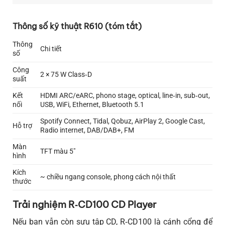
Thông số kỹ thuật R610 (tóm tắt)
Thông
Chi tiết
số
Công
2 × 75 W Class‑D
suất
Kết
HDMI ARC/eARC, phono stage, optical, line‑in, sub‑out,
nối
USB, WiFi, Ethernet, Bluetooth 5.1
Spotify Connect, Tidal, Qobuz, AirPlay 2, Google Cast,
Hỗ trợ
Radio internet, DAB/DAB+, FM
Màn
TFT màu 5″
hình
Kích
~ chiều ngang console, phong cách nội thất
thước
Trải nghiệm R‑CD100 CD Player
Nếu bạn vẫn còn sưu tập CD, R‑CD100 là cánh cổng để