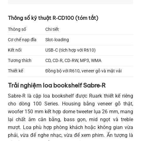
Thông số kỹ thuật R‑CD100 (tóm tắt)
Thông số
Chi tiết
Cơ chế nạp đĩa
Slot‑loading
Kết nối
USB‑C (tích hợp với R610)
Tương thích
CD, CD‑R, CD‑RW, MP3, WMA
Thiết kế
Đồng bộ với R610, veneer gỗ và mặt vải
Trải nghiệm loa bookshelf Sabre‑R
Sabre‑R là cặp loa bookshelf được Ruark thiết kế riêng
cho dòng 100 Series. Housing bằng veneer gỗ thật,
woofer 150 mm kết hợp dome tweeter lụa 26 mm, mang
lại chất âm cân bằng, bass gọn, mid ngọt và treble
mượt. Loa phù hợp phòng khách hoặc không gian vừa
phải, vừa để nghe nhạc, vừa để xem phim. Ấn tượng là