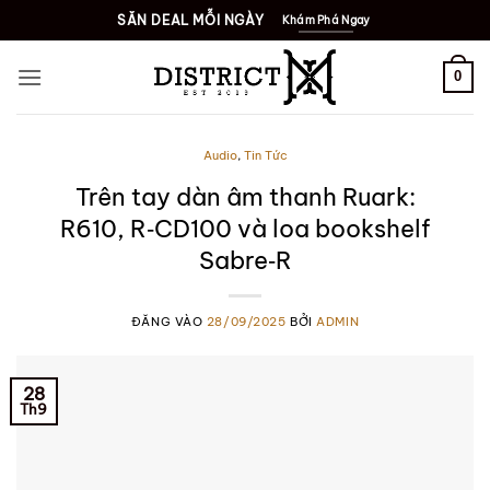
SĂN DEAL MỖI NGÀY
Khám Phá Ngay
0
Audio
,
Tin Tức
Trên tay dàn âm thanh Ruark:
R610, R‑CD100 và loa bookshelf
Sabre‑R
ĐĂNG VÀO
28/09/2025
BỞI
ADMIN
28
Th9