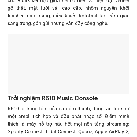
của Ruark kết hợp giữa nét cổ điển và hiện đại veneer
gỗ thật, mặt lưới vải cao cấp, nhôm nguyên khối
finished mịn màng, điều khiển RotoDial tạo cảm giác
sang trọng, gần gũi nhưng vẫn đầy công nghệ.
Trải nghiệm R610 Music Console
R610 là trung tâm của dàn âm thanh, đóng vai trò như
một ampli tích hợp và đầu phát nhạc số. Điểm mình
thích là máy hỗ trợ hầu hết mọi nền tảng streaming:
Spotify Connect, Tidal Connect, Qobuz, Apple AirPlay 2,