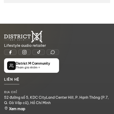
Lifestyle audio retailer
District M Community
Tham gia nhóm
LIÊN HỆ
ĐỊA CHỈ
52 đường số 5, KDC CityLand Center Hill, P. Hạnh Thông (P.7,
Q. Gò Vấp cũ), Hồ Chí Minh
Xem map