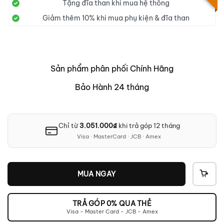
Tặng đĩa than khi mua hệ thống
Giảm thêm 10% khi mua phụ kiện & đĩa than
Sản phẩm phân phối Chính Hãng
Bảo Hành 24 tháng
Chỉ từ
3.051.000
₫
khi trả góp 12 tháng
Visa · MasterCard · JCB · Amex
MUA NGAY
THÊ
VÀO
GIỎ
TRẢ GÓP 0% QUA THẺ
Visa - Master Card - JCB - Amex