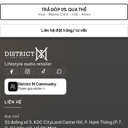
VÀO
GIỎ
TRẢ GÓP 0% QUA THẺ
Visa - Master Card - JCB - Amex
Liên hệ đặt hàng/ tư vấn
Lifestyle audio retailer
District M Community
Tham gia nhóm
LIÊN HỆ
ĐỊA CHỈ
52 đường số 5, KDC CityLand Center Hill, P. Hạnh Thông (P.7,