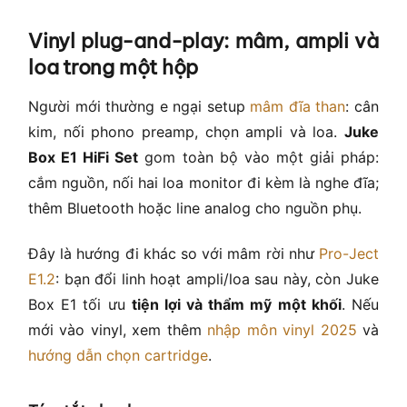
Vinyl plug-and-play: mâm, ampli và
loa trong một hộp
Người mới thường e ngại setup
mâm đĩa than
: cân
kim, nối phono preamp, chọn ampli và loa.
Juke
Box E1 HiFi Set
gom toàn bộ vào một giải pháp:
cắm nguồn, nối hai loa monitor đi kèm là nghe đĩa;
thêm Bluetooth hoặc line analog cho nguồn phụ.
Đây là hướng đi khác so với mâm rời như
Pro-Ject
E1.2
: bạn đổi linh hoạt ampli/loa sau này, còn Juke
Box E1 tối ưu
tiện lợi và thẩm mỹ một khối
. Nếu
mới vào vinyl, xem thêm
nhập môn vinyl 2025
và
hướng dẫn chọn cartridge
.