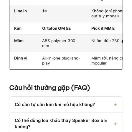
Line in
1×
Không (chỉ phono/lin
out tùy model)
Kim
Ortofon OM 5E
Pick it MM E
Mâm
ABS polymer 300
Nhôm đúc 730 g
mm
Định vị
All-in-one plug-and-
Mâm rời, nâng cấp
play
modular
Câu hỏi thường gặp (FAQ)
Có cần tự cân kim khi mở hộp không?
Có thể dùng loa khác thay Speaker Box 5 E
không?