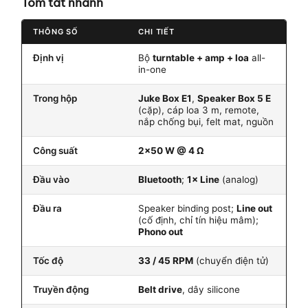
Tóm tắt nhanh
THÔNG SỐ
CHI TIẾT
Định vị
Bộ
turntable + amp + loa
all-
in-one
Trong hộp
Juke Box E1
,
Speaker Box 5 E
(cặp), cáp loa 3 m, remote,
nắp chống bụi, felt mat, nguồn
Công suất
2×50 W @ 4 Ω
Đầu vào
Bluetooth
;
1× Line
(analog)
Đầu ra
Speaker binding post;
Line out
(cố định, chỉ tín hiệu mâm);
Phono out
Tốc độ
33 / 45 RPM
(chuyển điện tử)
Truyền động
Belt drive
, dây silicone