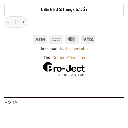
Liên hệ đặt hàng/ tư vấn
Pro-Ject Juke Box E1 HiFi Set số lượng
Atm
Bank
MasterCard
Visa
Transfer
Danh mục:
Audio
,
Turntable
Thẻ:
Combo Mâm Than
MÔ TẢ