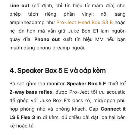
Line out
(cố định, chỉ tín hiệu từ mâm đĩa) cho
phép tách riêng phần vinyl: nối sang
ampli/headamp như
Pro-Ject Head Box S3 B
hoặc
hệ lớn hơn mà vẫn giữ Juke Box E1 làm nguồn
quay đĩa.
Phono out
xuất tín hiệu MM nếu bạn
muốn dùng phono preamp ngoài.
4. Speaker Box 5 E và cáp kèm
Bộ set gồm loa monitor
Speaker Box 5 E
thiết kế
2-way bass reflex
, được Pro-Ject tối ưu acoustic
để ghép với Juke Box E1: bass rõ, mid/open phù
hợp phòng nhỏ và phòng khách. Cáp
Connect it
LS E Flex 3 m
đi kèm, đủ chiều dài đặt loa hai bên
kệ hoặc tủ.