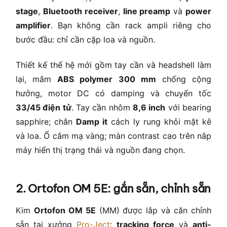
stage
,
Bluetooth receiver
,
line preamp
và
power
amplifier
. Bạn không cần rack ampli riêng cho
bước đầu: chỉ cần cặp loa và nguồn.
Thiết kế thế hệ mới gồm tay cần và headshell làm
lại, mâm
ABS polymer 300 mm
chống cộng
hưởng, motor DC có damping và chuyển tốc
33/45 điện tử
. Tay cần nhôm
8,6 inch
với bearing
sapphire; chân
Damp it
cách ly rung khỏi mặt kê
và loa. Ổ cắm mạ vàng; màn contrast cao trên nắp
máy hiển thị trạng thái và nguồn đang chọn.
2. Ortofon OM 5E: gắn sẵn, chỉnh sẵn
Kim
Ortofon OM 5E
(MM) được lắp và căn chỉnh
sẵn tại xưởng
Pro-Ject
:
tracking force
và
anti-