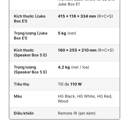
Juke Box E1
Kích thước (Juke
415 × 118 × 334 mm
(R×C×S)
Box E1)
Trọng lượng (Juke
5 kg
(net)
Box E1)
Kích thước
160 × 255 × 210 mm
(R×C×S)
(Speaker Box 5 E)
Trọng lượng
4,2 kg
(net / loa)
(Speaker Box 5 E)
Tiêu thụ
Tối đa
110 W
Màu
HG Black, HG White, HG Red,
Wood
Điều khiển
Remote IR (pin kèm)