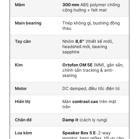
Mâm
300 mm
ABS polymer chống
cộng hưởng + felt mat
Main bearing
Thép không gỉ, bushing đồng
thau
Tay cần
Nhôm
8,6″
(thiết kế mới),
headshell mới, bearing
sapphire
Kim
Ortofon OM 5E
(MM), gắn sẵn,
chỉnh sẵn tracking & anti-
skating
Motor
DC damped, điều tốc điện tử
Hiển thị
Màn
contrast cao
trên mặt
trên
Chân đế
Damp it
(cách ly rung)
Loa kèm
Speaker Box 5 E
: 2-way
monitor, bass reflex, tối ưu cho