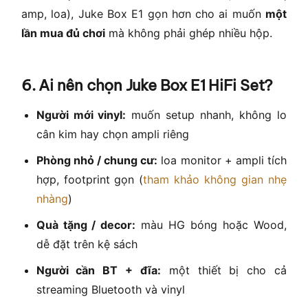
amp, loa), Juke Box E1 gọn hơn cho ai muốn
một
lần mua đủ chơi
mà không phải ghép nhiều hộp.
6. Ai nên chọn Juke Box E1 HiFi Set?
Người mới vinyl:
muốn setup nhanh, không lo
cân kim hay chọn ampli riêng
Phòng nhỏ / chung cư:
loa monitor + ampli tích
hợp, footprint gọn (
tham khảo không gian nhẹ
nhàng
)
Quà tặng / decor:
màu HG bóng hoặc Wood,
dễ đặt trên kệ sách
Người cần BT + đĩa:
một thiết bị cho cả
streaming Bluetooth và vinyl