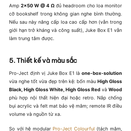
Amp
2×50 W @ 4 Ω
đủ headroom cho loa monitor
cỡ bookshelf trong không gian nghe bình thường.
Nếu sau này nâng cấp loa cao cấp hơn (vẫn trong
giới hạn trở kháng và công suất), Juke Box E1 vẫn
làm trung tâm được.
5. Thiết kế và màu sắc
Pro-Ject định vị Juke Box E1 là
one-box-solution
vừa nghe tốt vừa đẹp trên kệ: bốn màu
High Gloss
Black, High Gloss White, High Gloss Red
và
Wood
phù hợp nội thất hiện đại hoặc retro. Nắp chống
bụi acrylic và felt mat bảo vệ mâm; remote IR điều
volume và nguồn từ xa.
So với hệ modular
Pro-Ject Colourful
(tách mâm,