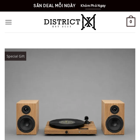
Bỏ
SĂN DEAL MỖI NGÀY
Khám Phá Ngay
qua
nội
0
dung
Special Gift