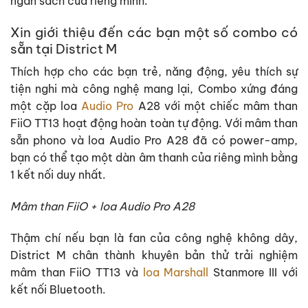
ngân sách của riêng mình.
Xin giới thiệu đến các bạn một số combo có
sẵn tại District M
Thích hợp cho các bạn trẻ, năng động, yêu thích sự
tiện nghi mà công nghệ mang lại, Combo xứng đáng
một cặp loa
Audio Pro
A28 với một chiếc mâm than
FiiO TT13 hoạt động hoàn toàn tự động. Với mâm than
sẵn phono và loa Audio Pro A28 đã có power-amp,
bạn có thể tạo một dàn âm thanh của riêng mình bằng
1 kết nối duy nhất.
Mâm than
FiiO + loa
Audio Pro A28
Thậm chí nếu bạn là fan của công nghệ không dây,
District M chân thành khuyên bản thử trải nghiệm
mâm than FiiO TT13 và
loa Marshall
Stanmore III với
kết nối Bluetooth.