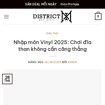
Bỏ
SĂN DEAL MỖI NGÀY
Khám Phá Ngay
qua
nội
0
dung
Kiến Thức
Nhập môn Vinyl 2025: Chơi đĩa
than không cần căng thẳng
ĐĂNG VÀO
28/06/2025
BỞI
ADMIN
28
Th6