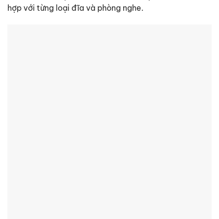
hợp với từng loại đĩa và phòng nghe.