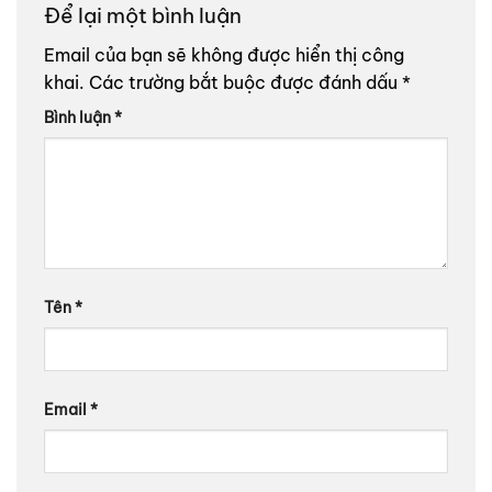
Để lại một bình luận
Email của bạn sẽ không được hiển thị công
khai.
Các trường bắt buộc được đánh dấu
*
Bình luận
*
Tên
*
Email
*