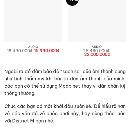
AUDIO
AUDIO
18.490.000
₫
Giá
15.990.000
₫
Giá
26.480.000
₫
gốc
hiện
Giá
22.000.000
₫
Giá
là:
tại
gốc
hiện
18.490.000₫.
là:
là:
tại
15.990.000₫.
26.480.000₫.
là:
22.000.00
Ngoài ra để đảm bảo độ “sạch sẽ” của âm thanh cũng
như tính thẩm mỹ khi bài trí dàn âm thanh của mình,
các bạn có thể sử dụng
Mcabinet
thay vì dàn chân kệ
thông thường.
Chúc các bạn có một khởi đầu suôn sẻ. Để hiểu rõ hơn
về các vấn đề về cuộc chơi này, hãy cùng thảo luận
với District M bạn nhé.