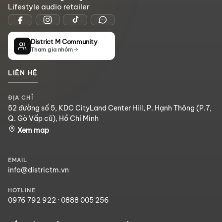
Lifestyle audio retailer
District M Community
Tham gia nhóm
LIÊN HỆ
ĐỊA CHỈ
52 đường số 5, KDC CityLand Center Hill, P. Hạnh Thông (P.7,
Q. Gò Vấp cũ), Hồ Chí Minh
Xem map
EMAIL
info@districtm.vn
HOTLINE
0976 792 922
·
0888 005 256