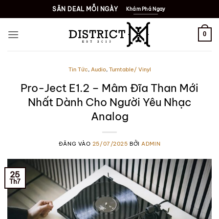
SĂN DEAL MỖI NGÀY
Khám Phá Ngay
0
Tin Tức
,
Audio
,
Turntable/ Vinyl
Pro-Ject E1.2 – Mâm Đĩa Than Mới
Nhất Dành Cho Người Yêu Nhạc
Analog
ĐĂNG VÀO
25/07/2025
BỞI
ADMIN
25
Th7