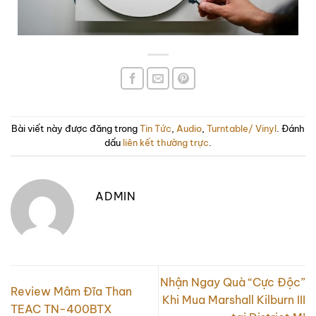
Bài viết này được đăng trong
Tin Tức
,
Audio
,
Turntable/ Vinyl
. Đánh
dấu
liên kết thường trực
.
ADMIN
Nhận Ngay Quà “Cực Độc”
Review Mâm Đĩa Than
Khi Mua Marshall Kilburn III
TEAC TN-400BTX