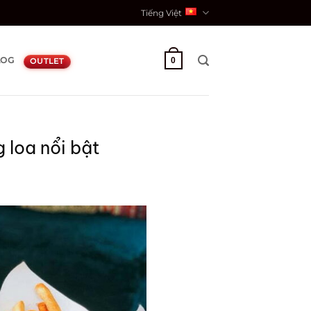
Tiếng Việt
LOG
0
OUTLET
 loa nổi bật