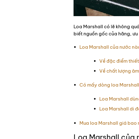
Loa Marshall có lẽ không quá
biết nguồn gốc của hãng, ưu 
Loa Marshall của nước nà
Về đặc điểm thiết
Về chất lượng âm
Có mấy dòng loa Marshal
Loa Marshall dùng
Loa Marshall di 
Mua loa Marshall giá bao 
Loa Marshall của