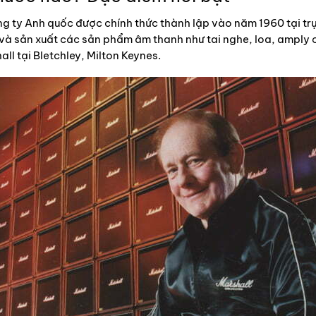
ng ty Anh quốc được chính thức thành lập vào năm 1960 tại tr
 và sản xuất các sản phẩm âm thanh như tai nghe, loa, amply 
ll tại Bletchley, Milton Keynes.