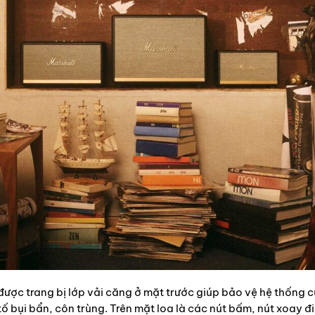
ược trang bị lớp vải căng ở mặt trước giúp bảo vệ hệ thống củ
tố bụi bẩn, côn trùng. Trên mặt loa là các nút bấm, nút xoay 