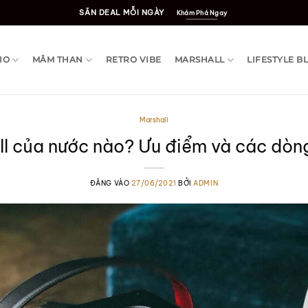
SĂN DEAL MỖI NGÀY
Khám Phá Ngay
IO
MÂM THAN
RETRO VIBE
MARSHALL
LIFESTYLE B
Marshall
l của nước nào? Ưu điểm và các dòng
ĐĂNG VÀO
27/06/2021
BỞI
ADMIN