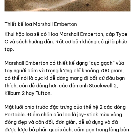
Thiết kế loa Marshall Emberton
Khui hộp loa sẽ có 1 loa Marshall Emberton, cáp Type
C và sách hướng dẫn. Rất cơ bản không có gì là phức
tạp.
Marshall Emberton có thiết kế dạng “cục gạch” vừa
tay người cầm và trọng lượng chỉ khoảng 700 gram,
có thể nói là cực kì dễ dàng mang đi bất cứ đâu bạn
thích, còn dễ dàng hơn các đàn anh Stockwell 2,
Kilburn 2 hay Tufton.
Mặt lưới phía trước đặc trưng của thế hệ 2 các dòng
Portable. Điểm nhấn của loa là joy-stick màu vàng
đồng đẹp và cân đối, đơn giản, dễ sử dụng và đã
được lược bỏ phần quai xách, cầm gọn trong lòng bàn