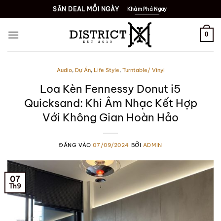
Bỏ
SĂN DEAL MỖI NGÀY
Khám Phá Ngay
qua
nội
0
dung
Audio
,
Dự Án
,
Life Style
,
Turntable/ Vinyl
Loa Kèn Fennessy Donut i5
Quicksand: Khi Âm Nhạc Kết Hợp
Với Không Gian Hoàn Hảo
ĐĂNG VÀO
07/09/2024
BỞI
ADMIN
07
Th9