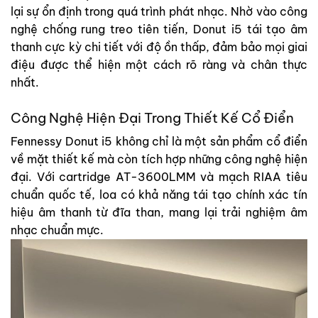
lại sự ổn định trong quá trình phát nhạc. Nhờ vào công
nghệ chống rung treo tiên tiến, Donut i5 tái tạo âm
thanh cực kỳ chi tiết với độ ồn thấp, đảm bảo mọi giai
điệu được thể hiện một cách rõ ràng và chân thực
nhất.
Công Nghệ Hiện Đại Trong Thiết Kế Cổ Điển
Fennessy Donut i5 không chỉ là một sản phẩm cổ điển
về mặt thiết kế mà còn tích hợp những công nghệ hiện
đại. Với cartridge AT-3600LMM và mạch RIAA tiêu
chuẩn quốc tế, loa có khả năng tái tạo chính xác tín
hiệu âm thanh từ đĩa than, mang lại trải nghiệm âm
nhạc chuẩn mực.