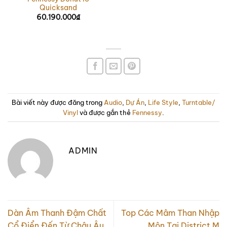
Quicksand
60.190.000
₫
Bài viết này được đăng trong
Audio
,
Dự Án
,
Life Style
,
Turntable/
Vinyl
và được gắn thẻ
Fennessy
.
ADMIN
Dàn Âm Thanh Đậm Chất
Top Các Mâm Than Nhập
Cổ Điển Đến Từ Châu Âu
Môn Tại District M