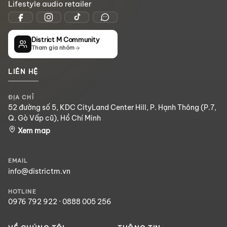
Lifestyle audio retailer
District M Community
Tham gia nhóm
LIÊN HỆ
ĐỊA CHỈ
52 đường số 5, KDC CityLand Center Hill, P. Hạnh Thông (P.7,
Q. Gò Vấp cũ), Hồ Chí Minh
Xem map
EMAIL
info@districtm.vn
HOTLINE
0976 792 922
·
0888 005 256