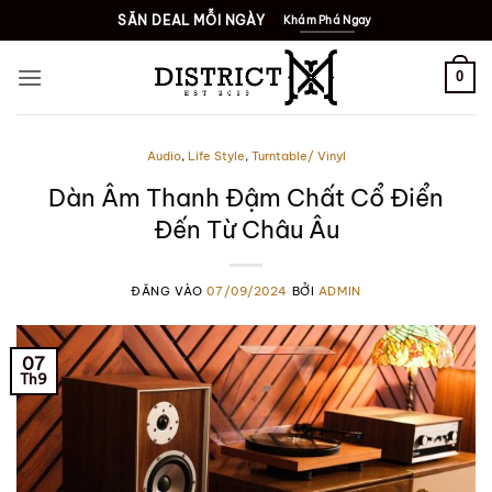
Bỏ
SĂN DEAL MỖI NGÀY
Khám Phá Ngay
qua
nội
0
dung
Audio
,
Life Style
,
Turntable/ Vinyl
Dàn Âm Thanh Đậm Chất Cổ Điển
Đến Từ Châu Âu
ĐĂNG VÀO
07/09/2024
BỞI
ADMIN
07
Th9