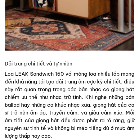
Dải trung chi tiết và tự nhiên
Loa LEAK Sandwich 150 với màng loa nhiều lớp mang
đến khả năng tái tạo dải trung âm cực kỳ chi tiết, điều
này rất quan trọng trong các bản nhạc có giọng hát
chiếm ưu thế như nhạc trữ tình. Khi nghe những bản
ballad hay những ca khúc nhạc xưa, giọng hát của ca
sĩ trở nên ấm áp, truyền cảm, và giàu cảm xúc. Mỗi
âm tiết của giọng hát đều được phát ra rõ ràng, giữ
nguyên sự tinh tế và không bị méo tiếng dù ở mức âm
lượng thấp hay cao.