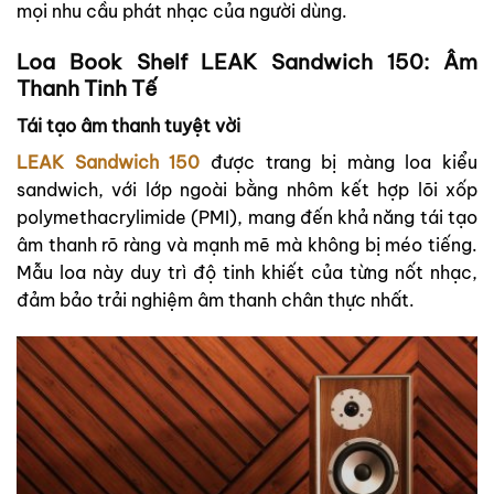
mọi nhu cầu phát nhạc của người dùng​.
Loa Book Shelf LEAK Sandwich 150: Âm
Thanh Tinh Tế
Tái tạo âm thanh tuyệt vời
LEAK Sandwich 150
được trang bị màng loa kiểu
sandwich, với lớp ngoài bằng nhôm kết hợp lõi xốp
polymethacrylimide (PMI), mang đến khả năng tái tạo
âm thanh rõ ràng và mạnh mẽ mà không bị méo tiếng.
Mẫu loa này duy trì độ tinh khiết của từng nốt nhạc,
đảm bảo trải nghiệm âm thanh chân thực nhất​.