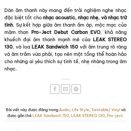
Dàn âm thanh này mang đến trải nghiệm nghe nhạc
đặc biệt tốt cho
nhạc acoustic, nhạc nhẹ, và nhạc trữ
tình
. Sự kết hợp giữa âm thanh ấm áp, mộc mạc của
mâm than
Pro-Ject Debut Carbon EVO
, khả năng
khuếch đại âm thanh mạnh mẽ của
LEAK STEREO
130
, và loa
LEAK Sandwich 150
với âm trung rõ ràng
và âm trầm vừa phải, tạo nên một tổng thể hoàn hảo
cho những ai yêu thích sự tinh tế, nhẹ nhàng trong âm
nhạc.
Bài viết này được đăng trong
Audio
,
Life Style
,
Turntable/ Vinyl
và
được gắn thẻ
LEAK Sandwich 150
,
LEAK STEREO 130
,
Pro-ject
.