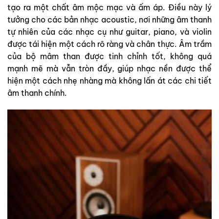
tạo ra một chất âm mộc mạc và ấm áp. Điều này lý
tưởng cho các bản nhạc acoustic, nơi những âm thanh
tự nhiên của các nhạc cụ như guitar, piano, và violin
được tái hiện một cách rõ ràng và chân thực. Âm trầm
của bộ mâm than được tinh chỉnh tốt, không quá
mạnh mẽ mà vẫn tròn đầy, giúp nhạc nền được thể
hiện một cách nhẹ nhàng mà không lấn át các chi tiết
âm thanh chính.