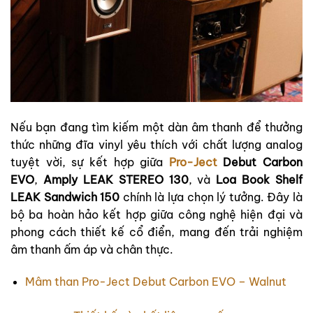
Nếu bạn đang tìm kiếm một dàn âm thanh để thưởng
thức những đĩa vinyl yêu thích với chất lượng analog
tuyệt vời, sự kết hợp giữa
Pro-Ject
Debut Carbon
EVO
,
Amply LEAK STEREO 130
, và
Loa Book Shelf
LEAK Sandwich 150
chính là lựa chọn lý tưởng. Đây là
bộ ba hoàn hảo kết hợp giữa công nghệ hiện đại và
phong cách thiết kế cổ điển, mang đến trải nghiệm
âm thanh ấm áp và chân thực.
Mâm than Pro-Ject Debut Carbon EVO – Walnut