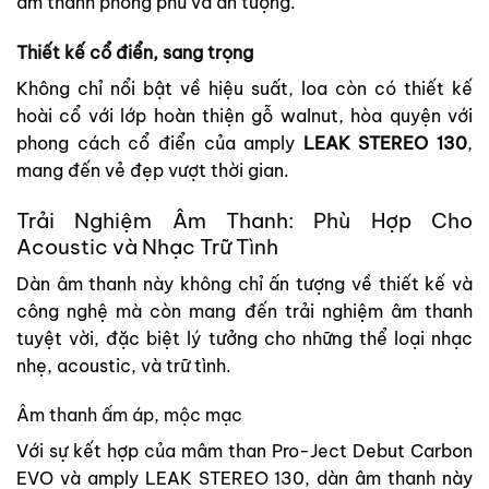
âm thanh phong phú và ấn tượng.
Thiết kế cổ điển, sang trọng
Không chỉ nổi bật về hiệu suất, loa còn có thiết kế
hoài cổ với lớp hoàn thiện gỗ walnut, hòa quyện với
phong cách cổ điển của amply
LEAK STEREO 130
,
mang đến vẻ đẹp vượt thời gian.
Trải Nghiệm Âm Thanh: Phù Hợp Cho
Acoustic và Nhạc Trữ Tình
Dàn âm thanh này không chỉ ấn tượng về thiết kế và
công nghệ mà còn mang đến trải nghiệm âm thanh
tuyệt vời, đặc biệt lý tưởng cho những thể loại nhạc
nhẹ, acoustic, và trữ tình.
Âm thanh ấm áp, mộc mạc
Với sự kết hợp của mâm than Pro-Ject Debut Carbon
EVO và amply LEAK STEREO 130, dàn âm thanh này