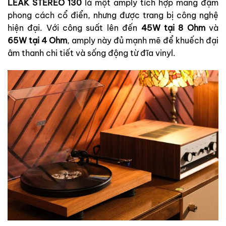
LEAK STEREO 130
là một amply tích hợp mang đậm
phong cách cổ điển, nhưng được trang bị công nghệ
hiện đại. Với công suất lên đến
45W tại 8 Ohm
và
65W tại 4 Ohm
, amply này đủ mạnh mẽ để khuếch đại
âm thanh chi tiết và sống động từ đĩa vinyl.