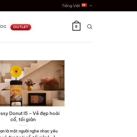
Tiếng Việt
LOG
0
OUTLET
ssy Donut I5 – Vẻ đẹp hoài
cổ, tối giản
ạn là một người nghe nhạc yêu