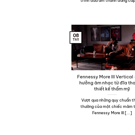
trình đưa âm thanh đẳng cấp 
08
Th11
Fennessy More III Vertical
hưởng âm nhạc từ đĩa th
thiết kế thẩm mỹ
Vượt qua những quy chuẩn t
thường của một chiếc mâm 
Fennessy More III [...]