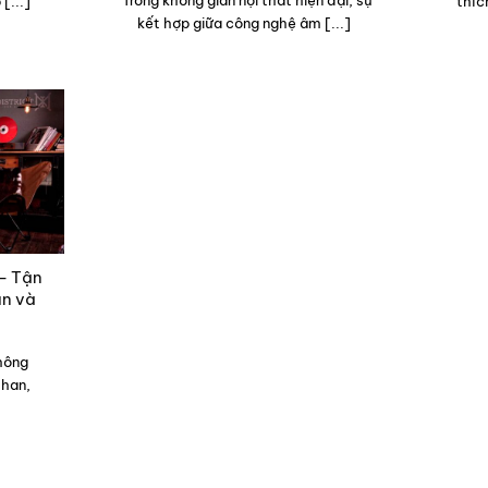
Trong không gian nội thất hiện đại, sự
[...]
thíc
kết hợp giữa công nghệ âm [...]
 – Tận
an và
hông
than,