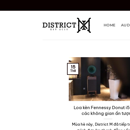
Bỏ
qua
nội
dung
HOME
AUD
15
Th8
Loa kèn Fennessy Donut i5
các không gian ấn tượ
Mùa hè này, District M đã tiếp 