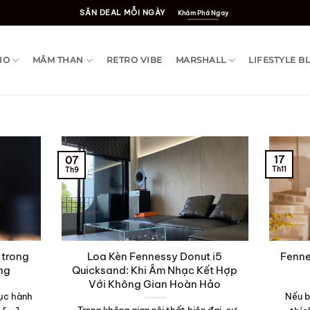
SĂN DEAL MỖI NGÀY
Khám Phá Ngay
IO
MÂM THAN
RETRO VIBE
MARSHALL
LIFESTYLE B
17
07
Th11
Th9
 trong
Loa Kèn Fennessy Donut i5
Fenne
ng
Quicksand: Khi Âm Nhạc Kết Hợp
Với Không Gian Hoàn Hảo
tục hành
Nếu b