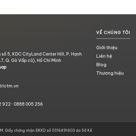
VỀ CHÚNG TÔI
Giới thiệu
 số 5, KDC CityLand Center Hill, P. Hạnh
Liên hệ
.7, Q. Gò Vấp cũ), Hồ Chí Minh
Blog
map
Thương hiệu
trictm.vn
2 922
·
0888 005 256
. Giấy chứng nhận ĐKKD số 0316491403 do Sở Kế