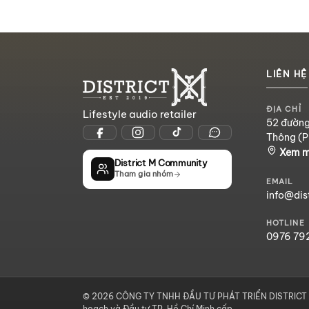
LIÊN HỆ
ĐỊA CHỈ
Lifestyle audio retailer
52 đường
Thông (P
Xem 
District M Community
Tham gia nhóm
EMAIL
info@dis
HOTLINE
0976 79
© 2026 CÔNG TY TNHH ĐẦU TƯ PHÁT TRIỂN DISTRICT M
hoạch và Đầu tư TP. Hồ Chí Minh cấp.