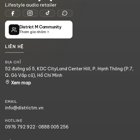
Lifestyle audio retailer
District M Community
Tham gia nhóm
LIÊN HỆ
ĐỊA CHỈ
52 đường số 5, KDC CityLand Center Hill, P. Hạnh Thông (P.7,
Q. Gò Vấp cũ), Hồ Chí Minh
Xem map
EMAIL
info@districtm.vn
HOTLINE
0976 792 922
·
0888 005 256