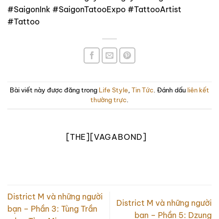
#SaigonInk #SaigonTatooExpo #TattooArtist
#Tattoo
Bài viết này được đăng trong
Life Style
,
Tin Tức
. Đánh dấu
liên kết
thường trực
.
[THE][VAGABOND]
District M và những người
District M và những người
bạn – Phần 3: Tùng Trần
bạn – Phần 5: Dzung