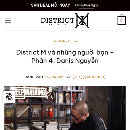
Bỏ
SĂN DEAL MỖI NGÀY
Khám Phá Ngay
qua
nội
0
dung
Life Style
,
Tin Tức
District M và những người bạn –
Phần 4: Danis Nguyễn
ĐĂNG VÀO
25/08/2021
BỞI
[THE][VAGABOND]
25
Th8