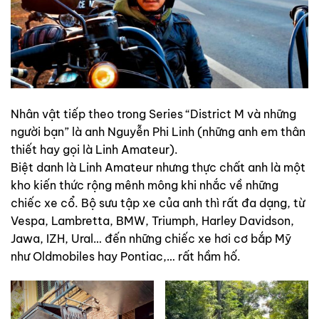
Nhân vật tiếp theo trong Series “District M và những
người bạn” là anh Nguyễn Phi Linh (những anh em thân
thiết hay gọi là Linh Amateur).
Biệt danh là Linh Amateur nhưng thực chất anh là một
kho kiến thức rộng mênh mông khi nhắc về những
chiếc xe cổ. Bộ sưu tập xe của anh thì rất đa dạng, từ
Vespa, Lambretta, BMW, Triumph, Harley Davidson,
Jawa, IZH, Ural… đến những chiếc xe hơi cơ bắp Mỹ
như Oldmobiles hay Pontiac,… rất hầm hố.