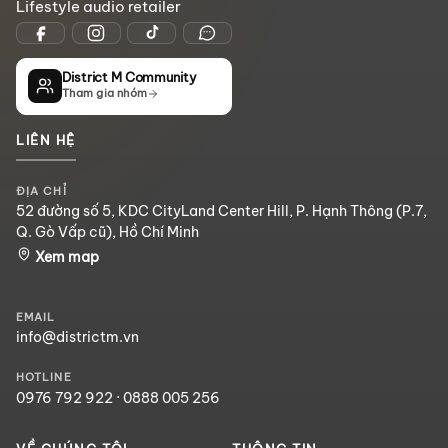
Lifestyle audio retailer
District M Community
Tham gia nhóm
LIÊN HỆ
ĐỊA CHỈ
52 đường số 5, KDC CityLand Center Hill, P. Hạnh Thông (P.7,
Q. Gò Vấp cũ), Hồ Chí Minh
Xem map
EMAIL
info@districtm.vn
HOTLINE
0976 792 922
·
0888 005 256