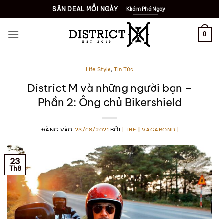
Bỏ
SĂN DEAL MỖI NGÀY
Khám Phá Ngay
qua
nội
0
dung
Life Style
,
Tin Tức
District M và những người bạn –
Phần 2: Ông chủ Bikershield
ĐĂNG VÀO
23/08/2021
BỞI
[THE][VAGABOND]
23
Th8