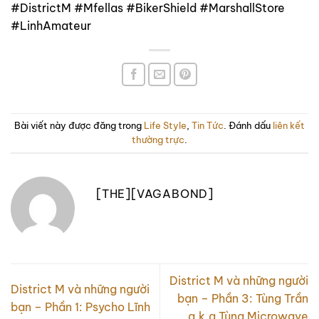
#DistrictM #Mfellas #BikerShield #MarshallStore
#LinhAmateur
Bài viết này được đăng trong
Life Style
,
Tin Tức
. Đánh dấu
liên kết
thường trực
.
[THE][VAGABOND]
District M và những người
District M và những người
bạn – Phần 3: Tùng Trần
bạn – Phần 1: Psycho Lĩnh
a.k.a Tùng Microwave