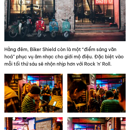
Hằng đêm, Biker Shield còn là một “điểm sáng văn
hoá” phục vụ âm nhạc cho giới mộ điệu. Đặc biệt vào
mỗi tối thứ sáu sẽ nhộn nhịp hơn với Rock ’n’ Roll.