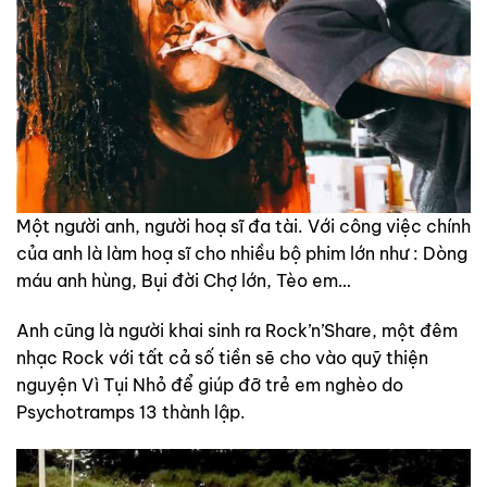
Một người anh, người hoạ sĩ đa tài. Với công việc chính
của anh là làm hoạ sĩ cho nhiều bộ phim lớn như : Dòng
máu anh hùng, Bụi đời Chợ lớn, Tèo em…
Anh cũng là người khai sinh ra Rock’n’Share, một đêm
nhạc Rock với tất cả số tiền sẽ cho vào quỹ thiện
nguyện Vì Tụi Nhỏ để giúp đỡ trẻ em nghèo do
Psychotramps 13 thành lập.