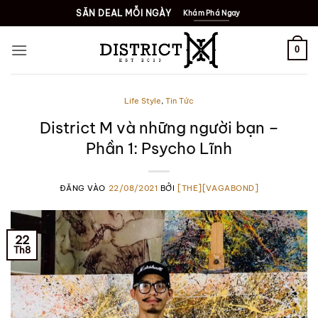
Bỏ
SĂN DEAL MỖI NGÀY
Khám Phá Ngay
qua
nội
0
dung
Life Style
,
Tin Tức
District M và những người bạn –
Phần 1: Psycho Lĩnh
ĐĂNG VÀO
22/08/2021
BỞI
[THE][VAGABOND]
22
Th8