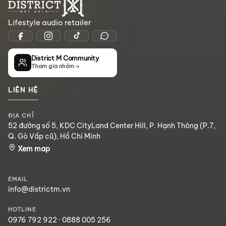
Lifestyle audio retailer
District M Community
Tham gia nhóm
LIÊN HỆ
ĐỊA CHỈ
52 đường số 5, KDC CityLand Center Hill, P. Hạnh Thông (P.7,
Q. Gò Vấp cũ), Hồ Chí Minh
Xem map
EMAIL
info@districtm.vn
HOTLINE
0976 792 922
·
0888 005 256