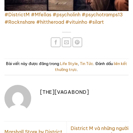
#DistrictM
#Mfellas
#psycholinh
#psychotramps13
#Rocknshare
#hittheroad
#vituinho
#silart
Bài viết này được đăng trong
Life Style
,
Tin Tức
. Đánh dấu
liên kết
thường trực
.
[THE][VAGABOND]
District M và những người
Marshall Store by District