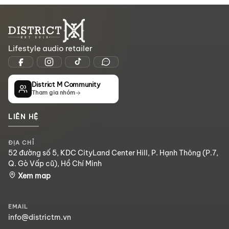
Lifestyle audio retailer
District M Community
Tham gia nhóm
LIÊN HỆ
ĐỊA CHỈ
52 đường số 5, KDC CityLand Center Hill, P. Hạnh Thông (P.7,
Q. Gò Vấp cũ), Hồ Chí Minh
Xem map
EMAIL
info@districtm.vn