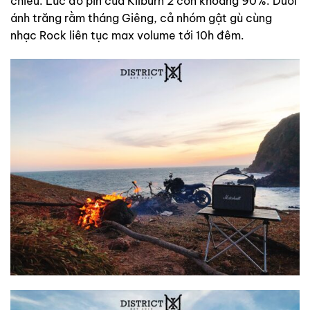
chiều. Lúc đó pin của Kilburn 2 còn khoảng 90%. Dưới
ánh trăng rằm tháng Giêng, cả nhóm gật gù cùng
nhạc Rock liên tục max volume tới 10h đêm.