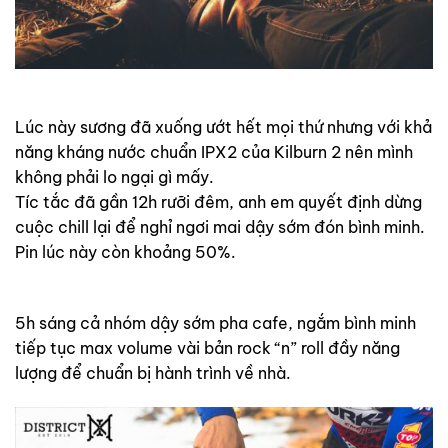
Lúc này sương đã xuống ướt hết mọi thứ nhưng với khả
năng kháng nước chuẩn IPX2 của Kilburn 2 nên mình
không phải lo ngại gì mấy.
Tíc tắc đã gần 12h rưỡi đêm, anh em quyết định dừng
cuộc chill lại để nghỉ ngơi mai dậy sớm đón bình minh.
Pin lúc này còn khoảng 50%.
5h sáng cả nhóm dậy sớm pha cafe, ngắm bình minh
tiếp tục max volume vài bản rock “n” roll đầy năng
lượng để chuẩn bị hành trình về nhà.