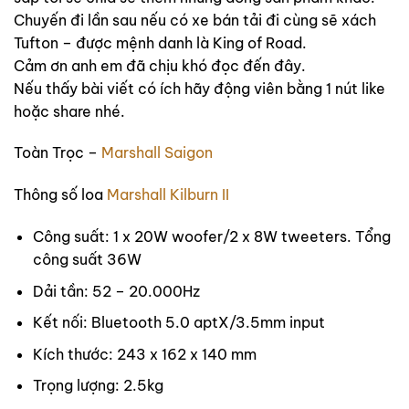
Chuyến đi lần sau nếu có xe bán tải đi cùng sẽ xách
Tufton – được mệnh danh là King of Road.
Cảm ơn anh em đã chịu khó đọc đến đây.
Nếu thấy bài viết có ích hãy động viên bằng 1 nút like
hoặc share nhé.
Toàn Trọc –
Marshall Saigon
Thông số loa
Marshall Kilburn II
Công suất: 1 x 20W woofer/2 x 8W tweeters. Tổng
công suất 36W
Dải tần: 52 – 20.000Hz
Kết nối: Bluetooth 5.0 aptX/3.5mm input
Kích thước: 243 x 162 x 140 mm
Trọng lượng: 2.5kg