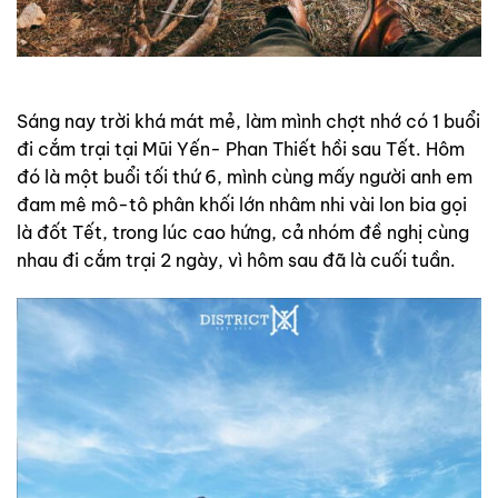
Sáng nay trời khá mát mẻ, làm mình chợt nhớ có 1 buổi
đi cắm trại tại Mũi Yến- Phan Thiết hồi sau Tết. Hôm
đó là một buổi tối thứ 6, mình cùng mấy người anh em
đam mê mô-tô phân khối lớn nhâm nhi vài lon bia gọi
là đốt Tết, trong lúc cao hứng, cả nhóm đề nghị cùng
nhau đi cắm trại 2 ngày, vì hôm sau đã là cuối tuần.