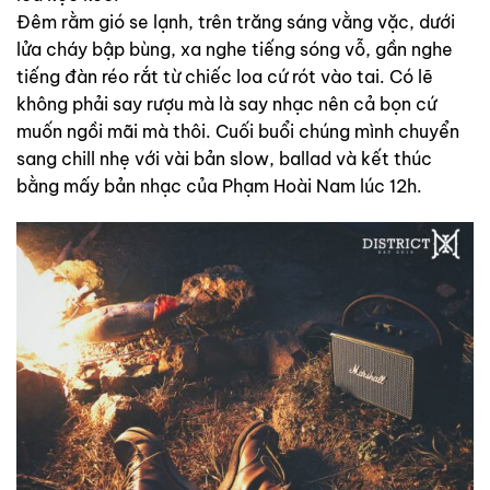
Đêm rằm gió se lạnh, trên trăng sáng vằng vặc, dưới
lửa cháy bập bùng, xa nghe tiếng sóng vỗ, gần nghe
tiếng đàn réo rắt từ chiếc loa cứ rót vào tai. Có lẽ
không phải say rượu mà là say nhạc nên cả bọn cứ
muốn ngồi mãi mà thôi. Cuối buổi chúng mình chuyển
sang chill nhẹ với vài bản slow, ballad và kết thúc
bằng mấy bản nhạc của Phạm Hoài Nam lúc 12h.