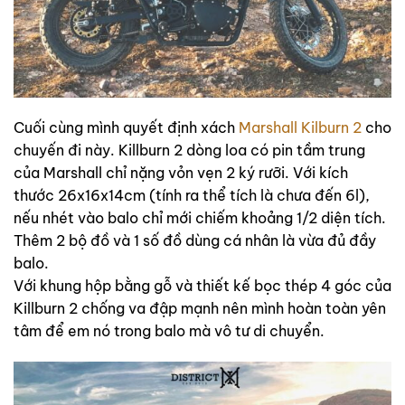
Cuối cùng mình quyết định xách
Marshall Kilburn 2
cho
chuyến đi này. Killburn 2 dòng loa có pin tầm trung
của Marshall chỉ nặng vỏn vẹn 2 ký rưỡi. Với kích
thước 26x16x14cm (tính ra thể tích là chưa đến 6l),
nếu nhét vào balo chỉ mới chiếm khoảng 1/2 diện tích.
Thêm 2 bộ đồ và 1 số đồ dùng cá nhân là vừa đủ đầy
balo.
Với khung hộp bằng gỗ và thiết kế bọc thép 4 góc của
Killburn 2 chống va đập mạnh nên mình hoàn toàn yên
tâm để em nó trong balo mà vô tư di chuyển.