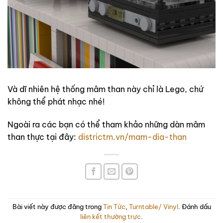
Và dĩ nhiên hệ thống mâm than này chỉ là Lego, chứ
không thể phát nhạc nhé!
Ngoài ra các bạn có thể tham khảo những dàn mâm
than thực tại đây:
districtm.vn/mam-dia-than
Bài viết này được đăng trong
Tin Tức
,
Turntable/ Vinyl
. Đánh dấu
liên kết thường trực
.