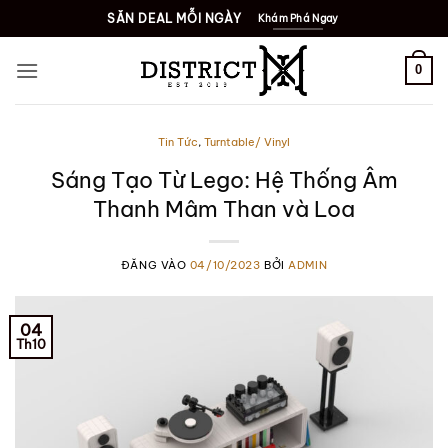
Bỏ
SĂN DEAL MỖI NGÀY
Khám Phá Ngay
qua
nội
0
dung
Tin Tức
,
Turntable/ Vinyl
Sáng Tạo Từ Lego: Hệ Thống Âm
Thanh Mâm Than và Loa
ĐĂNG VÀO
04/10/2023
BỞI
ADMIN
04
Th10