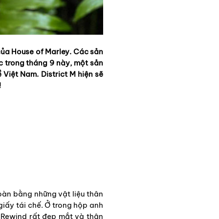
 của House of Marley. Các sản
c trong tháng 9 này, một sản
Việt Nam. District M hiện sẽ
!
àn bằng những vật liệu thân
iấy tái chế. Ở trong hộp anh
Rewind rất đẹp mắt và thân