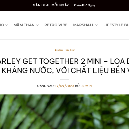
SĂN DEAL MỖI NGÀY
Khám Phá Ngay
IO
MÂM THAN
RETRO VIBE
MARSHALL
LIFESTYLE B
Audio
,
Tin Tức
RLEY GET TOGETHER 2 MINI – LOA
 KHÁNG NƯỚC, VỚI CHẤT LIỆU BỀN
ĐĂNG VÀO
27/09/2023
BỞI
ADMIN