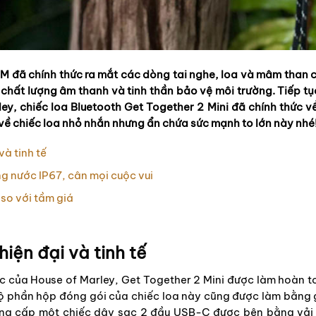
t M đã chính thức ra mắt các dòng tai nghe, loa và mâm than
hất lượng âm thanh và tinh thần bảo vệ môi trường. Tiếp tụ
y, chiếc loa Bluetooth Get Together 2 Mini đã chính thức về 
 về chiếc loa nhỏ nhắn nhưng ẩn chứa sức mạnh to lớn này nhé
và tinh tế
ng nước IP67, cân mọi cuộc vui
 so với tầm giá
hiện đại và tinh tế
 của House of Marley, Get Together 2 Mini được làm hoàn to
bộ phần hộp đóng gói của chiếc loa này cũng được làm bằng g
ung cấp một chiếc dây sạc 2 đầu USB-C được bện bằng vải 