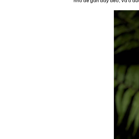
nhỏ để gắn dây đeo, và ở dướ