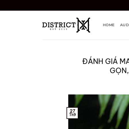
Bỏ
qua
nội
dung
HOME
AUD
ĐÁNH GIÁ MA
GỌN,
27
Th9