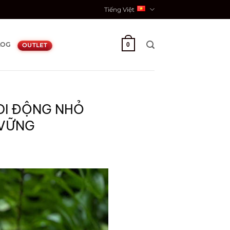
Tiếng Việt
LOG
0
OUTLET
 DI ĐỘNG NHỎ
 VỮNG