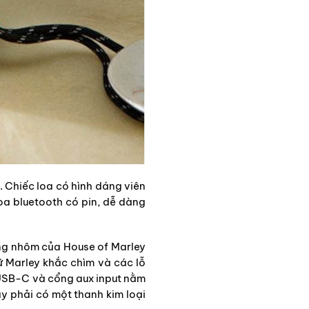
. Chiếc loa có hình dáng viên
loa bluetooth có pin, dễ dàng
bằng nhôm của House of Marley
ữ Marley khắc chìm và các lỗ
 USB-C và cổng aux input nằm
ay phải có một thanh kim loại