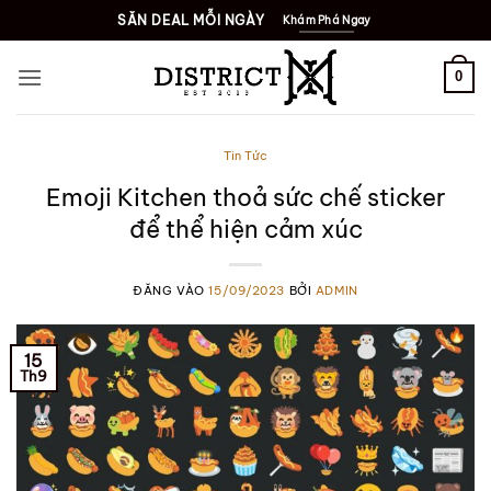
Bỏ
SĂN DEAL MỖI NGÀY
Khám Phá Ngay
qua
nội
0
dung
Tin Tức
Emoji Kitchen thoả sức chế sticker
để thể hiện cảm xúc
ĐĂNG VÀO
15/09/2023
BỞI
ADMIN
15
Th9