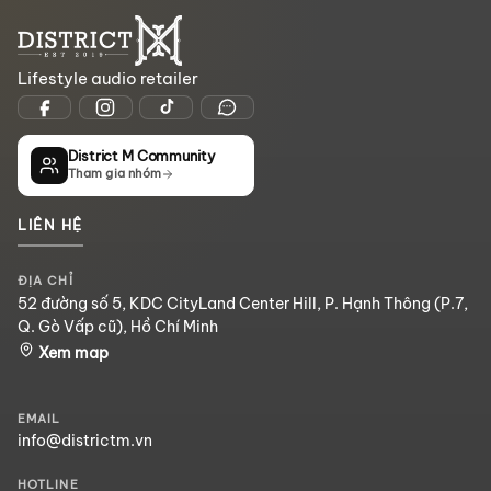
Lifestyle audio retailer
District M Community
Tham gia nhóm
LIÊN HỆ
ĐỊA CHỈ
52 đường số 5, KDC CityLand Center Hill, P. Hạnh Thông (P.7,
Q. Gò Vấp cũ), Hồ Chí Minh
Xem map
EMAIL
info@districtm.vn
HOTLINE