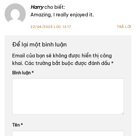
Harry
cho biết:
Amazing, I really enjoyed it.
22/04/2025 LÚC 13:17
TRẢ LỜI
Để lại một bình luận
Email của bạn sẽ không được hiển thị công
khai.
Các trường bắt buộc được đánh dấu
*
Bình luận
*
Tên
*