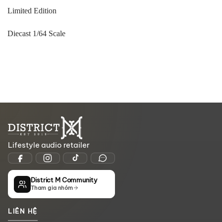
Limited Edition
Diecast 1/64 Scale
Lifestyle audio retailer
District M Community
Tham gia nhóm
LIÊN HỆ