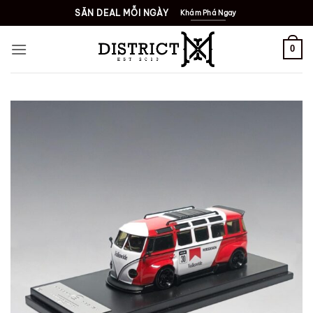
Bỏ
SĂN DEAL MỖI NGÀY
Khám Phá Ngay
qua
nội
0
dung