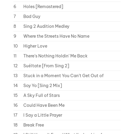
6
Holes [Remastered]
7
Bad Guy
8
Sing 2 Audition Medley
9
Where the Streets Have No Name
10
Higher Love
11
There’s Nothing Holdin’ Me Back
12
Suéltate [From Sing 2]
13
Stuck in a Moment You Can’t Get Out of
14
Soy Yo [Sing 2 Mix]
15
A Sky Full of Stars
16
Could Have Been Me
17
I Say a Little Prayer
18
Break Free