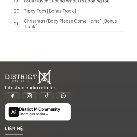
19
I Still Haven’t Found What I’m Looking for
20
Tippy Toes [Bonus Track]
Christmas (Baby Please Come Home) [Bonus
21
Track]
Lifestyle audio retailer
District M Community
Tham gia nhóm
LIÊN HỆ