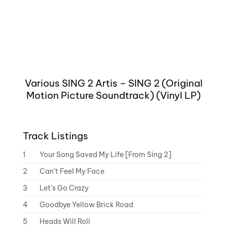
Various SING 2 Artis – SING 2 (Original
Motion Picture Soundtrack) (Vinyl LP)
Track Listings
1
Your Song Saved My Life [From Sing 2]
2
Can’t Feel My Face
3
Let’s Go Crazy
4
Goodbye Yellow Brick Road
5
Heads Will Roll