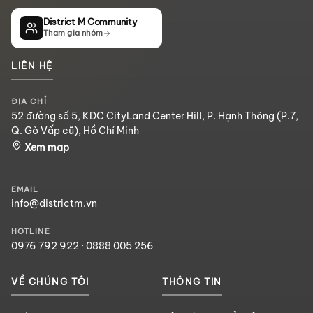
District M Community
Tham gia nhóm
LIÊN HỆ
ĐỊA CHỈ
52 đường số 5, KDC CityLand Center Hill, P. Hạnh Thông (P.7,
Q. Gò Vấp cũ), Hồ Chí Minh
Xem map
EMAIL
info@districtm.vn
HOTLINE
0976 792 922
·
0888 005 256
VỀ CHÚNG TÔI
THÔNG TIN