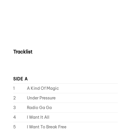
Tracklist
SIDE A
1
A Kind Of Magic
2
Under Pressure
3
Radio Ga Ga
4
I Want It All
5
I Want To Break Free