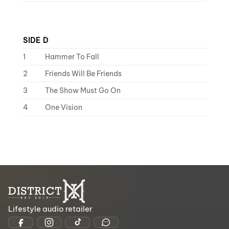
SIDE D
1
Hammer To Fall
2
Friends Will Be Friends
3
The Show Must Go On
4
One Vision
Lifestyle audio retailer