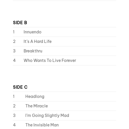
SIDE B
1
Innuendo
2
It’s A Hard Life
3
Breakthru
4
Who Wants To Live Forever
SIDE C
1
Headlong
2
The Miracle
3
I’m Going Slightly Mad
4
The Invisible Man