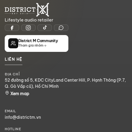
Lifestyle audio retailer
District M Community
Tham gia nhóm
LIÊN HỆ
ĐỊA CHỈ
52 đường số 5, KDC CityLand Center Hill, P. Hạnh Thông (P.7,
Q. Gò Vấp cũ), Hồ Chí Minh
Xem map
EMAIL
info@districtm.vn
HOTLINE