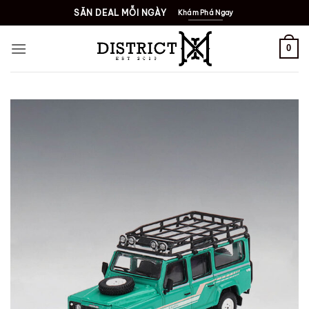
Bỏ
SĂN DEAL MỖI NGÀY
Khám Phá Ngay
qua
nội
0
dung