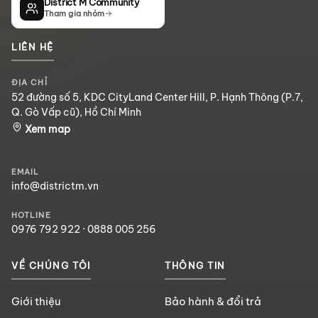
District M Community
Tham gia nhóm
LIÊN HỆ
ĐỊA CHỈ
52 đường số 5, KDC CityLand Center Hill, P. Hạnh Thông (P.7,
Q. Gò Vấp cũ), Hồ Chí Minh
Xem map
EMAIL
info@districtm.vn
HOTLINE
0976 792 922
·
0888 005 256
VỀ CHÚNG TÔI
THÔNG TIN
Giới thiệu
Bảo hành & đổi trả