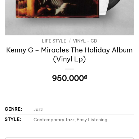
LIFE STYLE
/
VINYL - CD
Kenny G – Miracles The Holiday Album
(Vinyl Lp)
950.000
₫
GENRE:
Jazz
STYLE:
Contemporary Jazz, Easy Listening