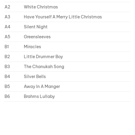
A2
White Christmas
A3
Have Yourself A Merry Little Christmas
A4
Silent Night
A5
Greensleeves
B1
Miracles
B2
Little Drummer Boy
B3
The Chanukah Song
B4
Silver Bells
B5
Away In A Manger
B6
Brahms Lullaby