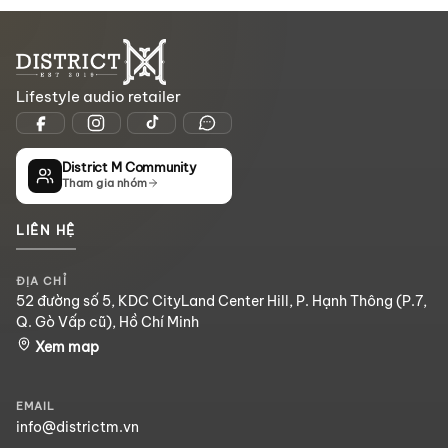
Lifestyle audio retailer
District M Community
Tham gia nhóm
LIÊN HỆ
ĐỊA CHỈ
52 đường số 5, KDC CityLand Center Hill, P. Hạnh Thông (P.7,
Q. Gò Vấp cũ), Hồ Chí Minh
Xem map
EMAIL
info@districtm.vn