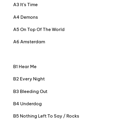
A3 It’s Time
A4 Demons
A5 On Top Of The World
A6 Amsterdam
B1 Hear Me
B2 Every Night
B3 Bleeding Out
B4 Underdog
B5 Nothing Left To Say / Rocks