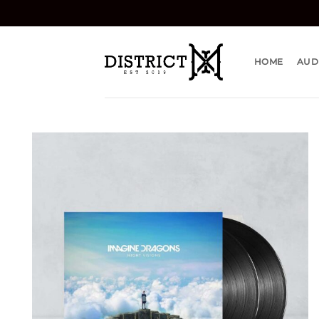
Bỏ
qua
nội
dung
HOME
AUD