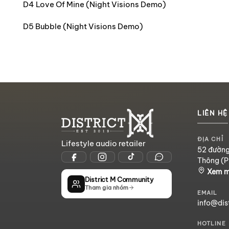
D4 Love Of Mine (Night Visions Demo)
D5 Bubble (Night Visions Demo)
LIÊN HỆ
ĐỊA CHỈ
Lifestyle audio retailer
52 đường
Thông (P
Xem 
District M Community
Tham gia nhóm
EMAIL
info@dis
HOTLINE