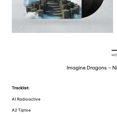
MÔ
Imagine Dragons – Nig
Tracklist:
A1 Radioactive
A2 Tiptoe