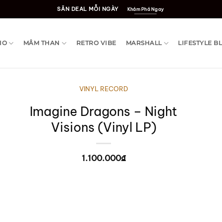
SĂN DEAL MỖI NGÀY
Khám Phá Ngay
IO
MÂM THAN
RETRO VIBE
MARSHALL
LIFESTYLE B
VINYL RECORD
Imagine Dragons – Night
Visions (Vinyl LP)
1.100.000
₫