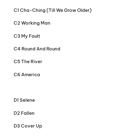
C1 Cha-Ching (Till We Grow Older)
C2 Working Man
C3 My Fault
C4 Round And Round
C5 The River
C6 America
D1 Selene
D2 Fallen
D3 Cover Up