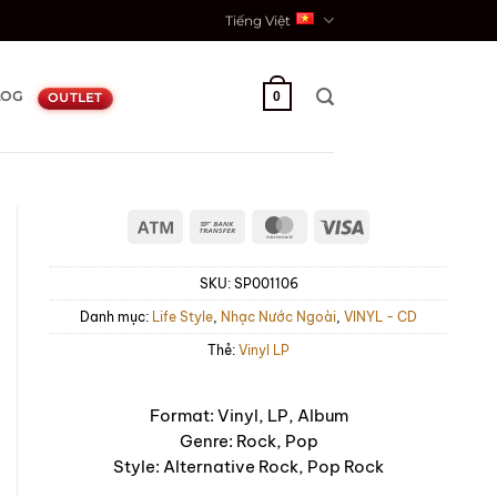
Tiếng Việt
LOG
0
OUTLET
Atm
Bank
MasterCard
Visa
Transfer
SKU:
SP001106
Danh mục:
Life Style
,
Nhạc Nước Ngoài
,
VINYL - CD
Thẻ:
Vinyl LP
Format: Vinyl, LP, Album
Genre: Rock, Pop
Style: Alternative Rock, Pop Rock