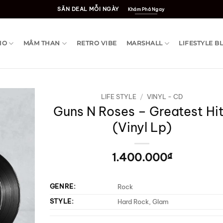
SĂN DEAL MỖI NGÀY
Khám Phá Ngay
IO
MÂM THAN
RETRO VIBE
MARSHALL
LIFESTYLE B
LIFE STYLE
/
VINYL - CD
Guns N Roses – Greatest Hi
(Vinyl Lp)
1.400.000
₫
GENRE:
Rock
STYLE:
Hard Rock, Glam