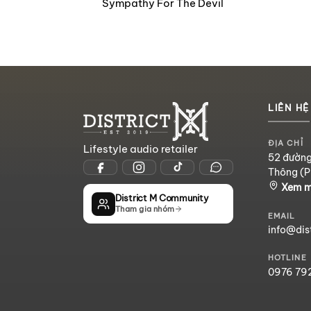
Sympathy For The Devil
LIÊN HỆ
ĐỊA CHỈ
Lifestyle audio retailer
52 đường
Thông (P
Xem 
District M Community
Tham gia nhóm
EMAIL
info@dis
HOTLINE
0976 79