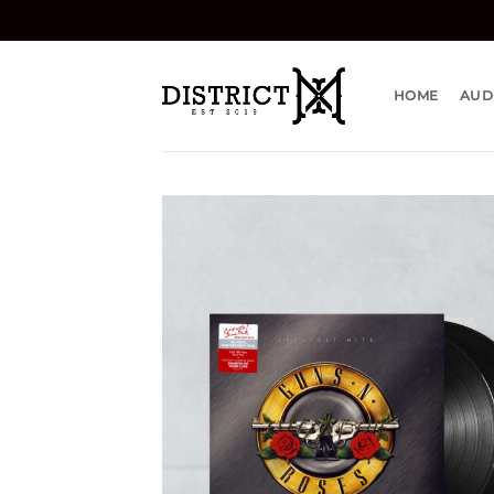
Bỏ
qua
nội
dung
HOME
AUD