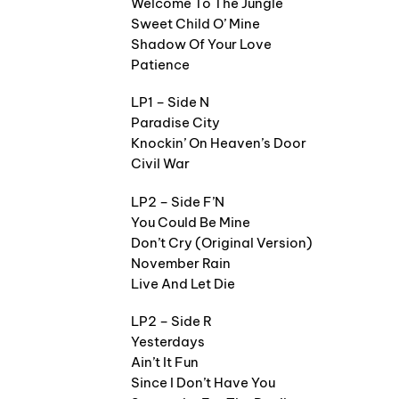
Welcome To The Jungle
Sweet Child O’ Mine
Shadow Of Your Love
Patience
LP1 – Side N
Paradise City
Knockin’ On Heaven’s Door
Civil War
LP2 – Side F’N
You Could Be Mine
Don’t Cry (Original Version)
November Rain
Live And Let Die
LP2 – Side R
Yesterdays
Ain’t It Fun
Since I Don’t Have You