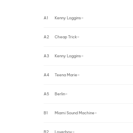
A1
Kenny Loggins
–
A2
Cheap Trick
–
A3
Kenny Loggins
–
A4
Teena Marie
–
A5
Berlin
–
B1
Miami Sound Machine
–
B2
Loverboy
–