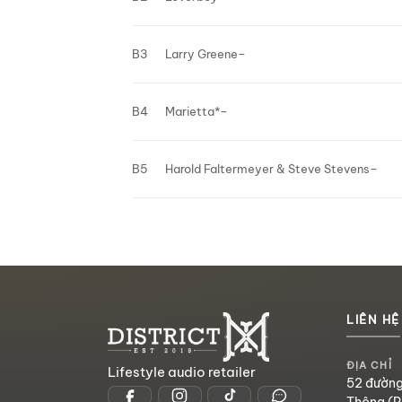
B3
Larry Greene
–
B4
Marietta*
–
B5
Harold Faltermeyer
&
Steve Stevens
–
LIÊN HỆ
ĐỊA CHỈ
Lifestyle audio retailer
52 đường
Thông (P