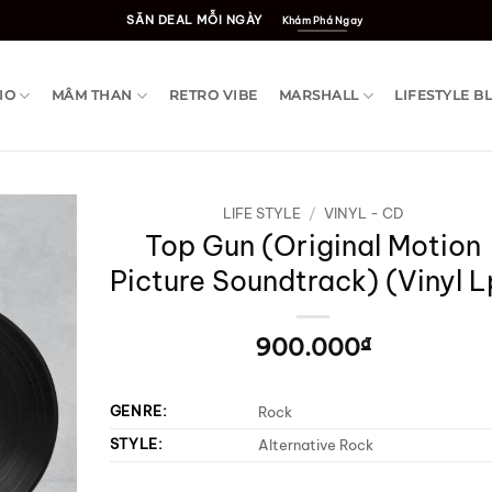
SĂN DEAL MỖI NGÀY
Khám Phá Ngay
IO
MÂM THAN
RETRO VIBE
MARSHALL
LIFESTYLE B
LIFE STYLE
/
VINYL - CD
Top Gun (Original Motion
Picture Soundtrack) (Vinyl L
900.000
₫
GENRE:
Rock
STYLE:
Alternative Rock