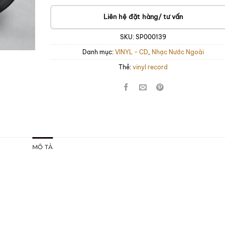
Liên hệ đặt hàng/ tư vấn
SKU:
SP000139
Danh mục:
VINYL - CD
,
Nhạc Nước Ngoài
Thẻ:
vinyl record
MÔ TẢ