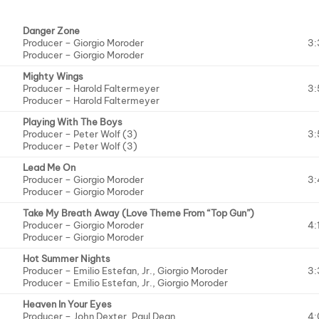
Danger Zone
Producer –
Giorgio Moroder
3:
Producer –
Giorgio Moroder
Mighty Wings
Producer –
Harold Faltermeyer
3:
Producer –
Harold Faltermeyer
Playing With The Boys
Producer –
Peter Wolf (3)
3:
Producer –
Peter Wolf (3)
Lead Me On
Producer –
Giorgio Moroder
3:
Producer –
Giorgio Moroder
Take My Breath Away (Love Theme From “Top Gun”)
Producer –
Giorgio Moroder
4:
Producer –
Giorgio Moroder
Hot Summer Nights
Producer –
Emilio Estefan, Jr.
,
Giorgio Moroder
3:
Producer –
Emilio Estefan, Jr.
,
Giorgio Moroder
Heaven In Your Eyes
Producer –
John Dexter
,
Paul Dean
4: