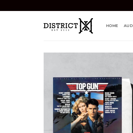
Bỏ
qua
nội
dung
HOME
AUD