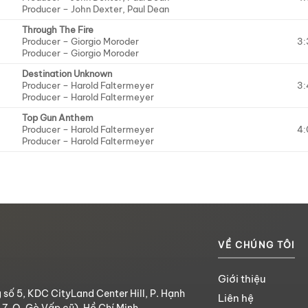
Producer –
John Dexter
,
Paul Dean
Through The Fire
Producer –
Giorgio Moroder
3:
Producer –
Giorgio Moroder
Destination Unknown
Producer –
Harold Faltermeyer
3:
Producer –
Harold Faltermeyer
Top Gun Anthem
Producer –
Harold Faltermeyer
4:
Producer –
Harold Faltermeyer
VỀ CHÚNG TÔI
Giới thiệu
 số 5, KDC CityLand Center Hill, P. Hạnh
Liên hệ
.7, Q. Gò Vấp cũ), Hồ Chí Minh