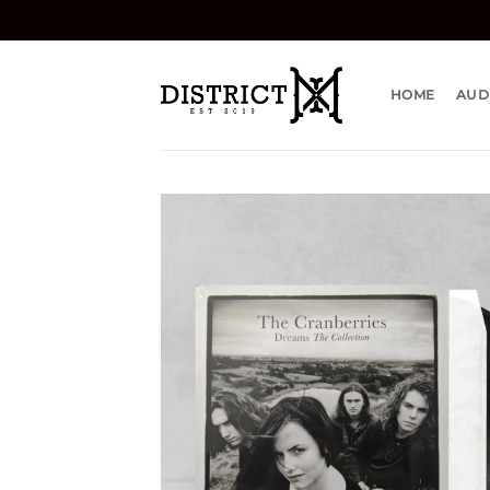
Bỏ
qua
nội
dung
HOME
AUD