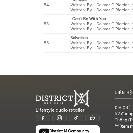
B4
Written-By –
Dolores O’Riordan
,
Written-By –
Dolores O’Riordan
,
I Can’t Be With You
B5
Written-By –
Dolores O’Riordan
,
Written-By –
Dolores O’Riordan
,
Salvation
B6
Written-By –
Dolores O’Riordan
,
Written-By –
Dolores O’Riordan
,
LIÊN HỆ
ĐỊA CHỈ
Lifestyle audio retailer
52 đường
Thông (P
Xem 
District M Community