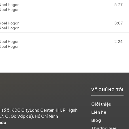
Noel Hogan
5:27
Noel Hogan
Noel Hogan
3:07
Noel Hogan
Noel Hogan
2:24
Noel Hogan
VỀ CHÚNG TÔI
Giới thiệu
 số 5, KDC CityLand Center Hill, P. Hạnh
Liên hệ
.7, Q. Gò Vấp cũ), Hồ Chí Minh
Blog
map
Thương hiệu