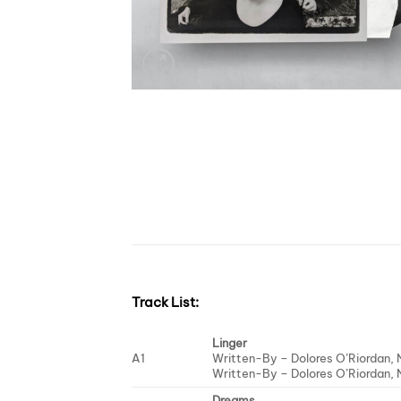
Track List:
Linger
A1
Written-By –
Dolores O’Riordan
,
Written-By –
Dolores O’Riordan
,
Dreams