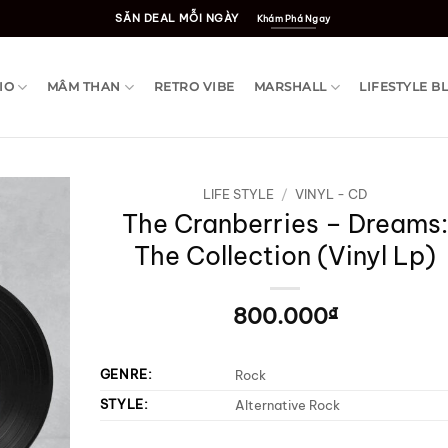
SĂN DEAL MỖI NGÀY
Khám Phá Ngay
IO
MÂM THAN
RETRO VIBE
MARSHALL
LIFESTYLE B
LIFE STYLE
/
VINYL - CD
The Cranberries – Dreams
The Collection (Vinyl Lp)
800.000
₫
GENRE:
Rock
STYLE:
Alternative Rock