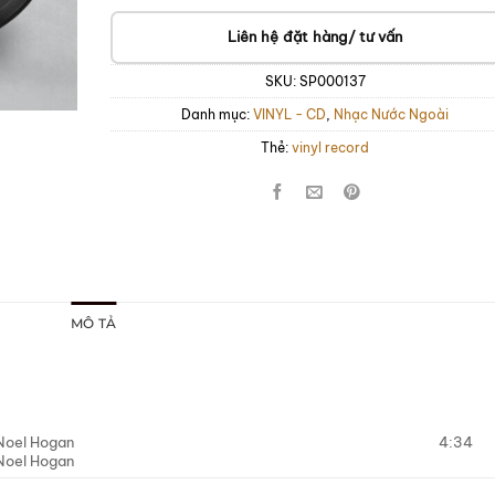
Liên hệ đặt hàng/ tư vấn
SKU:
SP000137
Danh mục:
VINYL - CD
,
Nhạc Nước Ngoài
Thẻ:
vinyl record
MÔ TẢ
Noel Hogan
4:34
Noel Hogan