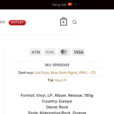
Tiếng Việt
LOG
0
OUTLET
Atm
Bank
MasterCard
Visa
Transfer
SKU:
SP000349
Danh mục:
Life Style
,
Nhạc Nước Ngoài
,
VINYL - CD
Thẻ:
Vinyl LP
Format: Vinyl, LP, Album, Reissue, 180g
Country: Europe
Genre: Rock
Style: Alternative Rock, Grunge