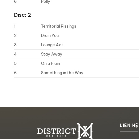
6
Polly
Disc: 2
1
Territorial Pissings
2
Drain You
3
Lounge Act
4
Stay Away
5
On a Plain
6
Something in the Way
LIÊN HỆ