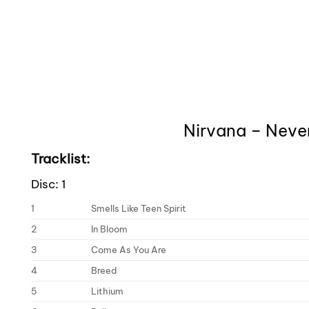
Nirvana – Never
Tracklist:
Disc: 1
1
Smells Like Teen Spirit
2
In Bloom
3
Come As You Are
4
Breed
5
Lithium