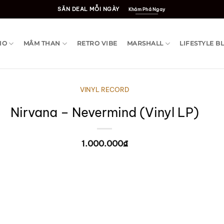
SĂN DEAL MỖI NGÀY
Khám Phá Ngay
IO
MÂM THAN
RETRO VIBE
MARSHALL
LIFESTYLE B
VINYL RECORD
Nirvana – Nevermind (Vinyl LP)
1.000.000
₫