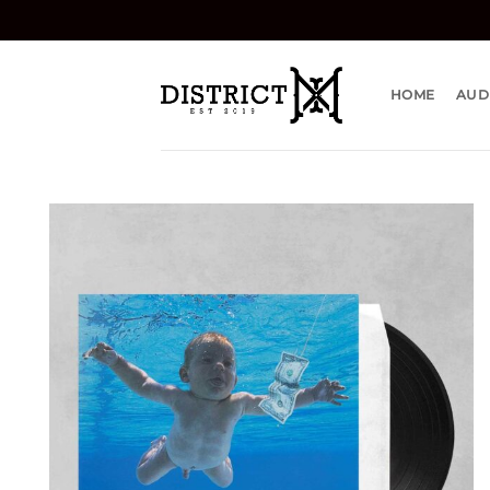
Bỏ
qua
nội
dung
HOME
AUD