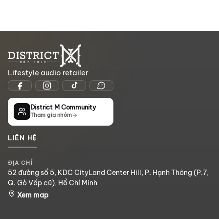
Lifestyle audio retailer
District M Community
Tham gia nhóm
LIÊN HỆ
ĐỊA CHỈ
52 đường số 5, KDC CityLand Center Hill, P. Hạnh Thông (P.7,
Q. Gò Vấp cũ), Hồ Chí Minh
Xem map