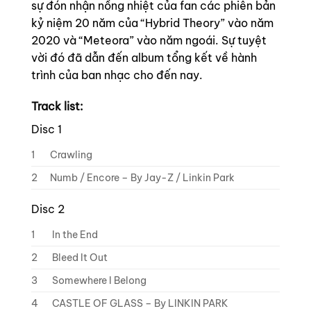
sự đón nhận nồng nhiệt của fan các phiên bản
kỷ niệm 20 năm của “Hybrid Theory” vào năm
2020 và “Meteora” vào năm ngoái. Sự tuyệt
vời đó đã dẫn đến album tổng kết về hành
trình của ban nhạc cho đến nay.
Track list:
Disc 1
1
Crawling
2
Numb / Encore – By Jay-Z / Linkin Park
Disc 2
1
In the End
2
Bleed It Out
3
Somewhere I Belong
4
CASTLE OF GLASS – By LINKIN PARK