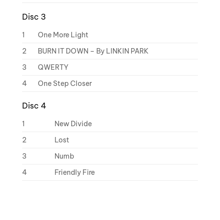
Disc 3
1
One More Light
2
BURN IT DOWN – By LINKIN PARK
3
QWERTY
4
One Step Closer
Disc 4
1
New Divide
2
Lost
3
Numb
4
Friendly Fire