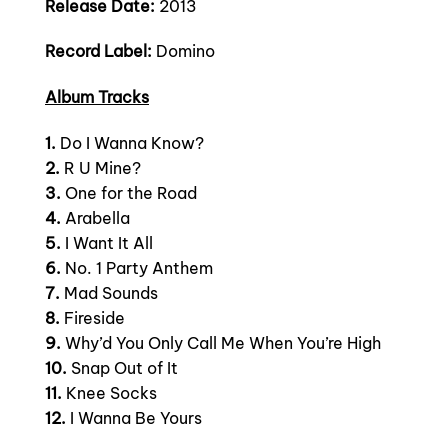
Release Date:
2013
Record Label:
Domino
Album Tracks
1.
Do I Wanna Know?
2.
R U Mine?
3.
One for the Road
4.
Arabella
5.
I Want It All
6.
No. 1 Party Anthem
7.
Mad Sounds
8.
Fireside
9.
Why’d You Only Call Me When You’re High
10.
Snap Out of It
11.
Knee Socks
12.
I Wanna Be Yours