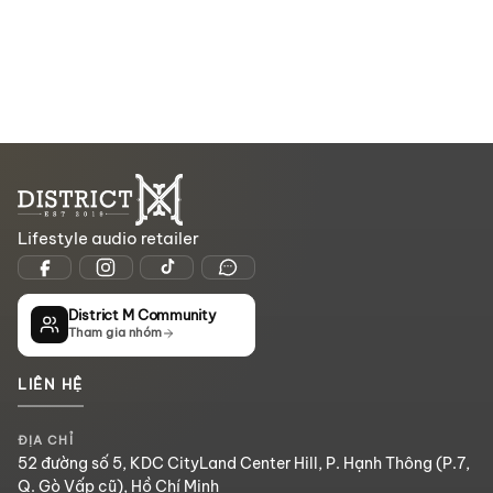
Lifestyle audio retailer
District M Community
Tham gia nhóm
LIÊN HỆ
ĐỊA CHỈ
52 đường số 5, KDC CityLand Center Hill, P. Hạnh Thông (P.7,
Q. Gò Vấp cũ), Hồ Chí Minh