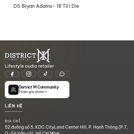
D5 Bryan Adams– 18 Til I Die
Lifestyle audio retailer
District M Community
Tham gia nhóm
LIÊN HỆ
ĐỊA CHỈ
52 đường số 5, KDC CityLand Center Hill, P. Hạnh Thông (P.7,
Q. Gò Vấp cũ), Hồ Chí Minh