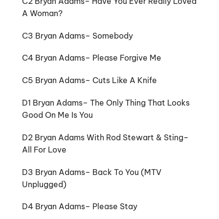
C2 Bryan Adams– Have You Ever Really Loved
A Woman?
C3 Bryan Adams– Somebody
C4 Bryan Adams– Please Forgive Me
C5 Bryan Adams– Cuts Like A Knife
D1 Bryan Adams– The Only Thing That Looks
Good On Me Is You
D2 Bryan Adams With Rod Stewart & Sting–
All For Love
D3 Bryan Adams– Back To You (MTV
Unplugged)
D4 Bryan Adams– Please Stay